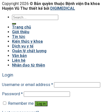
Copyright 2026 ©
Bản quyền thuộc Bệnh viện Đa khoa
Huyện Vũ Thư thiết kế bởi
DIGIMEDICAL
Trang chủ
Giới thiệu
Tin tức
Kiến thức y khoa
Dịch vụ y tế
Quản lý chất lượng
Văn bản
Liên hệ
Nhân đạo từ thiện
Login
Username or email address
*
Password
*
Remember me
Log in