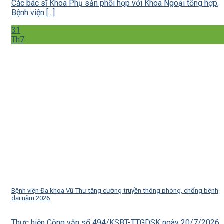
Các bác sĩ Khoa Phụ sản phối hợp với Khoa Ngoại tổng hợp,
Bệnh viện [...]
31
Th7
Bệnh viện Đa khoa Vũ Thư tăng cường truyền thông phòng, chống bệnh
dại năm 2026
Thực hiện Công văn số 494/KSBT-TTGDSK ngày 20/7/2026