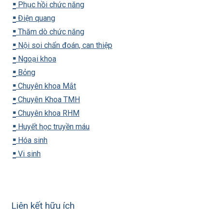
▪️
Phục hồi chức năng
▪️
Điện quang
▪️
Thăm dò chức năng
▪️
Nội soi chẩn đoán, can thiệp
▪️
Ngoại khoa
▪️
Bỏng
▪️
Chuyên khoa Mắt
▪️
Chuyên Khoa TMH
▪️
Chuyên khoa RHM
▪️
Huyết học truyền máu
▪️
Hóa sinh
▪️
Vi sinh
Liên kết hữu ích