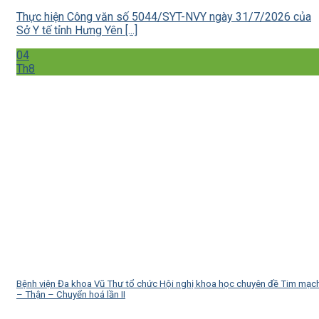
Thực hiện Công văn số 5044/SYT-NVY ngày 31/7/2026 của
Sở Y tế tỉnh Hưng Yên [...]
04
Th8
Bệnh viện Đa khoa Vũ Thư tổ chức Hội nghị khoa học chuyên đề Tim mạc
– Thận – Chuyển hoá lần II