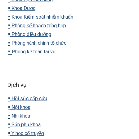
▪️
Khoa Dược
▪️
Khoa Kiểm soát nhiễm khuẩn
▪️
Phòng kế hoạch tổng hợp
▪️
Phòng điều dưỡng
▪️
Phòng hành chính tổ chức
▪️
Phòng kế toán tài vụ
Dịch vụ
▪️
Hồi sức cấp cứu
▪️
Nội khoa
▪️
Nhi khoa
▪️
Sản phụ khoa
▪️
Y học cổ truyền