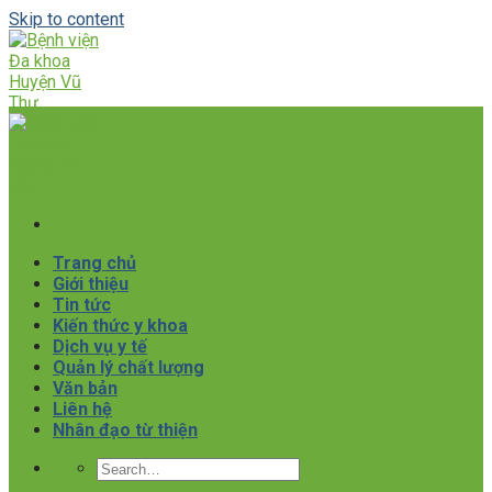
Skip to content
Trang chủ
Giới thiệu
Tin tức
Kiến thức y khoa
Dịch vụ y tế
Quản lý chất lượng
Văn bản
Liên hệ
Nhân đạo từ thiện