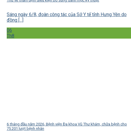
Thư về thẩm định điều kiện bổ sung danh mục kỹ thuật
Sáng ngày 6/8, đoàn công tác của Sở Y tế tỉnh Hưng Yên do
đồng [...]
06
Th8
6 tháng đầu năm 2026, Bệnh viện Đa khoa Vũ Thư khám, chữa bệnh cho
75.201 lượt bệnh nhân