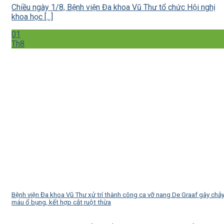
Chiều ngày 1/8, Bệnh viện Đa khoa Vũ Thư tổ chức Hội nghị
khoa học [...]
01
Th8
Bệnh viện Đa khoa Vũ Thư xử trí thành công ca vỡ nang De Graaf gây chả
máu ổ bụng, kết hợp cắt ruột thừa