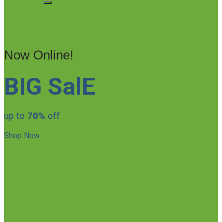
Now Online!
BIG SalE
up to
70%
off
Shop Now