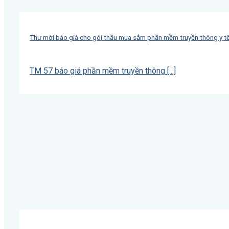
Thư mời báo giá cho gói thầu mua sắm phần mềm truyền thông y t
TM 57 báo giá phần mềm truyền thông [...]