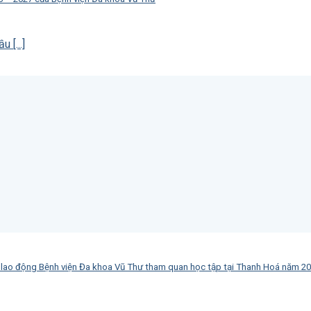
 [...]
i lao động Bệnh viện Đa khoa Vũ Thư tham quan học tập tại Thanh Hoá năm 2