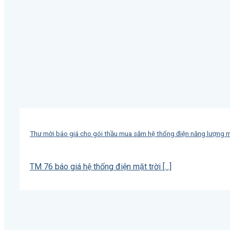
Thư mời báo giá cho gói thầu mua sắm hệ thống điện năng lượng m
TM 76 báo giá hệ thống điện mặt trời [...]