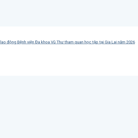
 lao động Bệnh viện Đa khoa Vũ Thư tham quan học tập tại Gia Lai năm 2026