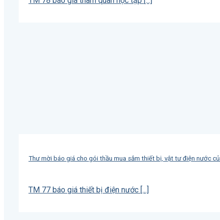
TM 78 báo giá tham quan học tập [...]
Thư mời báo giá cho gói thầu mua sắm thiết bị, vật tư điện nước c
TM 77 báo giá thiết bị điện nước [...]