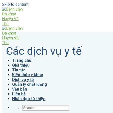
Skip to content
Các dịch vụ y tế
Trang chủ
Giới thiệu
Tin tức
Kiến thức y khoa
Dịch vụ y tế
Quản lý chất lượng
Văn bản
Liên hệ
Nhân đạo từ thiện