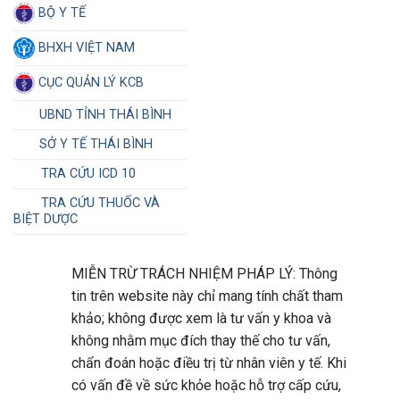
BỘ Y TẾ
BHXH VIỆT NAM
CỤC QUẢN LÝ KCB
UBND TỈNH THÁI BÌNH
SỞ Y TẾ THÁI BÌNH
TRA CỨU ICD 10
TRA CỨU THUỐC VÀ
BIỆT DƯỢC
MIỄN TRỪ TRÁCH NHIỆM PHÁP LÝ: Thông
tin trên website này chỉ mang tính chất tham
khảo; không được xem là tư vấn y khoa và
không nhằm mục đích thay thế cho tư vấn,
chẩn đoán hoặc điều trị từ nhân viên y tế. Khi
có vấn đề về sức khỏe hoặc hỗ trợ cấp cứu,