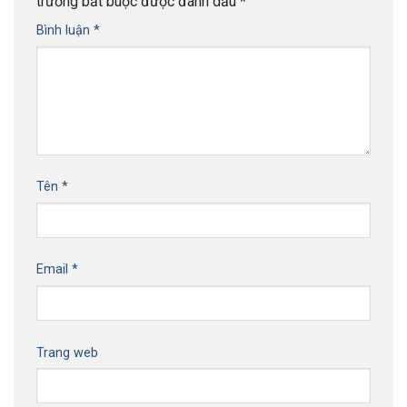
trường bắt buộc được đánh dấu
*
Bình luận
*
Tên
*
Email
*
Trang web