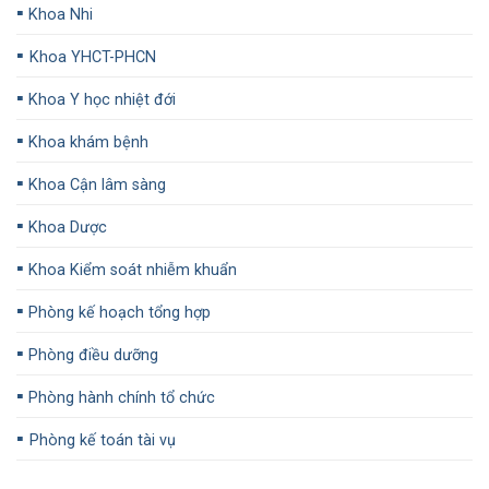
▪️
Khoa Nhi
▪️
Khoa YHCT-PHCN
▪️
Khoa Y học nhiệt đới
▪️
Khoa khám bệnh
▪️
Khoa Cận lâm sàng
▪️
Khoa Dược
▪️
Khoa Kiểm soát nhiễm khuẩn
▪️
Phòng kế hoạch tổng hợp
▪️
Phòng điều dưỡng
▪️
Phòng hành chính tổ chức
▪️
Phòng kế toán tài vụ