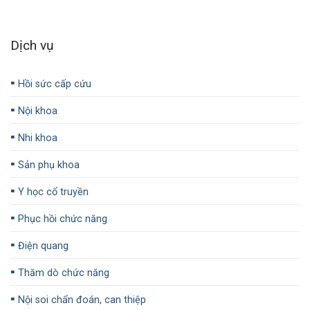
Dịch vụ
▪️
Hồi sức cấp cứu
▪️
Nội khoa
▪️
Nhi khoa
▪️
Sản phụ khoa
▪️
Y học cổ truyền
▪️
Phục hồi chức năng
▪️
Điện quang
▪️
Thăm dò chức năng
▪️
Nội soi chẩn đoán, can thiệp