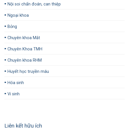
▪️
Nội soi chẩn đoán, can thiệp
▪️
Ngoại khoa
▪️
Bỏng
▪️
Chuyên khoa Mắt
▪️
Chuyên Khoa TMH
▪️
Chuyên khoa RHM
▪️
Huyết học truyền máu
▪️
Hóa sinh
▪️
Vi sinh
Liên kết hữu ích