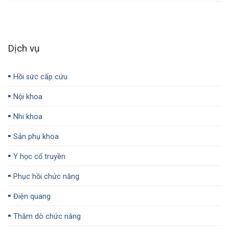
Dịch vụ
▪️
Hồi sức cấp cứu
▪️
Nội khoa
▪️
Nhi khoa
▪️
Sản phụ khoa
▪️
Y học cổ truyền
▪️
Phục hồi chức năng
▪️
Điện quang
▪️
Thăm dò chức năng