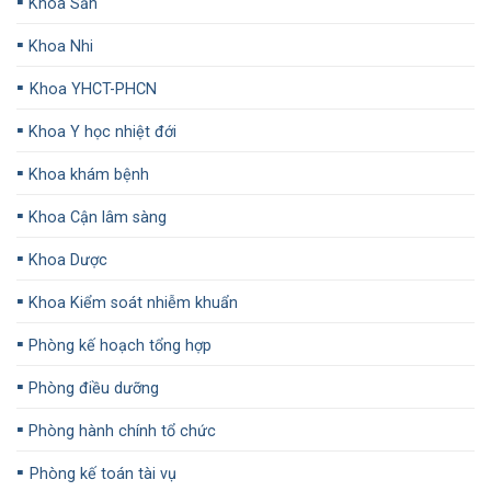
▪️
Khoa Sản
▪️
Khoa Nhi
▪️
Khoa YHCT-PHCN
▪️
Khoa Y học nhiệt đới
▪️
Khoa khám bệnh
▪️
Khoa Cận lâm sàng
▪️
Khoa Dược
▪️
Khoa Kiểm soát nhiễm khuẩn
▪️
Phòng kế hoạch tổng hợp
▪️
Phòng điều dưỡng
▪️
Phòng hành chính tổ chức
▪️
Phòng kế toán tài vụ