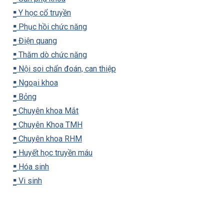
▪️
Y học cổ truyền
▪️
Phục hồi chức năng
▪️
Điện quang
▪️
Thăm dò chức năng
▪️
Nội soi chẩn đoán, can thiệp
▪️
Ngoại khoa
▪️
Bỏng
▪️
Chuyên khoa Mắt
▪️
Chuyên Khoa TMH
▪️
Chuyên khoa RHM
▪️
Huyết học truyền máu
▪️
Hóa sinh
▪️
Vi sinh