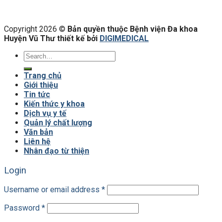
Copyright 2026 ©
Bản quyền thuộc Bệnh viện Đa khoa
Huyện Vũ Thư thiết kế bởi
DIGIMEDICAL
Trang chủ
Giới thiệu
Tin tức
Kiến thức y khoa
Dịch vụ y tế
Quản lý chất lượng
Văn bản
Liên hệ
Nhân đạo từ thiện
Login
Username or email address
*
Password
*