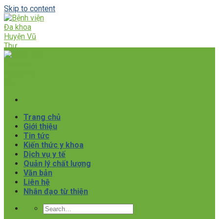
Skip to content
Trang chủ
Giới thiệu
Tin tức
Kiến thức y khoa
Dịch vụ y tế
Quản lý chất lượng
Văn bản
Liên hệ
Nhân đạo từ thiện