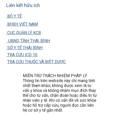
Liên kết hữu ích
BỘ Y TẾ
BHXH VIỆT NAM
CỤC QUẢN LÝ KCB
UBND TỈNH THÁI BÌNH
SỞ Y TẾ THÁI BÌNH
TRA CỨU ICD 10
TRA CỨU THUỐC VÀ BIỆT DƯỢC
MIỄN TRỪ TRÁCH NHIỆM PHÁP LÝ:
Thông tin trên website này chỉ mang tính
chất tham khảo; không được xem là tư
vấn y khoa và không nhằm mục đích thay
thế cho tư vấn, chẩn đoán hoặc điều trị từ
nhân viên y tế. Khi có vấn đề về sức khỏe
hoặc hỗ trợ cấp cứu, người đọc cần liên
hệ cơ sở y tế gần nhất.