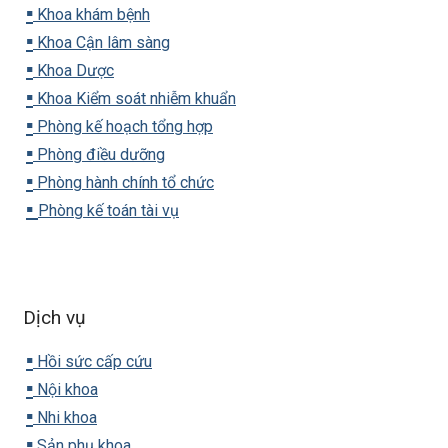
▪️
Khoa khám bệnh
▪️
Khoa Cận lâm sàng
▪️
Khoa Dược
▪️
Khoa Kiểm soát nhiễm khuẩn
▪️
Phòng kế hoạch tổng hợp
▪️
Phòng điều dưỡng
▪️
Phòng hành chính tổ chức
▪️
Phòng kế toán tài vụ
Dịch vụ
▪️
Hồi sức cấp cứu
▪️
Nội khoa
▪️
Nhi khoa
▪️
Sản phụ khoa