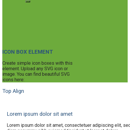
ICON BOX ELEMENT
Create simple icon boxes with this
element. Upload any SVG icon or
image. You can find beautiful SVG
icons here:
Top Align
Lorem ipsum dolor sit amet
Lorem ipsum dolor sit amet, consectetuer adipiscing elit, se