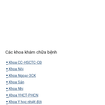
Các khoa khám chữa bệnh
▪️
Khoa CC-HSCTC-CĐ
▪️
Khoa Nội
▪️
Khoa Ngoại-3CK
▪️
Khoa Sản
▪️
Khoa Nhi
▪️
Khoa YHCT-PHCN
▪️
Khoa Y học nhiệt đới