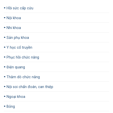
▪️
Hồi sức cấp cứu
▪️
Nội khoa
▪️
Nhi khoa
▪️
Sản phụ khoa
▪️
Y học cổ truyền
▪️
Phục hồi chức năng
▪️
Điện quang
▪️
Thăm dò chức năng
▪️
Nội soi chẩn đoán, can thiệp
▪️
Ngoại khoa
▪️
Bỏng