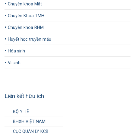
▪️
Chuyên khoa Mắt
▪️
Chuyên Khoa TMH
▪️
Chuyên khoa RHM
▪️
Huyết học truyền máu
▪️
Hóa sinh
▪️
Vi sinh
Liên kết hữu ích
BỘ Y TẾ
BHXH VIỆT NAM
CỤC QUẢN LÝ KCB