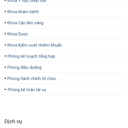
▪️
Khoa Y học nhiệt đới
▪️
Khoa khám bệnh
▪️
Khoa Cận lâm sàng
▪️
Khoa Dược
▪️
Khoa Kiểm soát nhiễm khuẩn
▪️
Phòng kế hoạch tổng hợp
▪️
Phòng điều dưỡng
▪️
Phòng hành chính tổ chức
▪️
Phòng kế toán tài vụ
Dịch vụ