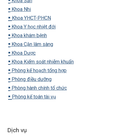
▪️
Khoa Sản
▪️
Khoa Nhi
▪️
Khoa YHCT-PHCN
▪️
Khoa Y học nhiệt đới
▪️
Khoa khám bệnh
▪️
Khoa Cận lâm sàng
▪️
Khoa Dược
▪️
Khoa Kiểm soát nhiễm khuẩn
▪️
Phòng kế hoạch tổng hợp
▪️
Phòng điều dưỡng
▪️
Phòng hành chính tổ chức
▪️
Phòng kế toán tài vụ
Dịch vụ