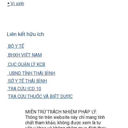
▪️
Vi sinh
Liên kết hữu ích
BỘ Y TẾ
BHXH VIỆT NAM
CỤC QUẢN LÝ KCB
UBND TỈNH THÁI BÌNH
SỞ Y TẾ THÁI BÌNH
TRA CỨU ICD 10
TRA CỨU THUỐC VÀ BIỆT DƯỢC
MIỄN TRỪ TRÁCH NHIỆM PHÁP LÝ:
Thông tin trên website này chỉ mang tính
chất tham khảo; không được xem là tư