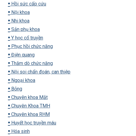
▪️
Hồi sức cấp cứu
▪️
Nội khoa
▪️
Nhi khoa
▪️
Sản phụ khoa
▪️
Y học cổ truyền
▪️
Phục hồi chức năng
▪️
Điện quang
▪️
Thăm dò chức năng
▪️
Nội soi chẩn đoán, can thiệp
▪️
Ngoại khoa
▪️
Bỏng
▪️
Chuyên khoa Mắt
▪️
Chuyên Khoa TMH
▪️
Chuyên khoa RHM
▪️
Huyết học truyền máu
▪️
Hóa sinh