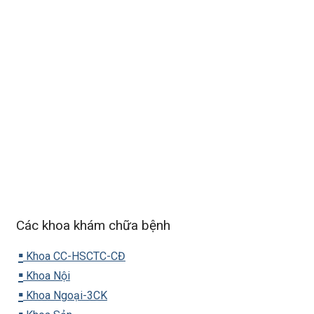
Các khoa khám chữa bệnh
▪️
Khoa CC-HSCTC-CĐ
▪️
Khoa Nội
▪️
Khoa Ngoại-3CK