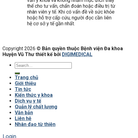
vấn y khoa và không nhằm mục đích thay
thế cho tư vấn, chẩn đoán hoặc điều trị từ
nhân viên y tế. Khi có vấn đề về sức khỏe
hoặc hỗ trợ cấp cứu, người đọc cần liên
hệ cơ sở y tế gần nhất.
Copyright 2026 ©
Bản quyền thuộc Bệnh viện Đa khoa
Huyện Vũ Thư thiết kế bởi
DIGIMEDICAL
Trang chủ
Giới thiệu
Tin tức
Kiến thức y khoa
Dịch vụ y tế
Quản lý chất lượng
Văn bản
Liên hệ
Nhân đạo từ thiện
Login