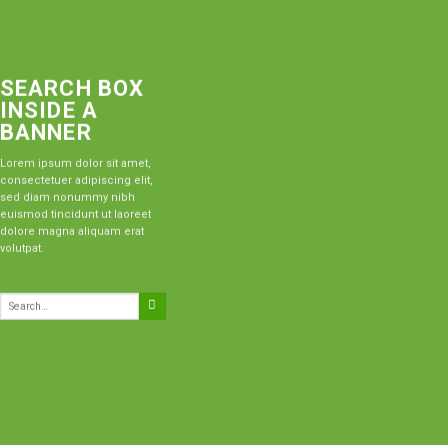
SEARCH BOX
INSIDE A
BANNER
Lorem ipsum dolor sit amet,
consectetuer adipiscing elit,
sed diam nonummy nibh
euismod tincidunt ut laoreet
dolore magna aliquam erat
volutpat.