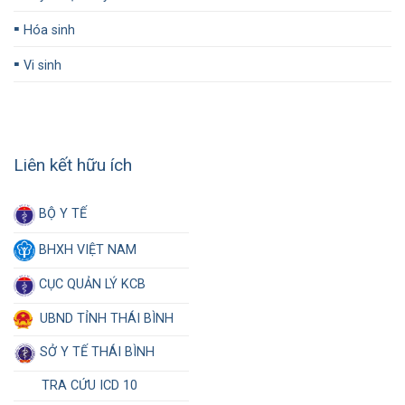
▪️
Hóa sinh
▪️
Vi sinh
Liên kết hữu ích
BỘ Y TẾ
BHXH VIỆT NAM
CỤC QUẢN LÝ KCB
UBND TỈNH THÁI BÌNH
SỞ Y TẾ THÁI BÌNH
TRA CỨU ICD 10