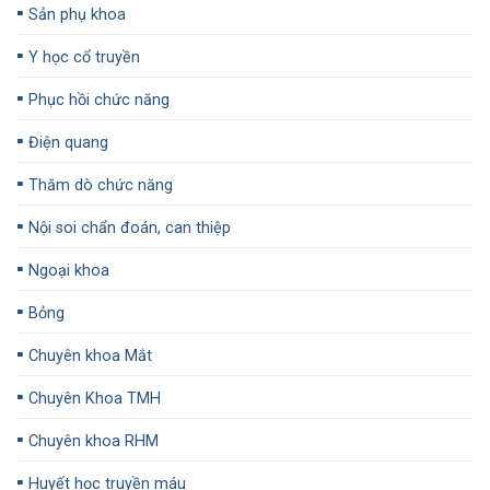
▪️
Sản phụ khoa
▪️
Y học cổ truyền
▪️
Phục hồi chức năng
▪️
Điện quang
▪️
Thăm dò chức năng
▪️
Nội soi chẩn đoán, can thiệp
▪️
Ngoại khoa
▪️
Bỏng
▪️
Chuyên khoa Mắt
▪️
Chuyên Khoa TMH
▪️
Chuyên khoa RHM
▪️
Huyết học truyền máu