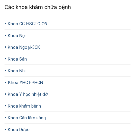
Các khoa khám chữa bệnh
▪️
Khoa CC-HSCTC-CĐ
▪️
Khoa Nội
▪️
Khoa Ngoại-3CK
▪️
Khoa Sản
▪️
Khoa Nhi
▪️
Khoa YHCT-PHCN
▪️
Khoa Y học nhiệt đới
▪️
Khoa khám bệnh
▪️
Khoa Cận lâm sàng
▪️
Khoa Dược