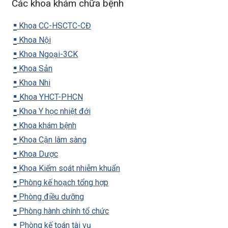
Các khoa khám chữa bệnh
▪️
Khoa CC-HSCTC-CĐ
▪️
Khoa Nội
▪️
Khoa Ngoại-3CK
▪️
Khoa Sản
▪️
Khoa Nhi
▪️
Khoa YHCT-PHCN
▪️
Khoa Y học nhiệt đới
▪️
Khoa khám bệnh
▪️
Khoa Cận lâm sàng
▪️
Khoa Dược
▪️
Khoa Kiểm soát nhiễm khuẩn
▪️
Phòng kế hoạch tổng hợp
▪️
Phòng điều dưỡng
▪️
Phòng hành chính tổ chức
▪️
Phòng kế toán tài vụ