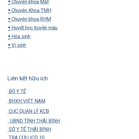
▪️
Chuyên khoa Mắt
▪️
Chuyên Khoa TMH
▪️
Chuyên khoa RHM
▪️
Huyết học truyền máu
▪️
Hóa sinh
▪️
Vi sinh
Liên kết hữu ích
BỘ Y TẾ
BHXH VIỆT NAM
CỤC QUẢN LÝ KCB
UBND TỈNH THÁI BÌNH
SỞ Y TẾ THÁI BÌNH
TRA CỨU ICD 10