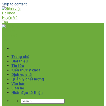
Skip to content
Trang chủ
Giới thiệu
Tin tức
Kiến thức y khoa
Dịch vụ y tế
Quản lý chất lượng
Văn bản
Liên hệ
Nhân đạo từ thiện