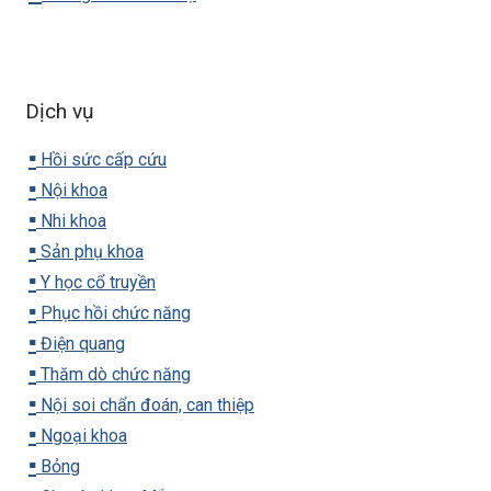
Dịch vụ
▪️
Hồi sức cấp cứu
▪️
Nội khoa
▪️
Nhi khoa
▪️
Sản phụ khoa
▪️
Y học cổ truyền
▪️
Phục hồi chức năng
▪️
Điện quang
▪️
Thăm dò chức năng
▪️
Nội soi chẩn đoán, can thiệp
▪️
Ngoại khoa
▪️
Bỏng