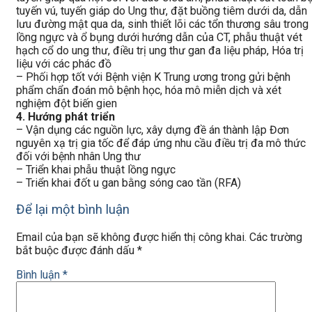
tuyến vú, tuyến giáp do Ung thư, đặt buồng tiêm dưới da, dẫn
lưu đường mật qua da, sinh thiết lõi các tổn thương sâu trong
lồng ngực và ổ bụng dưới hướng dẫn của CT, phẫu thuật vét
hạch cổ do ung thư, điều trị ung thư gan đa liệu pháp, Hóa trị
liệu với các phác đồ
– Phối hợp tốt với Bệnh viện K Trung ương trong gửi bệnh
phẩm chẩn đoán mô bệnh học, hóa mô miễn dịch và xét
nghiệm đột biến gien
4. Hướng phát triển
– Vận dụng các nguồn lực, xây dựng đề án thành lập Đơn
nguyên xạ trị gia tốc để đáp ứng nhu cầu điều trị đa mô thức
đối với bệnh nhân Ung thư
– Triển khai phẫu thuật lồng ngực
– Triển khai đốt u gan bằng sóng cao tần (RFA)
Để lại một bình luận
Email của bạn sẽ không được hiển thị công khai.
Các trường
bắt buộc được đánh dấu
*
Bình luận
*