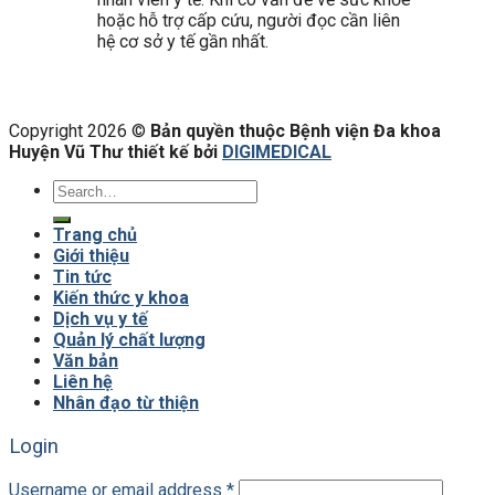
hoặc hỗ trợ cấp cứu, người đọc cần liên
hệ cơ sở y tế gần nhất.
Copyright 2026 ©
Bản quyền thuộc Bệnh viện Đa khoa
Huyện Vũ Thư thiết kế bởi
DIGIMEDICAL
Trang chủ
Giới thiệu
Tin tức
Kiến thức y khoa
Dịch vụ y tế
Quản lý chất lượng
Văn bản
Liên hệ
Nhân đạo từ thiện
Login
Username or email address
*