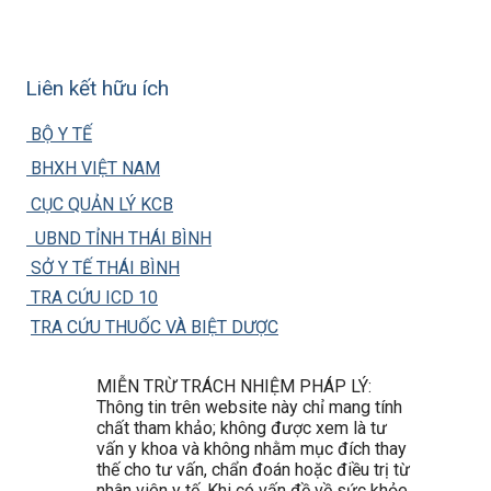
Liên kết hữu ích
BỘ Y TẾ
BHXH VIỆT NAM
CỤC QUẢN LÝ KCB
UBND TỈNH THÁI BÌNH
SỞ Y TẾ THÁI BÌNH
TRA CỨU ICD 10
TRA CỨU THUỐC VÀ BIỆT DƯỢC
MIỄN TRỪ TRÁCH NHIỆM PHÁP LÝ:
Thông tin trên website này chỉ mang tính
chất tham khảo; không được xem là tư
vấn y khoa và không nhằm mục đích thay
thế cho tư vấn, chẩn đoán hoặc điều trị từ
nhân viên y tế. Khi có vấn đề về sức khỏe