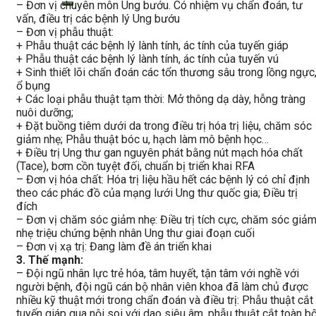
– Đơn vị chuyên môn Ung bướu. Có nhiệm vụ chẩn đoán, tư
vấn, điều trị các bệnh lý Ung bướu
– Đơn vị phẫu thuật:
+ Phẫu thuật các bệnh lý lành tính, ác tính của tuyến giáp
+ Phẫu thuật các bệnh lý lành tính, ác tính của tuyến vú
+ Sinh thiết lõi chẩn đoán các tổn thương sâu trong lồng ngực
ổ bụng
+ Các loại phẫu thuật tạm thời: Mở thông dạ dày, hỗng tràng
nuôi dưỡng;
+ Đặt buồng tiêm dưới da trong điều trị hóa trị liệu, chăm sóc
giảm nhẹ; Phẫu thuật bóc u, hạch làm mô bệnh học…
+ Điều trị Ung thư gan nguyên phát bằng nút mạch hóa chất
(Tace), bơm cồn tuyệt đối, chuẩn bị triển khai RFA
– Đơn vị hóa chất: Hóa trị liệu hầu hết các bệnh lý có chỉ định
theo các phác đồ của mạng lưới Ung thư quốc gia; Điều trị
đích
– Đơn vị chăm sóc giảm nhẹ: Điều trị tích cực, chăm sóc giả
nhẹ triệu chứng bệnh nhân Ung thư giai đoạn cuối
– Đơn vị xạ trị: Đang làm đề án triển khai
3. Thế mạnh:
– Đội ngũ nhân lực trẻ hóa, tâm huyết, tận tâm với nghề với
người bệnh, đội ngũ cán bộ nhân viên khoa đã làm chủ được
nhiều kỹ thuật mới trong chẩn đoán và điều trị: Phẫu thuật cắt
tuyến giáp qua nội soi với dao siêu âm, phẫu thuật cắt toàn b