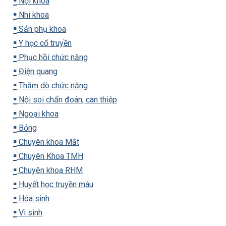
▪️
Nội khoa
▪️
Nhi khoa
▪️
Sản phụ khoa
▪️
Y học cổ truyền
▪️
Phục hồi chức năng
▪️
Điện quang
▪️
Thăm dò chức năng
▪️
Nội soi chẩn đoán, can thiệp
▪️
Ngoại khoa
▪️
Bỏng
▪️
Chuyên khoa Mắt
▪️
Chuyên Khoa TMH
▪️
Chuyên khoa RHM
▪️
Huyết học truyền máu
▪️
Hóa sinh
▪️
Vi sinh