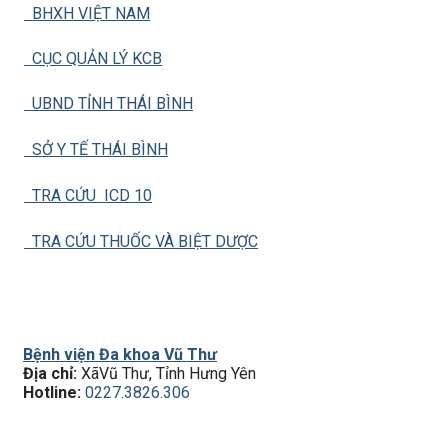
BHXH VIỆT NAM
CỤC QUẢN LÝ KCB
UBND TỈNH THÁI BÌNH
SỞ Y TẾ THÁI BÌNH
TRA CỨU ICD 10
TRA CỨU THUỐC VÀ BIỆT DƯỢC
Bệnh viện Đa khoa Vũ Thư
Địa chỉ:
XãVũ Thư, Tỉnh Hưng Yên
Hotline:
0227.3826.306