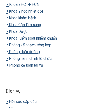
▪️
Khoa YHCT-PHCN
▪️
Khoa Y học nhiệt đới
▪️
Khoa khám bệnh
▪️
Khoa Cận lâm sàng
▪️
Khoa Dược
▪️
Khoa Kiểm soát nhiễm khuẩn
▪️
Phòng kế hoạch tổng hợp
▪️
Phòng điều dưỡng
▪️
Phòng hành chính tổ chức
▪️
Phòng kế toán tài vụ
Dịch vụ
▪️
Hồi sức cấp cứu