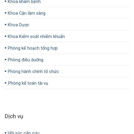
▪️
Khoa khám bệnh
▪️
Khoa Cận lâm sàng
▪️
Khoa Dược
▪️
Khoa Kiểm soát nhiễm khuẩn
▪️
Phòng kế hoạch tổng hợp
▪️
Phòng điều dưỡng
▪️
Phòng hành chính tổ chức
▪️
Phòng kế toán tài vụ
Dịch vụ
▪️
Hồi sức cấp cứu