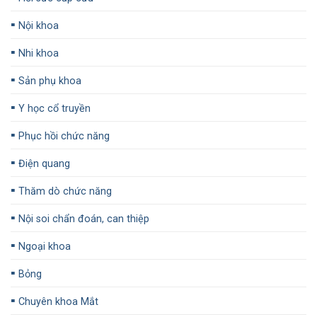
▪️
Nội khoa
▪️
Nhi khoa
▪️
Sản phụ khoa
▪️
Y học cổ truyền
▪️
Phục hồi chức năng
▪️
Điện quang
▪️
Thăm dò chức năng
▪️
Nội soi chẩn đoán, can thiệp
▪️
Ngoại khoa
▪️
Bỏng
▪️
Chuyên khoa Mắt