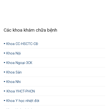
Các khoa khám chữa bệnh
▪️
Khoa CC-HSCTC-CĐ
▪️
Khoa Nội
▪️
Khoa Ngoại-3CK
▪️
Khoa Sản
▪️
Khoa Nhi
▪️
Khoa YHCT-PHCN
▪️
Khoa Y học nhiệt đới