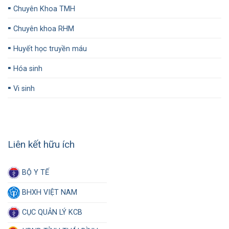
▪️
Chuyên Khoa TMH
▪️
Chuyên khoa RHM
▪️
Huyết học truyền máu
▪️
Hóa sinh
▪️
Vi sinh
Liên kết hữu ích
BỘ Y TẾ
BHXH VIỆT NAM
CỤC QUẢN LÝ KCB