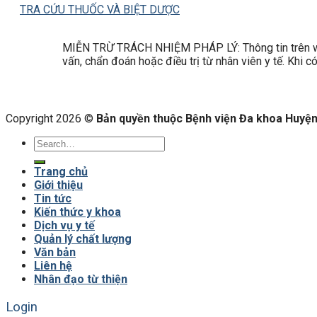
TRA CỨU THUỐC VÀ BIỆT DƯỢC
MIỄN TRỪ TRÁCH NHIỆM PHÁP LÝ: Thông tin trên web
vấn, chẩn đoán hoặc điều trị từ nhân viên y tế. Khi 
Copyright 2026 ©
Bản quyền thuộc Bệnh viện Đa khoa Huyện 
Trang chủ
Giới thiệu
Tin tức
Kiến thức y khoa
Dịch vụ y tế
Quản lý chất lượng
Văn bản
Liên hệ
Nhân đạo từ thiện
Login