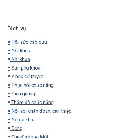
Dịch vụ
▪️
Hồi sức cấp cứu
▪️
Nội khoa
▪️
Nhi khoa
▪️
Sản phụ khoa
▪️
Y học cổ truyền
▪️
Phục hồi chức năng
▪️
Điện quang
▪️
Thăm dò chức năng
▪️
Nội soi chẩn đoán, can thiệp
▪️
Ngoại khoa
▪️
Bỏng
▪️
Chuyên khoa Mắt