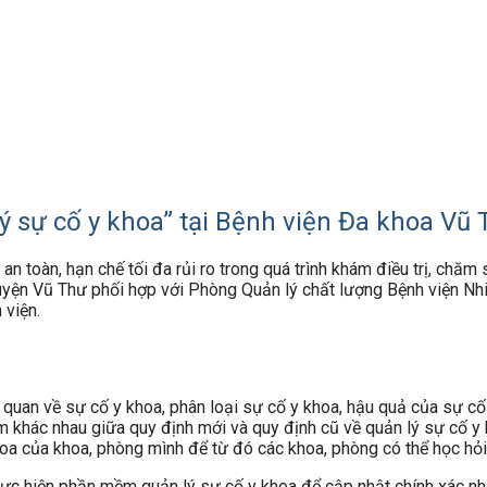
 sự cố y khoa” tại Bệnh viện Đa khoa Vũ 
toàn, hạn chế tối đa rủi ro trong quá trình khám điều trị, chăm
yện Vũ Thư phối hợp với Phòng Quản lý chất lượng Bệnh viện Nhi
 viện.
uan về sự cố y khoa, phân loại sự cố y khoa, hậu quả của sự cố y
m khác nhau giữa quy định mới và quy định cũ về quản lý sự cố y
hoa của khoa, phòng mình để từ đó các khoa, phòng có thể học hỏi,
ực hiện phần mềm quản lý sự cố y khoa để cập nhật chính xác nh