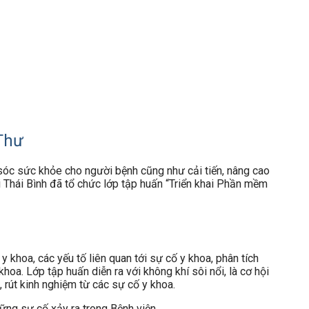
Thư
 sóc sức khỏe cho người bệnh cũng như cải tiến, nâng cao
 Thái Bình đã tổ chức lớp tập huấn “Triển khai Phần mềm
 khoa, các yếu tố liên quan tới sự cố y khoa, phân tích
 khoa.
Lớp tập huấn diễn ra với không khí sôi nổi, là cơ hội
 rút kinh nghiệm từ các sự cố y khoa.
ững sự cố xảy ra trong Bệnh viện.