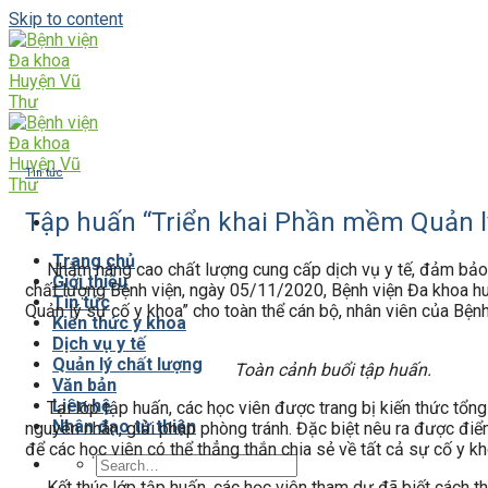
Skip to content
Tin tức
Tập huấn “Triển khai Phần mềm Quản lý
Trang chủ
Nhằm nâng cao chất lượng cung cấp dịch vụ y tế, đảm bảo an 
Giới thiệu
chất lượng Bệnh viện, ngày 05/11/2020, Bệnh viện Đa khoa hu
Tin tức
Quản lý sự cố y khoa” cho toàn thể cán bộ, nhân viên của Bệnh
Kiến thức y khoa
Dịch vụ y tế
Quản lý chất lượng
Toàn cảnh buổi tập huấn.
Văn bản
Liên hệ
Tại lớp tập huấn, các học viên được trang bị kiến thức tổng q
Nhân đạo từ thiện
nguyên nhân, giải pháp phòng tránh. Đặc biệt nêu ra được điể
để các học viên có thể thẳng thắn chia sẻ về tất cả sự cố y k
Kết thúc lớp tập huấn, các học viên tham dự đã biết cách th