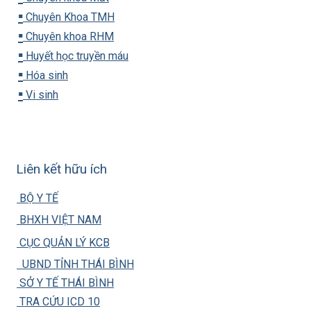
▪️
Chuyên Khoa TMH
▪️
Chuyên khoa RHM
▪️
Huyết học truyền máu
▪️
Hóa sinh
▪️
Vi sinh
Liên kết hữu ích
BỘ Y TẾ
BHXH VIỆT NAM
CỤC QUẢN LÝ KCB
UBND TỈNH THÁI BÌNH
SỞ Y TẾ THÁI BÌNH
TRA CỨU ICD 10