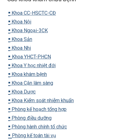
▪️
Khoa CC-HSCTC-CĐ
▪️
Khoa Nội
▪️
Khoa Ngoại-3CK
▪️
Khoa Sản
▪️
Khoa Nhi
▪️
Khoa YHCT-PHCN
▪️
Khoa Y học nhiệt đới
▪️
Khoa khám bệnh
▪️
Khoa Cận lâm sàng
▪️
Khoa Dược
▪️
Khoa Kiểm soát nhiễm khuẩn
▪️
Phòng kế hoạch tổng hợp
▪️
Phòng điều dưỡng
▪️
Phòng hành chính tổ chức
▪️
Phòng kế toán tài vụ