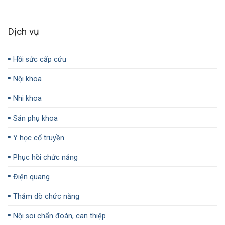
Dịch vụ
▪️
Hồi sức cấp cứu
▪️
Nội khoa
▪️
Nhi khoa
▪️
Sản phụ khoa
▪️
Y học cổ truyền
▪️
Phục hồi chức năng
▪️
Điện quang
▪️
Thăm dò chức năng
▪️
Nội soi chẩn đoán, can thiệp