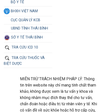
BỘ Y TẾ
BHXH VIỆT NAM
CỤC QUẢN LÝ KCB
UBND TỈNH THÁI BÌNH
SỞ Y TẾ THÁI BÌNH
TRA CỨU ICD 10
TRA CỨU THUỐC VÀ
BIỆT DƯỢC
MIỄN TRỪ TRÁCH NHIỆM PHÁP LÝ: Thông
tin trên website này chỉ mang tính chất tham
khảo; không được xem là tư vấn y khoa và
không nhằm mục đích thay thế cho tư vấn,
chẩn đoán hoặc điều trị từ nhân viên y tế. Khi
có vấn đề về sức khỏe hoặc hỗ trợ cấp cứu,