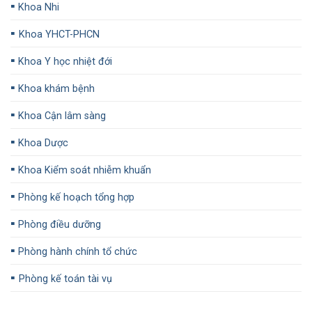
▪️
Khoa Nhi
▪️
Khoa YHCT-PHCN
▪️
Khoa Y học nhiệt đới
▪️
Khoa khám bệnh
▪️
Khoa Cận lâm sàng
▪️
Khoa Dược
▪️
Khoa Kiểm soát nhiễm khuẩn
▪️
Phòng kế hoạch tổng hợp
▪️
Phòng điều dưỡng
▪️
Phòng hành chính tổ chức
▪️
Phòng kế toán tài vụ