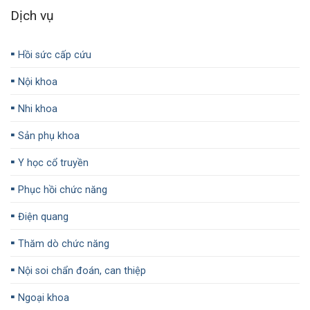
Dịch vụ
▪️
Hồi sức cấp cứu
▪️
Nội khoa
▪️
Nhi khoa
▪️
Sản phụ khoa
▪️
Y học cổ truyền
▪️
Phục hồi chức năng
▪️
Điện quang
▪️
Thăm dò chức năng
▪️
Nội soi chẩn đoán, can thiệp
▪️
Ngoại khoa