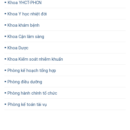
▪️
Khoa YHCT-PHCN
▪️
Khoa Y học nhiệt đới
▪️
Khoa khám bệnh
▪️
Khoa Cận lâm sàng
▪️
Khoa Dược
▪️
Khoa Kiểm soát nhiễm khuẩn
▪️
Phòng kế hoạch tổng hợp
▪️
Phòng điều dưỡng
▪️
Phòng hành chính tổ chức
▪️
Phòng kế toán tài vụ