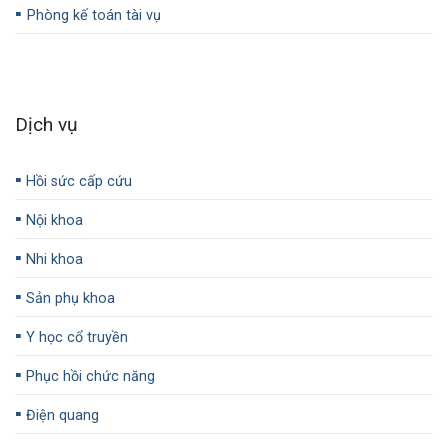
▪️
Phòng kế toán tài vụ
Dịch vụ
▪️
Hồi sức cấp cứu
▪️
Nội khoa
▪️
Nhi khoa
▪️
Sản phụ khoa
▪️
Y học cổ truyền
▪️
Phục hồi chức năng
▪️
Điện quang