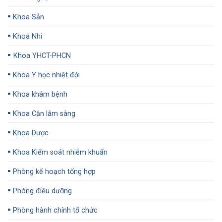
▪️
Khoa Sản
▪️
Khoa Nhi
▪️
Khoa YHCT-PHCN
▪️
Khoa Y học nhiệt đới
▪️
Khoa khám bệnh
▪️
Khoa Cận lâm sàng
▪️
Khoa Dược
▪️
Khoa Kiểm soát nhiễm khuẩn
▪️
Phòng kế hoạch tổng hợp
▪️
Phòng điều dưỡng
▪️
Phòng hành chính tổ chức