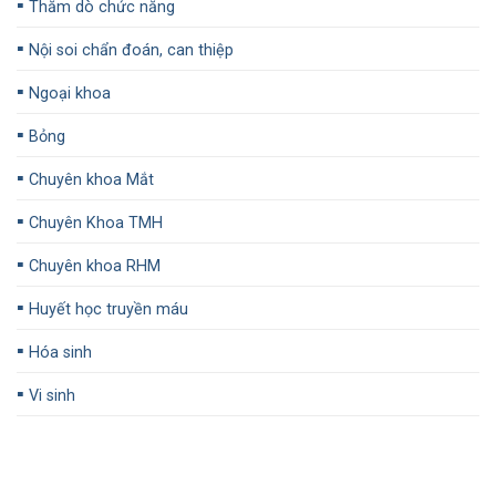
▪️
Thăm dò chức năng
▪️
Nội soi chẩn đoán, can thiệp
▪️
Ngoại khoa
▪️
Bỏng
▪️
Chuyên khoa Mắt
▪️
Chuyên Khoa TMH
▪️
Chuyên khoa RHM
▪️
Huyết học truyền máu
▪️
Hóa sinh
▪️
Vi sinh