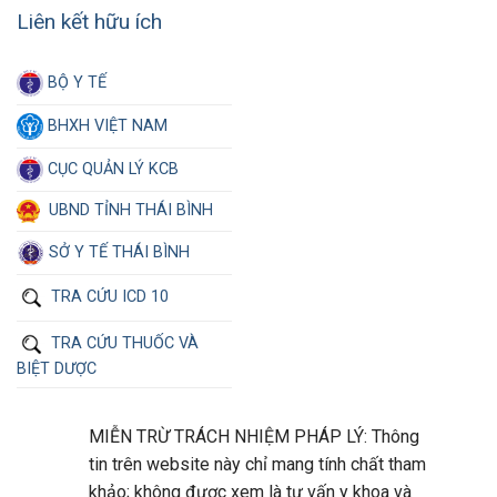
Liên kết hữu ích
BỘ Y TẾ
BHXH VIỆT NAM
CỤC QUẢN LÝ KCB
UBND TỈNH THÁI BÌNH
SỞ Y TẾ THÁI BÌNH
TRA CỨU ICD 10
TRA CỨU THUỐC VÀ
BIỆT DƯỢC
MIỄN TRỪ TRÁCH NHIỆM PHÁP LÝ: Thông
tin trên website này chỉ mang tính chất tham
khảo; không được xem là tư vấn y khoa và