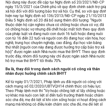
Nội dung này được đề cập tại Nghị định số 20/2021/NĐ-CP
ngày 15/3/2021 của Chính phủ về quy định chính sách trợ giú
xã hội đối với đối tượng bảo trợ xã hội. Cụ thể, so với quy địn
hiện nay tại Nghị định số 136/2013/NĐ-CP ngày 21/10/2013
Điều 5 Nghị định số 20 đã bổ sung thêm đối tượng: “Người
thuộc diện hộ cận nghèo chưa có chồng hoặc chưa có vợ; đã
có chồng hoặc vợ nhưng đã chết hoặc mất tích theo quy định
của pháp luật và đang nuôi con dưới 16 tuổi hoặc đang nuôi
con từ 16 đến 22 tuổi và người con đó đang học văn hóa, học
nghề, trung học chuyên nghiệp, cao đẳng, đại học văn bằng
thứ nhất (người con này đang được hưởng trợ cấp bảo trợ xã
hội)” được ngân sách Nhà nước mua thẻ BHYT. Theo quy định
trước đây, nhóm đối tượng này chỉ được ngân sách Nhà nước
hỗ trợ mua thẻ BHYT tối thiểu 70%.
Ba là, thay đổi trong danh sách người có công và thân
nhân được hưởng chính sách BHYT
Kể từ ngày 01/7/2021, Pháp lệnh ưu đãi người có công với
cách mạng số 02/2020/UBTVQH14 chính thức có hiệu lực.
Theo Pháp lệnh mới thì “Vợ hoặc chồng liệt sĩ lấy chồng hoặc
vợ khác mà nuôi con liệt sĩ đến tuổi trưởng thành hoặc chăm
sóc cha đẻ, mẹ đẻ liệt sĩ khi còn sống hoặc vì hoạt động cách
mạng mà không có điều kiện chăm sóc cha đẻ, mẹ đẻ liệt sĩ