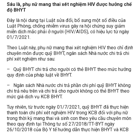
Sáu là, phụ nữ mang thai xét nghiệm HIV được hưởng chế
độ BHYT
Đây là nội dung tại Luật sửa đổi, bổ sung một số điều của
Luật Phòng, chống nhiễm virus gây ra hội chứng suy giảm
miễn dịch mắc phải ở người (HIV/AIDS), có hiệu lực từ ngày
01/7/2021.
Theo Luật này, phụ nữ mang thai xét nghiệm HIV theo chỉ địn
chuyên môn được quỹ BHYT, ngân sách Nhà nước chi trả chi
phí xét nghiệm như sau:
– Quỹ BHYT chi trả cho người có thẻ BHYT theo mức hưởng
quy định của pháp luật về BHYT.
– Ngân sách Nhà nước chi trả phần chi phí quỹ BHYT không
chi trả nêu trên và chi trả cho người không có thẻ BHYT theo
mức giá dịch vụ KCB BHYT.
Tuy nhiên, từ trước ngày 01/7/2021, quỹ BHYT đã thực hiện
thanh toán chi phí xét nghiệm HIV trong KCB đối với phụ nữ
trong thời kỳ mang thai và sinh con theo yêu cầu chuyên môn
theo quy định tại Thông tư số 27/2018/TT-BYT ngày
26/10/2018 của Bộ Y tế hướng dẫn thực hiện BHYT và KCB