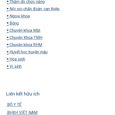
▪️
Thăm dò chức năng
▪️
Nội soi chẩn đoán, can thiệp
▪️
Ngoại khoa
▪️
Bỏng
▪️
Chuyên khoa Mắt
▪️
Chuyên Khoa TMH
▪️
Chuyên khoa RHM
▪️
Huyết học truyền máu
▪️
Hóa sinh
▪️
Vi sinh
Liên kết hữu ích
BỘ Y TẾ
BHXH VIỆT NAM