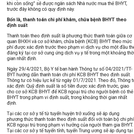
khi còn sống” sẽ được ngân sách Nhà nước mua thẻ BHYT,
trước đây không có quy định này.
Bốn là, thanh toán chi phí khám, chữa bệnh BHYT theo
định suất
Thanh toán theo định suất là phương thức thanh toán giữa cơ
quan BHXH và cơ sở khám, chữa bệnh (KCB) BHYT theo mức
phí được xác định trước theo phạm vi dịch vụ cho một đầu th
đăng ký tại cơ sở cung ứng dịch vụ y tế trong một khoảng thờ
gian nhất định.
Ngày 29/4/2021, Bộ Y tế ban hành Thông tư số 04/2021/TT-
BYT hướng dẫn thanh toán chi phí KCB BHYT theo định suất.
Thông tư có hiệu lực kể từ ngày 01/7/2021. Theo đó, Thông t
xác định: Quỹ định suất là số tiền được xác định trước, giao
cho cơ sở KCB BHYT để KCB ngoại trú cho người bệnh có thẻ
BHYT trong phạm vi định suất, trong khoảng thời gian nhất
định.
Tại các cơ sở y tế từ tuyến huyện trở xuống sẽ áp dụng
phương thức thanh toán theo định suất đối với toàn bộ chi phí
KCB ngoại trú trong phạm vi hưởng của người tham gia BHYT.
Tại các cơ sở y tế tuyến tỉnh, tuyến Trung ương sẽ áp dụng tại