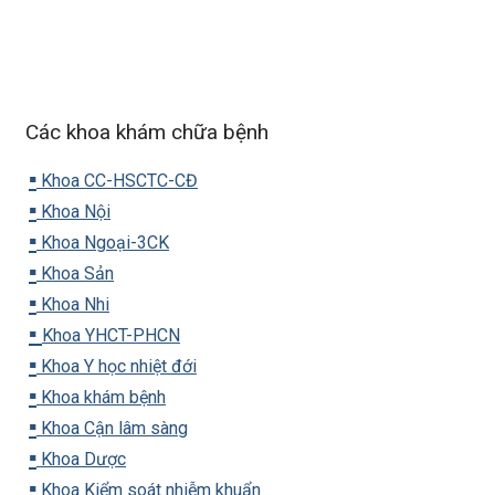
Các khoa khám chữa bệnh
▪️
Khoa CC-HSCTC-CĐ
▪️
Khoa Nội
▪️
Khoa Ngoại-3CK
▪️
Khoa Sản
▪️
Khoa Nhi
▪️
Khoa YHCT-PHCN
▪️
Khoa Y học nhiệt đới
▪️
Khoa khám bệnh
▪️
Khoa Cận lâm sàng
▪️
Khoa Dược
▪️
Khoa Kiểm soát nhiễm khuẩn