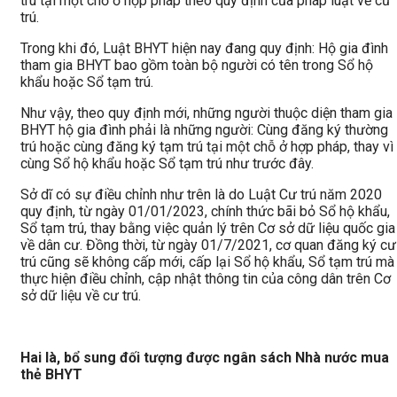
trú tại một chỗ ở hợp pháp theo quy định của pháp luật về cư
trú.
Trong khi đó, Luật BHYT hiện nay đang quy định: Hộ gia đình
tham gia BHYT bao gồm toàn bộ người có tên trong Sổ hộ
khẩu hoặc Sổ tạm trú.
Như vậy, theo quy định mới, những người thuộc diện tham gia
BHYT hộ gia đình phải là những người: Cùng đăng ký thường
trú hoặc cùng đăng ký tạm trú tại một chỗ ở hợp pháp, thay vì
cùng Sổ hộ khẩu hoặc Sổ tạm trú như trước đây.
Sở dĩ có sự điều chỉnh như trên là do Luật Cư trú năm 2020
quy định, từ ngày 01/01/2023, chính thức bãi bỏ Sổ hộ khẩu,
Sổ tạm trú, thay bằng việc quản lý trên Cơ sở dữ liệu quốc gia
về dân cư. Đồng thời, từ ngày 01/7/2021, cơ quan đăng ký cư
trú cũng sẽ không cấp mới, cấp lại Sổ hộ khẩu, Sổ tạm trú mà
thực hiện điều chỉnh, cập nhật thông tin của công dân trên Cơ
sở dữ liệu về cư trú.
Hai là, bổ sung đối tượng được ngân sách Nhà nước mua
thẻ BHYT