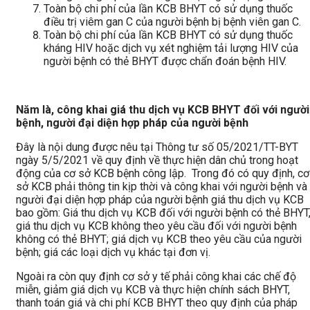
Toàn bộ chi phí của lần KCB BHYT có sử dụng thuốc
điều trị viêm gan C của người bệnh bị bệnh viên gan C.
Toàn bộ chi phí của lần KCB BHYT có sử dụng thuốc
kháng HIV hoặc dịch vụ xét nghiệm tải lượng HIV của
người bệnh có thẻ BHYT được chẩn đoán bệnh HIV.
Năm là, công khai giá thu dịch vụ KCB BHYT đối với người
bệnh, người đại diện hợp pháp của người bệnh
Đây là nội dung được nêu tại Thông tư số 05/2021/TT-BYT
ngày 5/5/2021 về quy định về thực hiện dân chủ trong hoạt
động của cơ sở KCB bệnh công lập. Trong đó có quy định, cơ
sở KCB phải thông tin kịp thời và công khai với người bệnh và
người đại diện hợp pháp của người bệnh giá thu dịch vụ KCB
bao gồm: Giá thu dịch vụ KCB đối với người bệnh có thẻ BHYT
giá thu dịch vụ KCB không theo yêu cầu đối với người bệnh
không có thẻ BHYT; giá dịch vụ KCB theo yêu cầu của người
bệnh; giá các loại dịch vụ khác tại đơn vị.
Ngoài ra còn quy định cơ sở y tế phải công khai các chế độ
miễn, giảm giá dịch vụ KCB và thực hiện chính sách BHYT,
thanh toán giá và chi phí KCB BHYT theo quy định của pháp