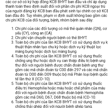
các cơ sở có ký hợp đồng KCB BHYT ban đầu và chỉ áp dụng
thanh toán theo định suất đối với phần chi phí KCB ngoại trú
của người đăng ký KCB ban đầu phát sinh tại chính cơ sở KC
ban đầu đó. Tuy nhiên, phạm vi định suất không bao gồm các
chi phí KCB của đối tượng, bệnh, nhóm bệnh sau đây:
Chi phí của các đối tượng có mã thẻ quân nhân (QN), cơ
yếu (CY), công an (CA).
Chi phí vận chuyển người bệnh có thẻ BHYT.
Toàn bộ chi phí của lần KCB BHYT có sử dụng dịch vụ k
thuật thận nhân tạo chu kỳ hoặc dịch vụ kỹ thuật lọc
màng bụng hoặc dịch lọc màng bụng.
Toàn bộ chi phí của lần KCB BHYT có sử dụng thuốc
chống ung thư hoặc dịch vụ can thiệp điều trị bệnh ung
thư đối với người bệnh được chẩn đoán bệnh ung thư
gồm các mã chẩn đoán từ C00 đến 297 và các mã chẩn
đoán từ D00 đến D09 thuộc bộ mã Phân loại bệnh quốc
tế lần thứ X (ICD-10).
Toàn bộ chi phí của lần KCB BHYT có sử dụng thuốc
điều trị Hemophilia hoặc máu hoặc chế phẩm của máu
đối với người bệnh được chẩn đoán bệnh Hemophilia
gồm các mã D60, D67, D68 thuộc bộ mã ICD-10.
Toàn bộ chi phí của lần KCB BHYT có sử dụng thuốc
chống thải ghép đối với người bệnh ghép tạng.