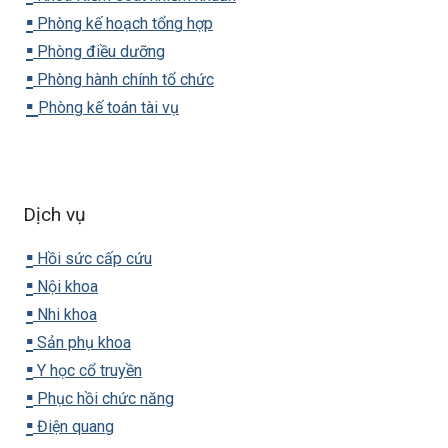
▪️
Phòng kế hoạch tổng hợp
▪️
Phòng điều dưỡng
▪️
Phòng hành chính tổ chức
▪️
Phòng kế toán tài vụ
Dịch vụ
▪️
Hồi sức cấp cứu
▪️
Nội khoa
▪️
Nhi khoa
▪️
Sản phụ khoa
▪️
Y học cổ truyền
▪️
Phục hồi chức năng
▪️
Điện quang