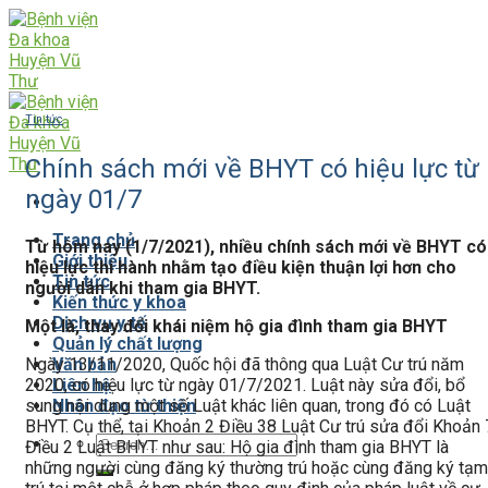
Skip
to
content
Tin tức
Chính sách mới về BHYT có hiệu lực từ
ngày 01/7
Trang chủ
Từ hôm nay (1/7/2021), nhiều chính sách mới về BHYT có
Giới thiệu
hiệu lực thi hành nhằm tạo điều kiện thuận lợi hơn cho
Tin tức
người dân khi tham gia BHYT.
Kiến thức y khoa
Dịch vụ y tế
Một là, thay đổi khái niệm hộ gia đình tham gia BHYT
Quản lý chất lượng
Ngày 13/11/2020, Quốc hội đã thông qua Luật Cư trú năm
Văn bản
2020, có hiệu lực từ ngày 01/7/2021. Luật này sửa đổi, bổ
Liên hệ
sung nội dung một số Luật khác liên quan, trong đó có Luật
Nhân đạo từ thiện
BHYT. Cụ thể, tại Khoản 2 Điều 38 Luật Cư trú sửa đổi Khoản 
Điều 2 Luật BHYT như sau: Hộ gia đình tham gia BHYT là
những người cùng đăng ký thường trú hoặc cùng đăng ký tạm