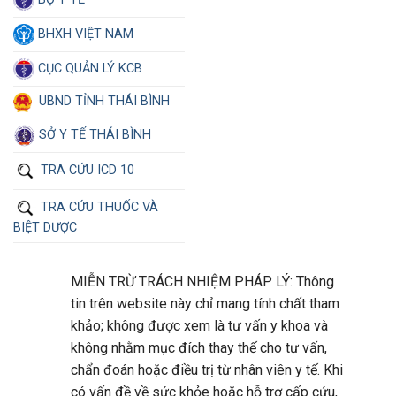
BHXH VIỆT NAM
CỤC QUẢN LÝ KCB
UBND TỈNH THÁI BÌNH
SỞ Y TẾ THÁI BÌNH
TRA CỨU ICD 10
TRA CỨU THUỐC VÀ
BIỆT DƯỢC
MIỄN TRỪ TRÁCH NHIỆM PHÁP LÝ: Thông
tin trên website này chỉ mang tính chất tham
khảo; không được xem là tư vấn y khoa và
không nhằm mục đích thay thế cho tư vấn,
chẩn đoán hoặc điều trị từ nhân viên y tế. Khi
có vấn đề về sức khỏe hoặc hỗ trợ cấp cứu,