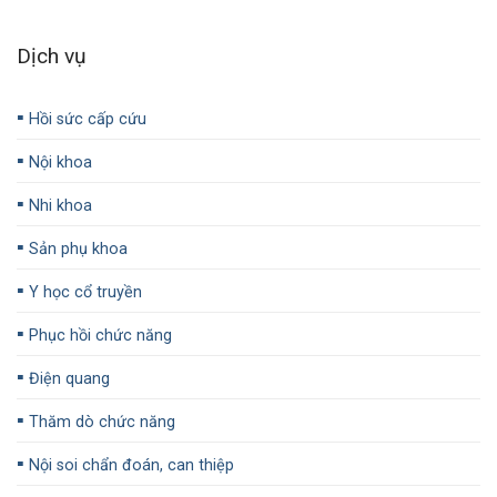
Dịch vụ
▪️
Hồi sức cấp cứu
▪️
Nội khoa
▪️
Nhi khoa
▪️
Sản phụ khoa
▪️
Y học cổ truyền
▪️
Phục hồi chức năng
▪️
Điện quang
▪️
Thăm dò chức năng
▪️
Nội soi chẩn đoán, can thiệp