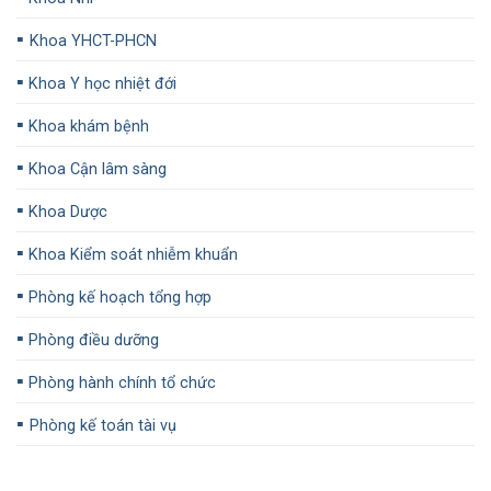
▪️
Khoa YHCT-PHCN
▪️
Khoa Y học nhiệt đới
▪️
Khoa khám bệnh
▪️
Khoa Cận lâm sàng
▪️
Khoa Dược
▪️
Khoa Kiểm soát nhiễm khuẩn
▪️
Phòng kế hoạch tổng hợp
▪️
Phòng điều dưỡng
▪️
Phòng hành chính tổ chức
▪️
Phòng kế toán tài vụ