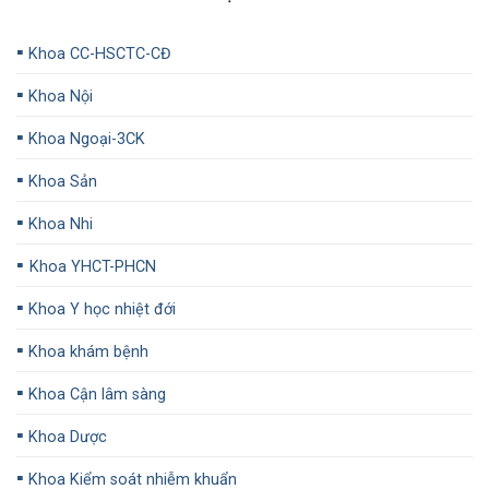
▪️
Khoa CC-HSCTC-CĐ
▪️
Khoa Nội
▪️
Khoa Ngoại-3CK
▪️
Khoa Sản
▪️
Khoa Nhi
▪️
Khoa YHCT-PHCN
▪️
Khoa Y học nhiệt đới
▪️
Khoa khám bệnh
▪️
Khoa Cận lâm sàng
▪️
Khoa Dược
▪️
Khoa Kiểm soát nhiễm khuẩn