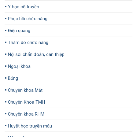
▪️
Y học cổ truyền
▪️
Phục hồi chức năng
▪️
Điện quang
▪️
Thăm dò chức năng
▪️
Nội soi chẩn đoán, can thiệp
▪️
Ngoại khoa
▪️
Bỏng
▪️
Chuyên khoa Mắt
▪️
Chuyên Khoa TMH
▪️
Chuyên khoa RHM
▪️
Huyết học truyền máu