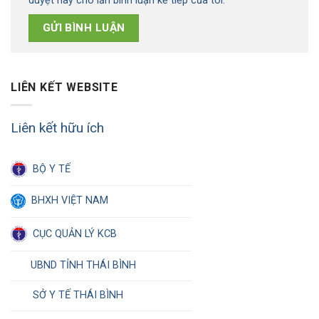
duyệt này cho lần bình luận kế tiếp của tôi.
LIÊN KẾT WEBSITE
Liên kết hữu ích
BỘ Y TẾ
BHXH VIỆT NAM
CỤC QUẢN LÝ KCB
UBND TỈNH THÁI BÌNH
SỞ Y TẾ THÁI BÌNH