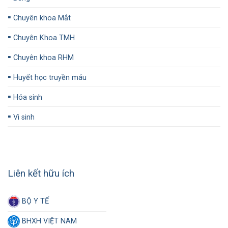
▪️
Chuyên khoa Mắt
▪️
Chuyên Khoa TMH
▪️
Chuyên khoa RHM
▪️
Huyết học truyền máu
▪️
Hóa sinh
▪️
Vi sinh
Liên kết hữu ích
BỘ Y TẾ
BHXH VIỆT NAM