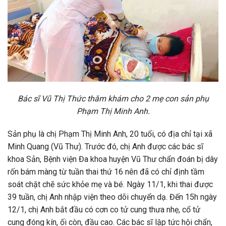
Bác sĩ Vũ Thị Thức thăm khám cho 2 mẹ con sản phụ
Phạm Thị Minh Anh.
Sản phụ là chị Phạm Thị Minh Anh, 20 tuổi, có địa chỉ tại xã
Minh Quang (Vũ Thư). Trước đó, chị Anh được các bác sĩ
khoa Sản, Bệnh viện Đa khoa huyện Vũ Thư chẩn đoán bị dây
rốn bám màng từ tuần thai thứ 16 nên đã có chỉ định tầm
soát chặt chẽ sức khỏe mẹ và bé. Ngày 11/1, khi thai được
39 tuần, chị Anh nhập viện theo dõi chuyển dạ. Đến 15h ngày
12/1, chị Anh bắt đầu có cơn co tử cung thưa nhẹ, cổ tử
cung đóng kín, ối còn, đầu cao. Các bác sĩ lập tức hội chẩn,