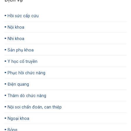
▪️
Hồi sức cấp cứu
▪️
Nội khoa
▪️
Nhi khoa
▪️
Sản phụ khoa
▪️
Y học cổ truyền
▪️
Phục hồi chức năng
▪️
Điện quang
▪️
Thăm dò chức năng
▪️
Nội soi chẩn đoán, can thiệp
▪️
Ngoại khoa
▪️
Bỏng