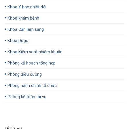
▪️
Khoa Y học nhiệt đới
▪️
Khoa khám bệnh
▪️
Khoa Cận lâm sàng
▪️
Khoa Dược
▪️
Khoa Kiểm soát nhiễm khuẩn
▪️
Phòng kế hoạch tổng hợp
▪️
Phòng điều dưỡng
▪️
Phòng hành chính tổ chức
▪️
Phòng kế toán tài vụ
Dịch vụ