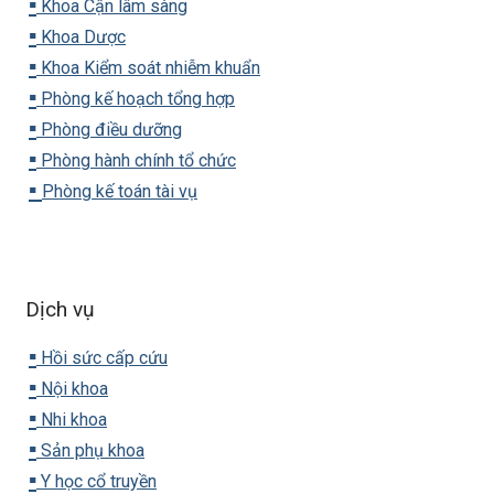
▪️
Khoa Cận lâm sàng
▪️
Khoa Dược
▪️
Khoa Kiểm soát nhiễm khuẩn
▪️
Phòng kế hoạch tổng hợp
▪️
Phòng điều dưỡng
▪️
Phòng hành chính tổ chức
▪️
Phòng kế toán tài vụ
Dịch vụ
▪️
Hồi sức cấp cứu
▪️
Nội khoa
▪️
Nhi khoa
▪️
Sản phụ khoa
▪️
Y học cổ truyền