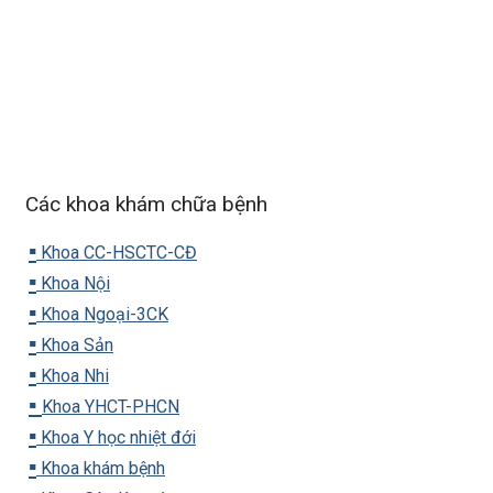
Các khoa khám chữa bệnh
▪️
Khoa CC-HSCTC-CĐ
▪️
Khoa Nội
▪️
Khoa Ngoại-3CK
▪️
Khoa Sản
▪️
Khoa Nhi
▪️
Khoa YHCT-PHCN
▪️
Khoa Y học nhiệt đới
▪️
Khoa khám bệnh