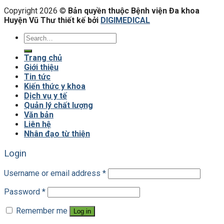
Copyright 2026 ©
Bản quyền thuộc Bệnh viện Đa khoa
Huyện Vũ Thư thiết kế bởi
DIGIMEDICAL
Trang chủ
Giới thiệu
Tin tức
Kiến thức y khoa
Dịch vụ y tế
Quản lý chất lượng
Văn bản
Liên hệ
Nhân đạo từ thiện
Login
Username or email address
*
Password
*
Remember me
Log in