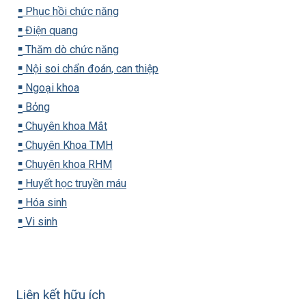
▪️
Phục hồi chức năng
▪️
Điện quang
▪️
Thăm dò chức năng
▪️
Nội soi chẩn đoán, can thiệp
▪️
Ngoại khoa
▪️
Bỏng
▪️
Chuyên khoa Mắt
▪️
Chuyên Khoa TMH
▪️
Chuyên khoa RHM
▪️
Huyết học truyền máu
▪️
Hóa sinh
▪️
Vi sinh
Liên kết hữu ích