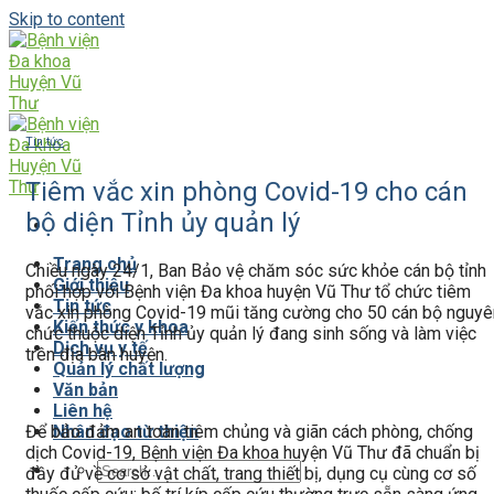
Skip to content
Tin tức
Tiêm vắc xin phòng Covid-19 cho cán
bộ diện Tỉnh ủy quản lý
Trang chủ
Chiều ngày 24/1, Ban Bảo vệ chăm sóc sức khỏe cán bộ tỉnh
Giới thiệu
phối hợp với Bệnh viện Đa khoa huyện Vũ Thư tổ chức tiêm
Tin tức
vắc xin phòng Covid-19 mũi tăng cường cho 50 cán bộ nguyê
Kiến thức y khoa
chức thuộc diện Tỉnh ủy quản lý đang sinh sống và làm việc
Dịch vụ y tế
trên địa bàn huyện.
Quản lý chất lượng
Văn bản
Liên hệ
Để bảo đảm an toàn tiêm chủng và giãn cách phòng, chống
Nhân đạo từ thiện
dịch Covid-19, Bệnh viện Đa khoa huyện Vũ Thư đã chuẩn bị
đầy đủ về cơ sở vật chất, trang thiết bị, dụng cụ cùng cơ số