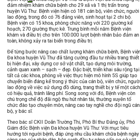
đảm nhiệm khám chữa bệnh cho 29 xã và 1 thị trấn trong
huyện Vũ Thư. Bệnh viện hiện có 181 cán bộ, viên chức, người
lao động, trong đó có 76 đảng viên, sinh hoạt tại 2 chi bộ.
Bệnh viện có 15 khoa, phòng chức năng với 220 giường kế
hoạch, 270 giường thực kê. Trung bình mỗi năm Bệnh viện
khám và điều trị cho trên 100.000 lượt bệnh nhân bảo đảm an
toàn, không xảy ra tai biến trong điều trị.
Để từng bước nâng cao chất lượng khám chữa bệnh, Bệnh việ
Đa khoa huyện Vũ Thư đã tăng cường đầu tư nhiều trang thiết
bị hiện đại, xây dựng cơ sở vật chất, tạo dựng môi trường,
cảnh quan xanh – sạch – đẹp. Đặc biệt, triển khai sâu rộng tại
tất cả các khoa, phòng về việc thực hiện mô hình 5S giúp tạo
chuyển biến đáng kể trong ý thức của cán bộ, viên chức, ngườ
lao động về việc sử dụng đồ dùng, trang thiết bị y tế một cách
có hiệu quả, tránh lãng phí. Song song với đó, Bệnh viện còn
chú trọng chế độ đãi ngộ thu hút nhân tài, thường xuyên tổ
chức đào tạo chuyên môn, nâng cao tay nghề cho đội ngũ cán
bộ, y bác sĩ.
Theo bác sĩ CKII Doãn Trường Thi, Phó Bí thư Đảng ủy, Phó
Giám đốc Bệnh viện Đa khoa huyện Vũ Thư: Với mục tiêu
hướng tới người bệnh, đáp ứng nhu cầu khám chữa bệnh ngày
càng cao của nhân dân, bên cạnh đầu tư nâng cấp cơ sở vật