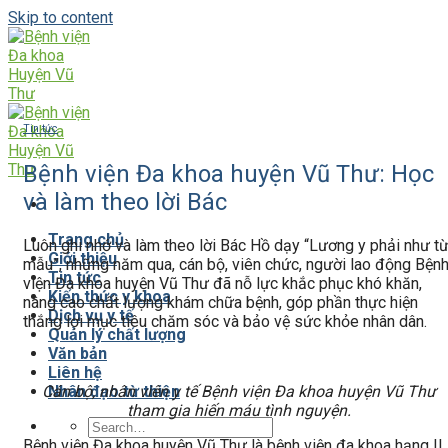
Skip to content
Tin tức
Bệnh viện Đa khoa huyện Vũ Thư: Học
và làm theo lời Bác
Trang chủ
Luôn ghi nhớ và làm theo lời Bác Hồ dạy “Lương y phải như t
Giới thiệu
mẫu”, những năm qua, cán bộ, viên chức, người lao động Bện
Tin tức
viện Đa khoa huyện Vũ Thư đã nỗ lực khắc phục khó khăn,
Kiến thức y khoa
nâng cao chất lượng khám chữa bệnh, góp phần thực hiện
Dịch vụ y tế
thắng lợi mục tiêu chăm sóc và bảo vệ sức khỏe nhân dân.
Quản lý chất lượng
Văn bản
Liên hệ
Cán bộ, nhân viên y tế Bệnh viện Đa khoa huyện Vũ Thư
Nhân đạo từ thiện
tham gia hiến máu tình nguyện.
Bệnh viện Đa khoa huyện Vũ Thư là bệnh viện đa khoa hạng II,