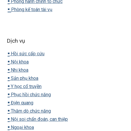
▪️
Phòng hành chính tổ chức
▪️
Phòng kế toán tài vụ
Dịch vụ
▪️
Hồi sức cấp cứu
▪️
Nội khoa
▪️
Nhi khoa
▪️
Sản phụ khoa
▪️
Y học cổ truyền
▪️
Phục hồi chức năng
▪️
Điện quang
▪️
Thăm dò chức năng
▪️
Nội soi chẩn đoán, can thiệp
▪️
Ngoại khoa