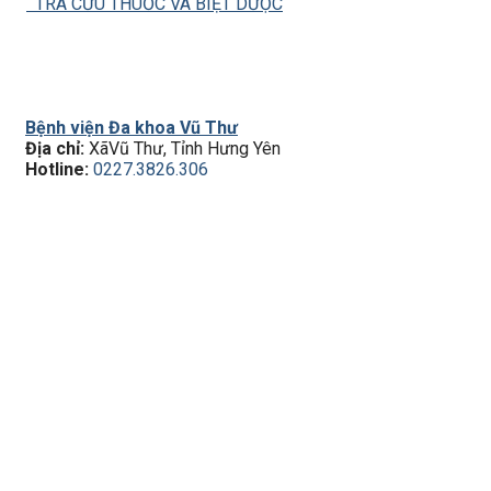
TRA CỨU THUỐC VÀ BIỆT DƯỢC
Bệnh viện Đa khoa Vũ Thư
Địa chỉ:
XãVũ Thư, Tỉnh Hưng Yên
Hotline:
0227.3826.306