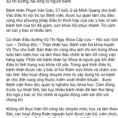
sự tin tưởng, hài lòng từ người bệnh.
Bệnh nhân Phạm Văn Giác, 57 tuổi, ở xã Minh Quang cho biết:
Vào điều trị nội trú tại Bệnh viện, được sự quan tâm chu đáo
cũng như phương pháp điều trị thích hợp của các y bác sĩ nên
bệnh tình của tôi đã giảm, sức khỏe hồi phục nhanh. Tôi cảm
ơn các y bác sĩ nhiều lắm.
Cử nhân điều dưỡng Vũ Thị Nga, Khoa Cấp cứu – Hồi sức tích
cực – Chống độc – Thận nhân tạo, Bệnh viện Đa khoa huyện
Vũ Thư cho biết: Bản thân tôi cũng như anh chị em trong Khoa
luôn tâm niệm học và làm theo Bác chính là làm tốt công việc
hàng ngày. Phần lớn bệnh nhân tại Khoa là người già, khi đến
điều trị tình trạng sức khỏe rất yếu. Trong quá trình điều trị,
bệnh nhân được các y bác sĩ hỏi thăm sức khỏe và chăm sóc
tận tình. Mọi hoạt động chuyên môn từ xây dựng hồ sơ bệnh
án cho đến cung ứng thuốc, kiểm soát nhiễm khuẩn… được
Bệnh viện theo dõi, quản lý nghiêm túc, khoa học. Cảm động
trước sự nhiệt tình, tận tụy, nhiều bệnh nhân đã làm thơ tặng
đội ngũ y bác sĩ. Đó chính là nguồn động viên lớn đối với
chúng tôi.
Không chỉ thực hiện tốt công tác chuyên môn, học và làm theo
Bác, các hoạt động thiện nguyện luôn được cán bộ, viên chức,