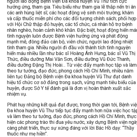
người lao động Bệnh viện Đa khoa huyện Vũ Thư tích cực
hưởng ứng, tham gia. Tiêu biểu như tham gia lễ thắp nến tri ân
các anh hùng liệt sĩ; các hoạt động vệ sinh môi trường; khám
và cấp thuốc miễn phí cho các đối tượng chính sách; phối hợp
với Hội Chữ thập đỏ huyện, các tổ chức, cá nhân hỗ trợ bệnh
nhân nghèo, hoàn cảnh khó khăn. Đặc biệt, hoạt động hiến má
tình nguyện luôn được Bệnh viện hưởng ứng và phát động
mạnh mẽ, đông đảo cán bộ, viên chức, người lao động nhiệt
tình tham gia. Nhiều người đi đầu với thành tích tình nguyện
hiến máu nhiều lần như bác sĩ Hoàng Ánh Hưng, bác sĩ Vũ Thị
Thức, điều dưỡng Mai Văn Sơn, điều dưỡng Vũ Đức Thanh,
điều dưỡng Đặng Thị Hoài… Từ việc đẩy mạnh học tập và làm
theo tư tưởng, đạo đức, phong cách Hồ Chí Minh, nhiều năm
liên tục Đảng bộ Bệnh viện Đa khoa huyện Vũ Thư đạt danh
hiệu tổ chức cơ sở đảng trong sạch, vững mạnh tiêu biểu của
huyện, được Sở Y tế đánh giá là đơn vị hoàn thành xuất sắc
nhiệm vụ.
Phát huy những kết quả đạt được, trong thời gian tới, Bệnh vi
Đa khoa huyện Vũ Thư tiếp tục đẩy mạnh hơn nữa việc học tậ
và làm theo tư tưởng, đạo đức, phong cách Hồ Chí Minh, thực
hiện các phong trào thi đua yêu nước, xây dựng Bệnh viện ngà
càng phát triển, thực sự xứng đáng với lời Bác Hồ dạy: “Thầy
thuốc như mẹ hiền”.