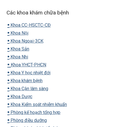
Các khoa khám chữa bệnh
▪️
Khoa CC-HSCTC-CĐ
▪️
Khoa Nội
▪️
Khoa Ngoại-3CK
▪️
Khoa Sản
▪️
Khoa Nhi
▪️
Khoa YHCT-PHCN
▪️
Khoa Y học nhiệt đới
▪️
Khoa khám bệnh
▪️
Khoa Cận lâm sàng
▪️
Khoa Dược
▪️
Khoa Kiểm soát nhiễm khuẩn
▪️
Phòng kế hoạch tổng hợp
▪️
Phòng điều dưỡng