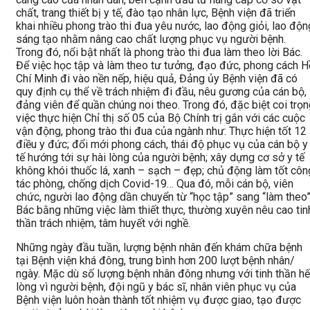
chất, trang thiết bị y tế, đào tạo nhân lực, Bệnh viện đã triển
khai nhiều phong trào thi đua yêu nước, lao động giỏi, lao độn
sáng tạo nhằm nâng cao chất lượng phục vụ người bệnh.
Trong đó, nổi bật nhất là phong trào thi đua làm theo lời Bác.
Để việc học tập và làm theo tư tưởng, đạo đức, phong cách H
Chí Minh đi vào nền nếp, hiệu quả, Đảng ủy Bệnh viện đã có
quy định cụ thể về trách nhiệm đi đầu, nêu gương của cán bộ,
đảng viên để quần chúng noi theo. Trong đó, đặc biệt coi trọ
việc thực hiện Chỉ thị số 05 của Bộ Chính trị gắn với các cuộc
vận động, phong trào thi đua của ngành như: Thực hiện tốt 12
điều y đức; đổi mới phong cách, thái độ phục vụ của cán bộ y
tế hướng tới sự hài lòng của người bệnh; xây dựng cơ sở y tế
không khói thuốc lá, xanh – sạch – đẹp; chủ động làm tốt côn
tác phòng, chống dịch Covid-19… Qua đó, mỗi cán bộ, viên
chức, người lao động dần chuyển từ “học tập” sang “làm theo
Bác bằng những việc làm thiết thực, thường xuyên nêu cao tin
thần trách nhiệm, tâm huyết với nghề.
Những ngày đầu tuần, lượng bệnh nhân đến khám chữa bệnh
tại Bệnh viện khá đông, trung bình hơn 200 lượt bệnh nhân/
ngày. Mặc dù số lượng bệnh nhân đông nhưng với tinh thần hế
lòng vì người bệnh, đội ngũ y bác sĩ, nhân viên phục vụ của
Bệnh viện luôn hoàn thành tốt nhiệm vụ được giao, tạo được