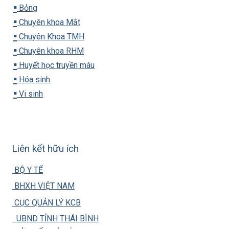
▪️
Bỏng
▪️
Chuyên khoa Mắt
▪️
Chuyên Khoa TMH
▪️
Chuyên khoa RHM
▪️
Huyết học truyền máu
▪️
Hóa sinh
▪️
Vi sinh
Liên kết hữu ích
BỘ Y TẾ
BHXH VIỆT NAM
CỤC QUẢN LÝ KCB
UBND TỈNH THÁI BÌNH