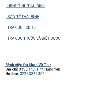
UBND TỈNH THÁI BÌNH
SỞ Y TẾ THÁI BÌNH
TRA CỨU ICD 10
TRA CỨU THUỐC VÀ BIỆT DƯỢC
Bệnh viện Đa khoa Vũ Thư
Địa chỉ:
XãVũ Thư, Tỉnh Hưng Yên
Hotline:
0227.3826.306