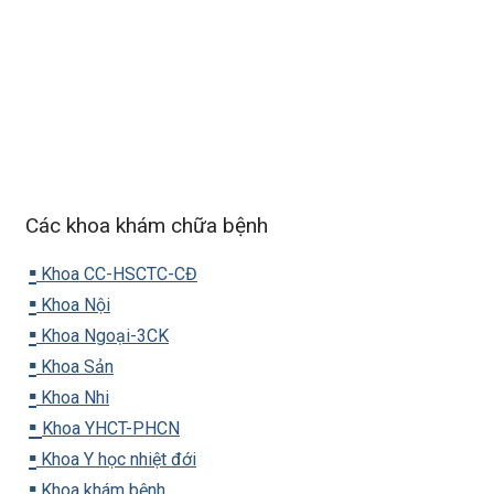
Các khoa khám chữa bệnh
▪️
Khoa CC-HSCTC-CĐ
▪️
Khoa Nội
▪️
Khoa Ngoại-3CK
▪️
Khoa Sản
▪️
Khoa Nhi
▪️
Khoa YHCT-PHCN
▪️
Khoa Y học nhiệt đới
▪️
Khoa khám bệnh