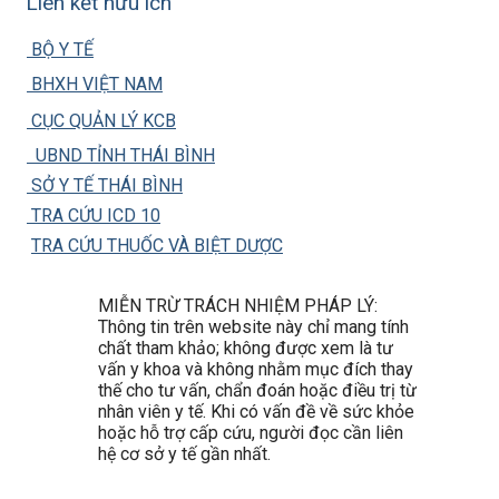
Liên kết hữu ích
BỘ Y TẾ
BHXH VIỆT NAM
CỤC QUẢN LÝ KCB
UBND TỈNH THÁI BÌNH
SỞ Y TẾ THÁI BÌNH
TRA CỨU ICD 10
TRA CỨU THUỐC VÀ BIỆT DƯỢC
MIỄN TRỪ TRÁCH NHIỆM PHÁP LÝ:
Thông tin trên website này chỉ mang tính
chất tham khảo; không được xem là tư
vấn y khoa và không nhằm mục đích thay
thế cho tư vấn, chẩn đoán hoặc điều trị từ
nhân viên y tế. Khi có vấn đề về sức khỏe
hoặc hỗ trợ cấp cứu, người đọc cần liên
hệ cơ sở y tế gần nhất.