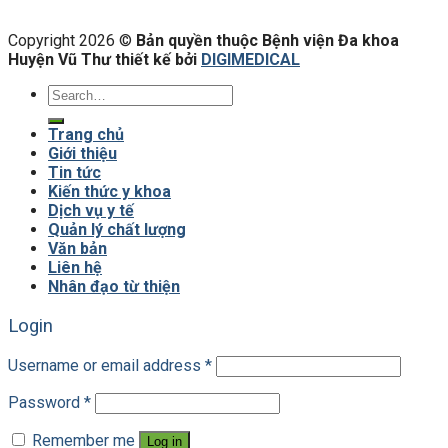
Copyright 2026 ©
Bản quyền thuộc Bệnh viện Đa khoa
Huyện Vũ Thư thiết kế bởi
DIGIMEDICAL
Trang chủ
Giới thiệu
Tin tức
Kiến thức y khoa
Dịch vụ y tế
Quản lý chất lượng
Văn bản
Liên hệ
Nhân đạo từ thiện
Login
Username or email address
*
Password
*
Remember me
Log in