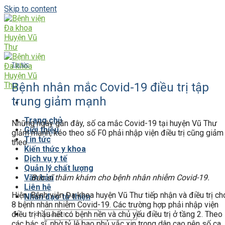
Skip to content
Tin tức
Bệnh nhân mắc Covid-19 điều trị tập
trung giảm mạnh
Trang chủ
Những ngày gần đây, số ca mắc Covid-19 tại huyện Vũ Thư
Giới thiệu
giảm mạnh, kéo theo số F0 phải nhập viện điều trị cũng giảm
Tin tức
theo.
Kiến thức y khoa
Dịch vụ y tế
Quản lý chất lượng
Bác sĩ thăm khám cho bệnh nhân nhiễm Covid-19.
Văn bản
Liên hệ
Hiện, Bệnh viện Đa khoa huyện Vũ Thư tiếp nhận và điều trị ch
Nhân đạo từ thiện
8 bệnh nhân nhiễm Covid-19. Các trường hợp phải nhập viện
điều trị hầu hết có bệnh nền và chủ yếu điều trị ở tầng 2. Theo
các bác sĩ, nhờ tỷ lệ bao phủ vắc xin trong dân cao nên số ca