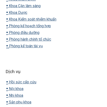
▪️
Khoa Cận lâm sàng
▪️
Khoa Dược
▪️
Khoa Kiểm soát nhiễm khuẩn
▪️
Phòng kế hoạch tổng hợp
▪️
Phòng điều dưỡng
▪️
Phòng hành chính tổ chức
▪️
Phòng kế toán tài vụ
Dịch vụ
▪️
Hồi sức cấp cứu
▪️
Nội khoa
▪️
Nhi khoa
▪️
Sản phụ khoa