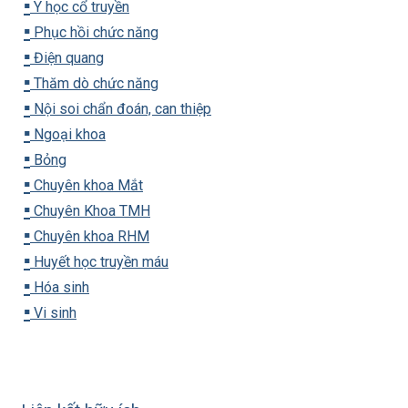
▪️
Y học cổ truyền
▪️
Phục hồi chức năng
▪️
Điện quang
▪️
Thăm dò chức năng
▪️
Nội soi chẩn đoán, can thiệp
▪️
Ngoại khoa
▪️
Bỏng
▪️
Chuyên khoa Mắt
▪️
Chuyên Khoa TMH
▪️
Chuyên khoa RHM
▪️
Huyết học truyền máu
▪️
Hóa sinh
▪️
Vi sinh