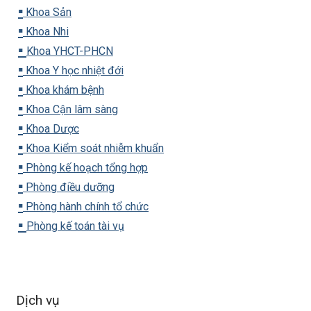
▪️
Khoa Sản
▪️
Khoa Nhi
▪️
Khoa YHCT-PHCN
▪️
Khoa Y học nhiệt đới
▪️
Khoa khám bệnh
▪️
Khoa Cận lâm sàng
▪️
Khoa Dược
▪️
Khoa Kiểm soát nhiễm khuẩn
▪️
Phòng kế hoạch tổng hợp
▪️
Phòng điều dưỡng
▪️
Phòng hành chính tổ chức
▪️
Phòng kế toán tài vụ
Dịch vụ