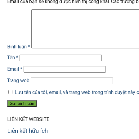
Email của bạn sẽ không được hiển thị công khai.
Các trường 
Bình luận
*
Tên
*
Email
*
Trang web
Lưu tên của tôi, email, và trang web trong trình duyệt này c
LIÊN KẾT WEBSITE
Liên kết hữu ích