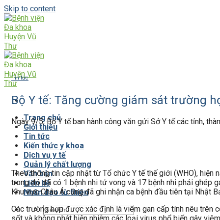
Skip to content
Tin tức
Bộ Y tế: Tăng cường giám sát trường h
Trang chủ
Ngày 9/5, Bộ Y tế ban hành công văn gửi Sở Y tế các tỉnh, th
Giới thiệu
Tin tức
Kiến thức y khoa
Dịch vụ y tế
Quản lý chất lượng
Theo thông tin cập nhật từ Tổ chức Y tế thế giới (WHO), hiện na
Văn bản
trong đó đã có 1 bệnh nhi tử vong và 17 bệnh nhi phải ghép ga
Liên hệ
Khu vực Châu Á cũng đã ghi nhận ca bệnh đầu tiên tại Nhật 
Nhân đạo từ thiện
Các trường hợp được xác định là viêm gan cấp tính nêu trên c
sốt và không phát hiện nhiễm các loại virus phổ biến gây viêm