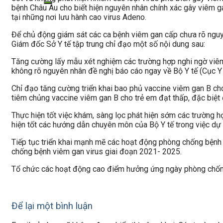
bệnh Châu Âu cho biết hiện nguyên nhân chính xác gây viêm ga
tại những nơi lưu hành cao virus Adeno.
Để chủ động giám sát các ca bệnh viêm gan cấp chưa rõ nguyên
Giám đốc Sở Y tế tập trung chỉ đạo một số nội dung sau:
Tăng cường lấy mẫu xét nghiệm các trường hợp nghi ngờ viêm 
không rõ nguyên nhân đề nghị báo cáo ngay về Bộ Y tế (Cục Y t
Chỉ đạo tăng cường triển khai bao phủ vaccine viêm gan B cho 
tiêm chủng vaccine viêm gan B cho trẻ em đạt thấp, đặc biệt đ
Thực hiện tốt việc khám, sàng lọc phát hiện sớm các trường hợ
hiện tốt các hướng dẫn chuyên môn của Bộ Y tế trong việc dự 
Tiếp tục triển khai mạnh mẽ các hoạt động phòng chống bệnh
chống bệnh viêm gan virus giai đoạn 2021- 2025.
Tổ chức các hoạt động cao điểm hưởng ứng ngày phòng chống
Để lại một bình luận