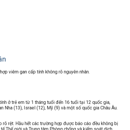
ân
 hợp viêm gan cấp tính không rõ nguyên nhân.
ính ở trẻ em từ 1 tháng tuổi đến 16 tuổi tại 12 quốc gia,
n Nha (13), Israel (12), Mỹ (9) và một số quốc gia Châu Âu.
o rõ rệt. Hầu hết các trường hợp được báo cáo đều không bị
 Y tế Thế giới và Trung tâm Phòng chống và kiểm soát dịch