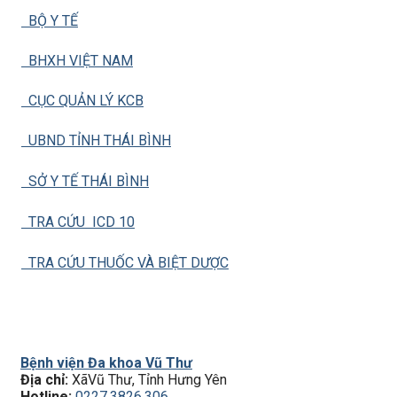
BỘ Y TẾ
BHXH VIỆT NAM
CỤC QUẢN LÝ KCB
UBND TỈNH THÁI BÌNH
SỞ Y TẾ THÁI BÌNH
TRA CỨU ICD 10
TRA CỨU THUỐC VÀ BIỆT DƯỢC
Bệnh viện Đa khoa Vũ Thư
Địa chỉ:
XãVũ Thư, Tỉnh Hưng Yên
Hotline:
0227.3826.306