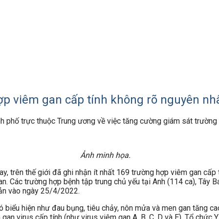
ợp viêm gan cấp tính không rõ nguyên nh
ành phố trực thuộc Trung ương về việc tăng cường giám sát trường
Ảnh minh họa.
y, trên thế giới đã ghi nhận ít nhất 169 trường hợp viêm gan cấp t
n. Các trường hợp bệnh tập trung chủ yếu tại Anh (114 ca), Tây Ba
Bản vào ngày 25/4/2022.
ó biểu hiện như đau bụng, tiêu chảy, nôn mửa và men gan tăng ca
 gan virus cấp tính (như virus viêm gan A, B, C, D và E). Tổ chức