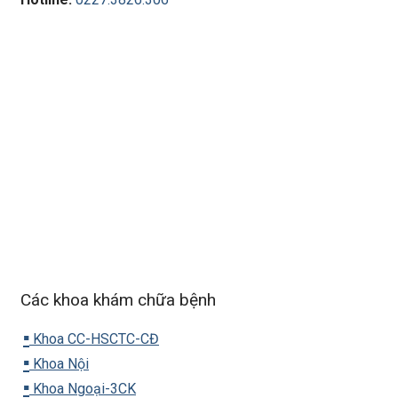
Các khoa khám chữa bệnh
▪️
Khoa CC-HSCTC-CĐ
▪️
Khoa Nội
▪️
Khoa Ngoại-3CK