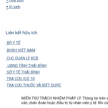
Hóa sinh
▪️
Vi sinh
Liên kết hữu ích
BỘ Y TẾ
BHXH VIỆT NAM
CỤC QUẢN LÝ KCB
UBND TỈNH THÁI BÌNH
SỞ Y TẾ THÁI BÌNH
TRA CỨU ICD 10
TRA CỨU THUỐC VÀ BIỆT DƯỢC
MIỄN TRỪ TRÁCH NHIỆM PHÁP LÝ: Thông tin trên web
vấn, chẩn đoán hoặc điều trị từ nhân viên y tế. Khi 