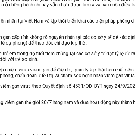
n ở những bệnh nhi này vẫn chưa được tìm ra và các cuộc điều tr
 nhân tại Việt Nam và kịp thời triển khai các biện pháp phòng ch
gan cấp tính không rõ nguyên nhân tại các cơ sở y tế để xác địn
ế dự phòng) để theo dõi, chỉ đạo kịp thời.
trẻ em trong độ tuổi tiêm chủng tại các cơ sở y tế đạt tỷ lệ đề r
ối với trẻ sơ sinh.
p nhiễm virus viêm gan để điều trị, quản lý kịp thời hạn chế biến 
phòng, chẩn đoán, điều trị và chăm sóc bệnh nhân viêm gan virus
 viêm gan virus theo Quyết định số 4531/QĐ-BYT ngày 24/9/2021
 viêm gan thế giới 28/7 hàng năm và đưa hoạt động này thành h