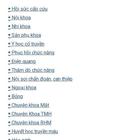
▪️
Hồi sức cấp cứu
▪️
Nội khoa
▪️
Nhi khoa
▪️
Sản phụ khoa
▪️
Y học cổ truyền
▪️
Phục hồi chức năng
▪️
Điện quang
▪️
Thăm dò chức năng
▪️
Nội soi chẩn đoán, can thiệp
▪️
Ngoại khoa
▪️
Bỏng
▪️
Chuyên khoa Mắt
▪️
Chuyên Khoa TMH
▪️
Chuyên khoa RHM
▪️
Huyết học truyền máu
▪️