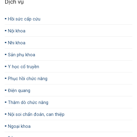
Dịch vụ
▪️
Hồi sức cấp cứu
▪️
Nội khoa
▪️
Nhi khoa
▪️
Sản phụ khoa
▪️
Y học cổ truyền
▪️
Phục hồi chức năng
▪️
Điện quang
▪️
Thăm dò chức năng
▪️
Nội soi chẩn đoán, can thiệp
▪️
Ngoại khoa