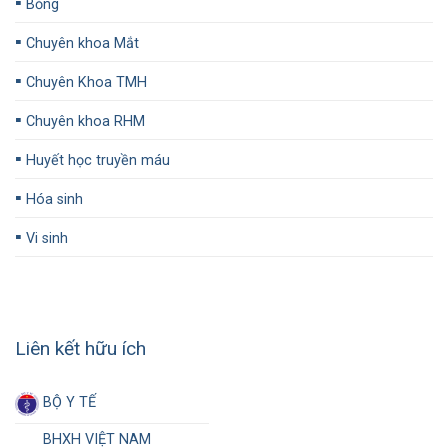
▪️
Bỏng
▪️
Chuyên khoa Mắt
▪️
Chuyên Khoa TMH
▪️
Chuyên khoa RHM
▪️
Huyết học truyền máu
▪️
Hóa sinh
▪️
Vi sinh
Liên kết hữu ích
BỘ Y TẾ
BHXH VIỆT NAM