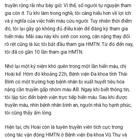
truyền rộng rãi như bây giờ. Vì thế, số người tự nguyện tham
gia còn ít. Từ khi làm trong nghề, tôi càng hiểu hơn về lợi ích
và ý nghĩa của việc hiến máu cứu người. Tuy nhiên thời điểm
đó, tôi lại gầy gò không đủ điều kiện để đăng ký tham gia
hiến máu. Mãi sau này khi sinh con xong, cân nặng thay đổi
rõ rệt cũng là lúc tôi bắt đầu tham gia HMTN. Từ đó đến nay,
tôi đã có gần 10 lần tham gia HMTN.
Nhớ lại một kỷ niệm khó quên trong một lần hiến máu, chị
Hoài kể: Hôm đó khoảng 22h, Bệnh viện Đa khoa tỉnh Thái
Bình có một trường hợp bệnh nhân bị xuất huyết tiêu hóa
nặng cần truyền gấp nhóm máu AB. Ngay khi biết thông tin,
tôi lập tức đến bệnh viện trực tiếp hiến máu. Sau khi được
truyền máu, nhìn bệnh nhân bình an, người nhà họ hạnh phúc,
tôi cũng thấy ấm lòng.
Hiện tại, chị Hoài còn là tuyên truyền viên tích cực trong
công tác vận động HMTN ở Bệnh viện Đa khoa Vũ Thư và