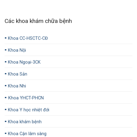
Các khoa khám chữa bệnh
▪️
Khoa CC-HSCTC-CĐ
▪️
Khoa Nội
▪️
Khoa Ngoại-3CK
▪️
Khoa Sản
▪️
Khoa Nhi
▪️
Khoa YHCT-PHCN
▪️
Khoa Y học nhiệt đới
▪️
Khoa khám bệnh
▪️
Khoa Cận lâm sàng