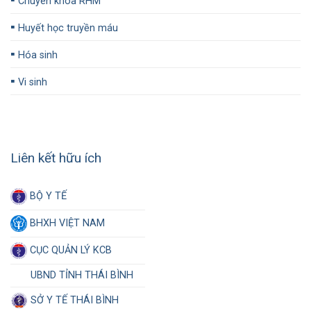
Chuyên khoa RHM
▪️
Huyết học truyền máu
▪️
Hóa sinh
▪️
Vi sinh
Liên kết hữu ích
BỘ Y TẾ
BHXH VIỆT NAM
CỤC QUẢN LÝ KCB
UBND TỈNH THÁI BÌNH
SỞ Y TẾ THÁI BÌNH