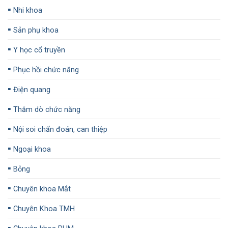
▪️
Nhi khoa
▪️
Sản phụ khoa
▪️
Y học cổ truyền
▪️
Phục hồi chức năng
▪️
Điện quang
▪️
Thăm dò chức năng
▪️
Nội soi chẩn đoán, can thiệp
▪️
Ngoại khoa
▪️
Bỏng
▪️
Chuyên khoa Mắt
▪️
Chuyên Khoa TMH
▪️