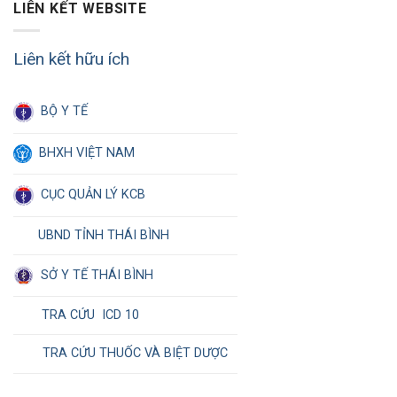
LIÊN KẾT WEBSITE
Liên kết hữu ích
BỘ Y TẾ
BHXH VIỆT NAM
CỤC QUẢN LÝ KCB
UBND TỈNH THÁI BÌNH
SỞ Y TẾ THÁI BÌNH
TRA CỨU ICD 10
TRA CỨU THUỐC VÀ BIỆT DƯỢC