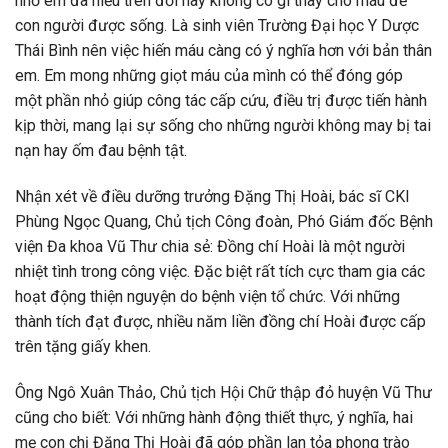
nhỏ em đã hiểu trên đời này không có gì thay cho máu để
con người được sống. Là sinh viên Trường Đại học Y Dược
Thái Bình nên việc hiến máu càng có ý nghĩa hơn với bản thân
em. Em mong những giọt máu của mình có thể đóng góp
một phần nhỏ giúp công tác cấp cứu, điều trị được tiến hành
kịp thời, mang lại sự sống cho những người không may bị tai
nạn hay ốm đau bệnh tật.
Nhận xét về điều dưỡng trưởng Đặng Thị Hoài, bác sĩ CKI
Phùng Ngọc Quang, Chủ tịch Công đoàn, Phó Giám đốc Bệnh
viện Đa khoa Vũ Thư chia sẻ: Đồng chí Hoài là một người
nhiệt tình trong công việc. Đặc biệt rất tích cực tham gia các
hoạt động thiện nguyện do bệnh viện tổ chức. Với những
thành tích đạt được, nhiều năm liền đồng chí Hoài được cấp
trên tặng giấy khen.
Ông Ngô Xuân Thảo, Chủ tịch Hội Chữ thập đỏ huyện Vũ Thư
cũng cho biết: Với những hành động thiết thực, ý nghĩa, hai
mẹ con chị Đặng Thị Hoài đã góp phần lan tỏa phong trào