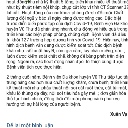
hoạt động khu nhà kỹ thuật 5 tầng, triển khai nhiều kỹ thuật m
như: kỹ thuật tiêm nội khớp, chụp cắt lớp vi tính CT Scanner 3
lát cắt…Hoạt động của các khoa, phòng được đổi mới. Chất
lượng đội ngũ y bác sĩ ngày càng được nâng cao. Đặc biệt
trước diễn biến phức tạp của dịch Covid-19, Bệnh viện Đa kho
huyện Vũ Thư đã phản ứng nhanh, chủ động và hiệu quả trong
triển khai các biện pháp phòng, chống dịch. Bệnh viện đã điều
trị khỏi 127 trường hợp dương tính với Covid-19. Hiện nay, tìn
hình dịch bệnh vẫn đang được kiểm soát tốt. Các dịch bệnh
khác như: sốt xuất huyết, cúm gia cầm, tay chân miệng, sởi…,
luôn được kiểm soát chặt chẽ, không để bùng phát trên diện
rộng. Ngoài ra, các hoạt động nhân đạo, từ thiện cũng được
Bệnh viện tích cực thực hiện.
2 tháng cuối năm, Bệnh viện Đa khoa huyện Vũ Thư tiếp tục tậ
trung nâng cao hơn nữa chất lượng khám, chữa bệnh; triển kha
kỹ thuật mới như: phẫu thuật nội soi cắt ruột thừa, cắt túi mật,
khâu lỗ thủng dạ dày; nội soi tiêu hóa gây mê…; đơn giản hóa
thủ tục hành chính, đồng thời đổi mới phong cách phục vụ,
hướng tới sự hài lòng của người bệnh.
Xuân Vạ
Để lại một bình luận