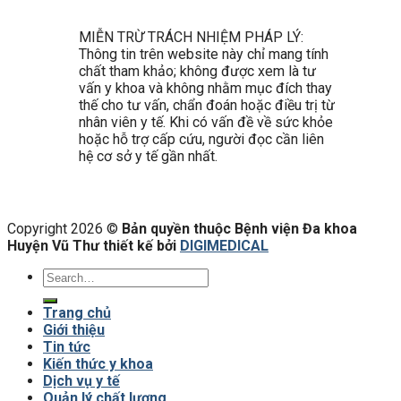
MIỄN TRỪ TRÁCH NHIỆM PHÁP LÝ:
Thông tin trên website này chỉ mang tính
chất tham khảo; không được xem là tư
vấn y khoa và không nhằm mục đích thay
thế cho tư vấn, chẩn đoán hoặc điều trị từ
nhân viên y tế. Khi có vấn đề về sức khỏe
hoặc hỗ trợ cấp cứu, người đọc cần liên
hệ cơ sở y tế gần nhất.
Copyright 2026 ©
Bản quyền thuộc Bệnh viện Đa khoa
Huyện Vũ Thư thiết kế bởi
DIGIMEDICAL
Trang chủ
Giới thiệu
Tin tức
Kiến thức y khoa
Dịch vụ y tế
Quản lý chất lượng