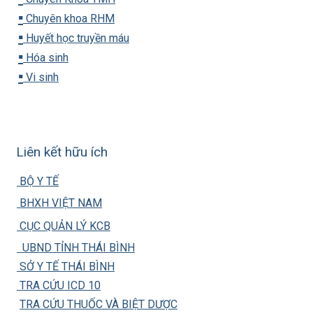
▪️
Chuyên khoa RHM
▪️
Huyết học truyền máu
▪️
Hóa sinh
▪️
Vi sinh
Liên kết hữu ích
BỘ Y TẾ
BHXH VIỆT NAM
CỤC QUẢN LÝ KCB
UBND TỈNH THÁI BÌNH
SỞ Y TẾ THÁI BÌNH
TRA CỨU ICD 10
TRA CỨU THUỐC VÀ BIỆT DƯỢC