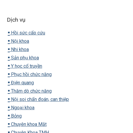
Dịch vụ
▪️
Hồi sức cấp cứu
▪️
Nội khoa
▪️
Nhi khoa
▪️
Sản phụ khoa
▪️
Y học cổ truyền
▪️
Phục hồi chức năng
▪️
Điện quang
▪️
Thăm dò chức năng
▪️
Nội soi chẩn đoán, can thiệp
▪️
Ngoại khoa
▪️
Bỏng
▪️
Chuyên khoa Mắt
▪️
Chuyên Khoa TMH