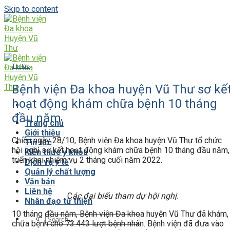
Skip to content
Tin tức
Bệnh viện Đa khoa huyện Vũ Thư sơ kế
hoạt động khám chữa bệnh 10 tháng
đầu năm
Trang chủ
Giới thiệu
Chiều ngày 28/10, Bệnh viện Đa khoa huyện Vũ Thư tổ chức
Tin tức
hội nghị sơ kết hoạt động khám chữa bệnh 10 tháng đầu năm,
Kiến thức y khoa
triển khai nhiệm vụ 2 tháng cuối năm 2022.
Dịch vụ y tế
Quản lý chất lượng
Văn bản
Liên hệ
C
ác đại biểu tham dự hội nghị.
Nhân đạo từ thiện
10 tháng đầu năm, Bệnh viện Đa khoa huyện Vũ Thư đã khám,
chữa bệnh cho 73.443 lượt bệnh nhân. Bệnh viện đã đưa vào