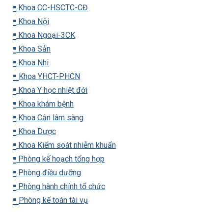
▪️
Khoa CC-HSCTC-CĐ
▪️
Khoa Nội
▪️
Khoa Ngoại-3CK
▪️
Khoa Sản
▪️
Khoa Nhi
▪️
Khoa YHCT-PHCN
▪️
Khoa Y học nhiệt đới
▪️
Khoa khám bệnh
▪️
Khoa Cận lâm sàng
▪️
Khoa Dược
▪️
Khoa Kiểm soát nhiễm khuẩn
▪️
Phòng kế hoạch tổng hợp
▪️
Phòng điều dưỡng
▪️
Phòng hành chính tổ chức
▪️
Phòng kế toán tài vụ