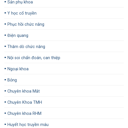
▪️
Sản phụ khoa
▪️
Y học cổ truyền
▪️
Phục hồi chức năng
▪️
Điện quang
▪️
Thăm dò chức năng
▪️
Nội soi chẩn đoán, can thiệp
▪️
Ngoại khoa
▪️
Bỏng
▪️
Chuyên khoa Mắt
▪️
Chuyên Khoa TMH
▪️
Chuyên khoa RHM
▪️
Huyết học truyền máu