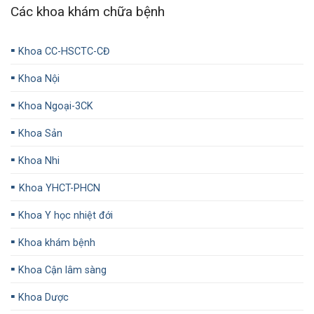
Các khoa khám chữa bệnh
▪️
Khoa CC-HSCTC-CĐ
▪️
Khoa Nội
▪️
Khoa Ngoại-3CK
▪️
Khoa Sản
▪️
Khoa Nhi
▪️
Khoa YHCT-PHCN
▪️
Khoa Y học nhiệt đới
▪️
Khoa khám bệnh
▪️
Khoa Cận lâm sàng
▪️
Khoa Dược