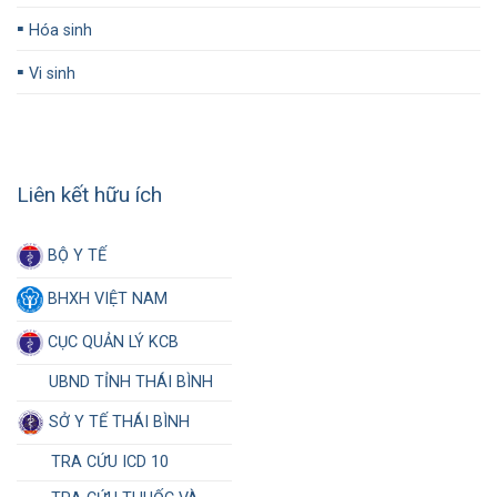
▪️
Hóa sinh
▪️
Vi sinh
Liên kết hữu ích
BỘ Y TẾ
BHXH VIỆT NAM
CỤC QUẢN LÝ KCB
UBND TỈNH THÁI BÌNH
SỞ Y TẾ THÁI BÌNH
TRA CỨU ICD 10