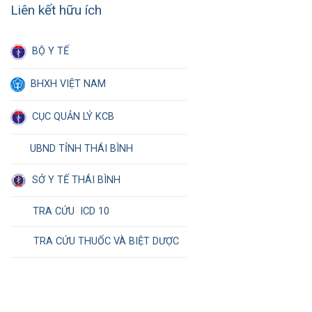
Liên kết hữu ích
BỘ Y TẾ
BHXH VIỆT NAM
CỤC QUẢN LÝ KCB
UBND TỈNH THÁI BÌNH
SỞ Y TẾ THÁI BÌNH
TRA CỨU ICD 10
TRA CỨU THUỐC VÀ BIỆT DƯỢC