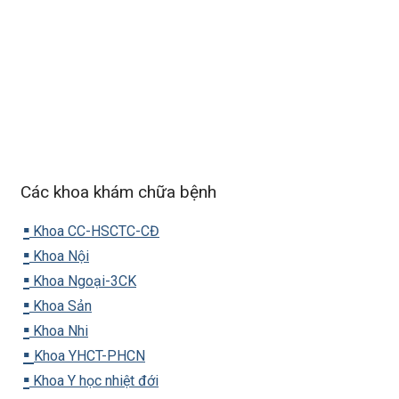
Các khoa khám chữa bệnh
▪️
Khoa CC-HSCTC-CĐ
▪️
Khoa Nội
▪️
Khoa Ngoại-3CK
▪️
Khoa Sản
▪️
Khoa Nhi
▪️
Khoa YHCT-PHCN
▪️
Khoa Y học nhiệt đới