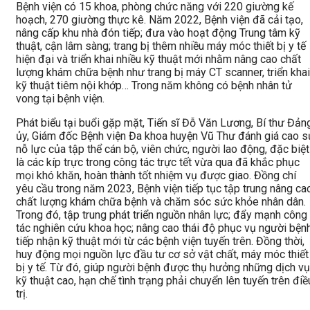
Bệnh viện có 15 khoa, phòng chức năng với 220 giường kế
hoạch, 270 giường thực kê. Năm 2022, Bệnh viện đã cải tạo,
nâng cấp khu nhà đón tiếp; đưa vào hoạt động Trung tâm kỹ
thuật, cận lâm sàng; trang bị thêm nhiều máy móc thiết bị y tế
hiện đại và triển khai nhiều kỹ thuật mới nhằm nâng cao chất
lượng khám chữa bệnh như trang bị máy CT scanner, triển khai
kỹ thuật tiêm nội khớp… Trong năm không có bệnh nhân tử
vong tại bệnh viện.
Phát biểu tại buổi gặp mặt, Tiến sĩ Đỗ Văn Lương, Bí thư Đản
ủy, Giám đốc Bệnh viện Đa khoa huyện Vũ Thư đánh giá cao s
nỗ lực của tập thể cán bộ, viên chức, người lao động, đặc biệt
là các kíp trực trong công tác trực tết vừa qua đã khắc phục
mọi khó khăn, hoàn thành tốt nhiệm vụ được giao. Đồng chí
yêu cầu trong năm 2023, Bệnh viện tiếp tục tập trung nâng ca
chất lượng khám chữa bệnh và chăm sóc sức khỏe nhân dân.
Trong đó, tập trung phát triển nguồn nhân lực; đẩy mạnh công
tác nghiên cứu khoa học; nâng cao thái độ phục vụ người bệnh
tiếp nhận kỹ thuật mới từ các bệnh viện tuyến trên. Đồng thời,
huy động mọi nguồn lực đầu tư cơ sở vật chất, máy móc thiết
bị y tế. Từ đó, giúp người bệnh được thụ hưởng những dịch vụ
kỹ thuật cao, hạn chế tình trạng phải chuyển lên tuyến trên điề
trị.