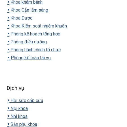
▪️
Khoa khám bệnh
▪️
Khoa Cận lâm sàng
▪️
Khoa Dược
▪️
Khoa Kiểm soát nhiễm khuẩn
▪️
Phòng kế hoạch tổng hợp
▪️
Phòng điều dưỡng
▪️
Phòng hành chính tổ chức
▪️
Phòng kế toán tài vụ
Dịch vụ
▪️
Hồi sức cấp cứu
▪️
Nội khoa
▪️
Nhi khoa
▪️
Sản phụ khoa