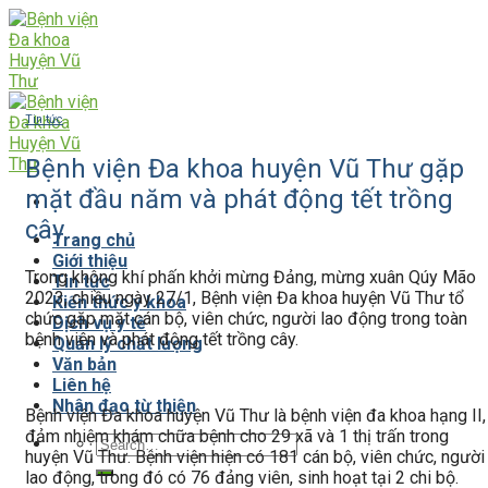
Skip
to
content
Tin tức
Bệnh viện Đa khoa huyện Vũ Thư gặp
mặt đầu năm và phát động tết trồng
cây
Trang chủ
Giới thiệu
Trong không khí phấn khởi mừng Đảng, mừng xuân Qúy Mão
Tin tức
2023, chiều ngày 27/1, Bệnh viện Đa khoa huyện Vũ Thư tổ
Kiến thức y khoa
chức gặp mặt cán bộ, viên chức, người lao động trong toàn
Dịch vụ y tế
bệnh viện và phát động tết trồng cây.
Quản lý chất lượng
Văn bản
Liên hệ
Nhân đạo từ thiện
Bệnh viện Đa khoa huyện Vũ Thư là bệnh viện đa khoa hạng II,
đảm nhiệm khám chữa bệnh cho 29 xã và 1 thị trấn trong
huyện Vũ Thư. Bệnh viện hiện có 181 cán bộ, viên chức, người
lao động, trong đó có 76 đảng viên, sinh hoạt tại 2 chi bộ.