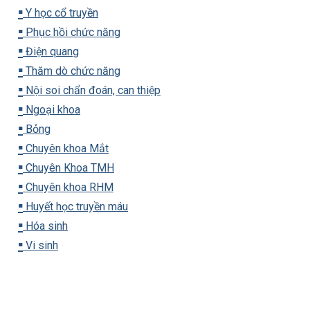
▪️
Y học cổ truyền
▪️
Phục hồi chức năng
▪️
Điện quang
▪️
Thăm dò chức năng
▪️
Nội soi chẩn đoán, can thiệp
▪️
Ngoại khoa
▪️
Bỏng
▪️
Chuyên khoa Mắt
▪️
Chuyên Khoa TMH
▪️
Chuyên khoa RHM
▪️
Huyết học truyền máu
▪️
Hóa sinh
▪️
Vi sinh