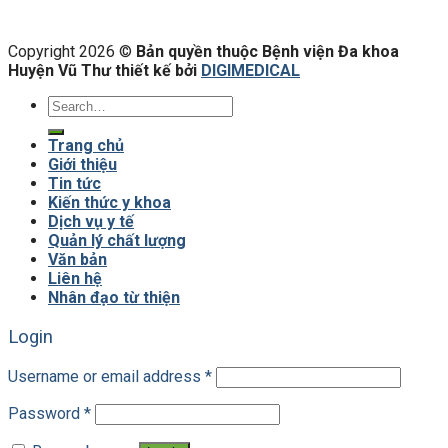
Copyright 2026 ©
Bản quyền thuộc Bệnh viện Đa khoa
Huyện Vũ Thư thiết kế bởi
DIGIMEDICAL
Trang chủ
Giới thiệu
Tin tức
Kiến thức y khoa
Dịch vụ y tế
Quản lý chất lượng
Văn bản
Liên hệ
Nhân đạo từ thiện
Login
Username or email address
*
Password
*