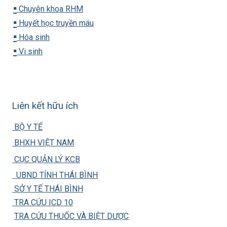
▪️
Chuyên khoa RHM
▪️
Huyết học truyền máu
▪️
Hóa sinh
▪️
Vi sinh
Liên kết hữu ích
BỘ Y TẾ
BHXH VIỆT NAM
CỤC QUẢN LÝ KCB
UBND TỈNH THÁI BÌNH
SỞ Y TẾ THÁI BÌNH
TRA CỨU ICD 10
TRA CỨU THUỐC VÀ BIỆT DƯỢC