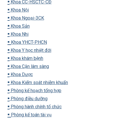
▪️
Khoa CC-HSCTC-CĐ
▪️
Khoa Nội
▪️
Khoa Ngoại-3CK
▪️
Khoa Sản
▪️
Khoa Nhi
▪️
Khoa YHCT-PHCN
▪️
Khoa Y học nhiệt đới
▪️
Khoa khám bệnh
▪️
Khoa Cận lâm sàng
▪️
Khoa Dược
▪️
Khoa Kiểm soát nhiễm khuẩn
▪️
Phòng kế hoạch tổng hợp
▪️
Phòng điều dưỡng
▪️
Phòng hành chính tổ chức
▪️
Phòng kế toán tài vụ