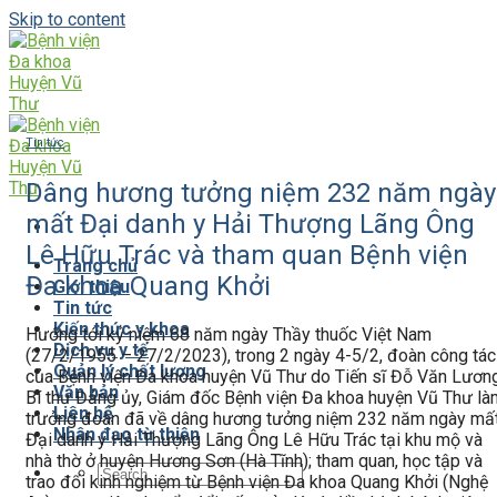
Skip to content
Tin tức
Dâng hương tưởng niệm 232 năm ngày
mất Đại danh y Hải Thượng Lãng Ông
Lê Hữu Trác và tham quan Bệnh viện
Trang chủ
Đa khoa Quang Khởi
Giới thiệu
Tin tức
Kiến thức y khoa
Hướng tới kỷ niệm 68 năm ngày Thầy thuốc Việt Nam
Dịch vụ y tế
(27/2/1955 – 27/2/2023), trong 2 ngày 4-5/2, đoàn công tác
Quản lý chất lượng
của Bệnh viện Đa khoa huyện Vũ Thư do Tiến sĩ Đỗ Văn Lương
Văn bản
Bí thư Đảng ủy, Giám đốc Bệnh viện Đa khoa huyện Vũ Thư là
Liên hệ
trưởng đoàn đã về dâng hương tưởng niệm 232 năm ngày mấ
Nhân đạo từ thiện
Đại danh y Hải Thượng Lãng Ông Lê Hữu Trác tại khu mộ và
nhà thờ ở huyện Hương Sơn (Hà Tĩnh); tham quan, học tập và
trao đổi kinh nghiệm từ Bệnh viện Đa khoa Quang Khởi (Nghệ