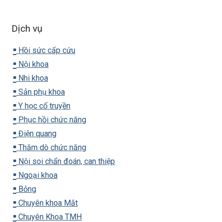
Dịch vụ
▪️
Hồi sức cấp cứu
▪️
Nội khoa
▪️
Nhi khoa
▪️
Sản phụ khoa
▪️
Y học cổ truyền
▪️
Phục hồi chức năng
▪️
Điện quang
▪️
Thăm dò chức năng
▪️
Nội soi chẩn đoán, can thiệp
▪️
Ngoại khoa
▪️
Bỏng
▪️
Chuyên khoa Mắt
▪️
Chuyên Khoa TMH