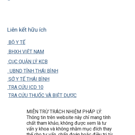
Liên kết hữu ích
BỘ Y TẾ
BHXH VIỆT NAM
CỤC QUẢN LÝ KCB
UBND TỈNH THÁI BÌNH
SỞ Y TẾ THÁI BÌNH
TRA CỨU ICD 10
TRA CỨU THUỐC VÀ BIỆT DƯỢC
MIỄN TRỪ TRÁCH NHIỆM PHÁP LÝ:
Thông tin trên website này chỉ mang tính
chất tham khảo; không được xem là tư
vấn y khoa và không nhằm mục đích thay
thế cho tư vấn, chẩn đoán hoặc điều trị từ