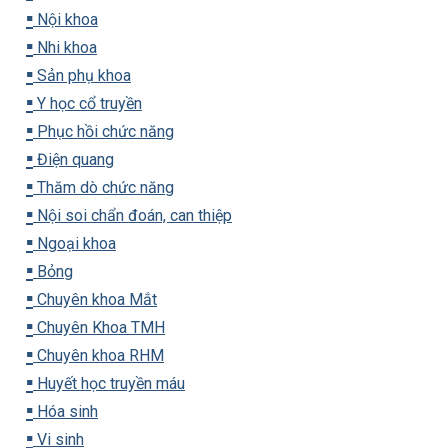
▪️
Nội khoa
▪️
Nhi khoa
▪️
Sản phụ khoa
▪️
Y học cổ truyền
▪️
Phục hồi chức năng
▪️
Điện quang
▪️
Thăm dò chức năng
▪️
Nội soi chẩn đoán, can thiệp
▪️
Ngoại khoa
▪️
Bỏng
▪️
Chuyên khoa Mắt
▪️
Chuyên Khoa TMH
▪️
Chuyên khoa RHM
▪️
Huyết học truyền máu
▪️
Hóa sinh
▪️
Vi sinh