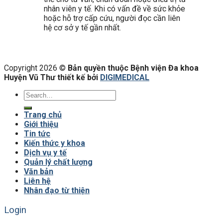
nhân viên y tế. Khi có vấn đề về sức khỏe
hoặc hỗ trợ cấp cứu, người đọc cần liên
hệ cơ sở y tế gần nhất.
Copyright 2026 ©
Bản quyền thuộc Bệnh viện Đa khoa
Huyện Vũ Thư thiết kế bởi
DIGIMEDICAL
Trang chủ
Giới thiệu
Tin tức
Kiến thức y khoa
Dịch vụ y tế
Quản lý chất lượng
Văn bản
Liên hệ
Nhân đạo từ thiện
Login