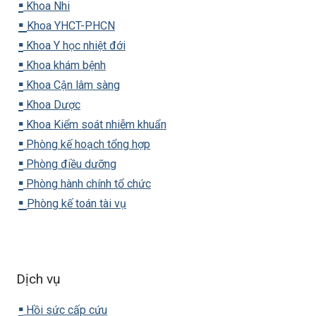
▪️
Khoa Nhi
▪️
Khoa YHCT-PHCN
▪️
Khoa Y học nhiệt đới
▪️
Khoa khám bệnh
▪️
Khoa Cận lâm sàng
▪️
Khoa Dược
▪️
Khoa Kiểm soát nhiễm khuẩn
▪️
Phòng kế hoạch tổng hợp
▪️
Phòng điều dưỡng
▪️
Phòng hành chính tổ chức
▪️
Phòng kế toán tài vụ
Dịch vụ
▪️
Hồi sức cấp cứu