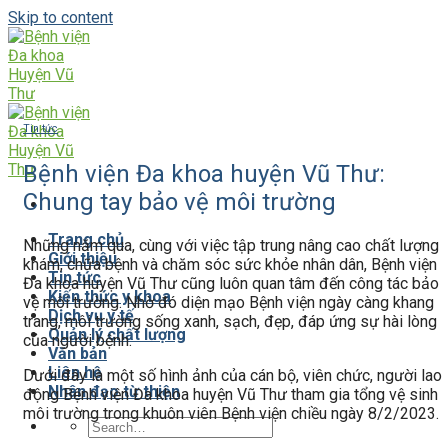
Skip to content
Tin tức
Bệnh viện Đa khoa huyện Vũ Thư:
Chung tay bảo vệ môi trường
Trang chủ
Những năm qua, cùng với việc tập trung nâng cao chất lượng
Giới thiệu
khám, chữa bệnh và chăm sóc sức khỏe nhân dân, Bệnh viện
Tin tức
Đa khoa huyện Vũ Thư cũng luôn quan tâm đến công tác bảo
Kiến thức y khoa
vệ môi trường. Nhờ đó diện mạo Bệnh viện ngày càng khang
Dịch vụ y tế
trang, môi trường sống xanh, sạch, đẹp, đáp ứng sự hài lòng
Quản lý chất lượng
của người bệnh.
Văn bản
Liên hệ
Dưới đây là một số hình ảnh của cán bộ, viên chức, người lao
Nhân đạo từ thiện
động Bệnh viện Đa khoa huyện Vũ Thư tham gia tổng vệ sinh
môi trường trong khuôn viên Bệnh viện chiều ngày 8/2/2023.