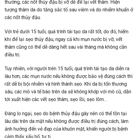
thường, các nốt thủy đậu bị vỡ dễ để lại vết thâm. Hiện
tượng thâm da do tăng sắc tố sau viêm và do nhiễm khuẩn ở
các nốt thủy đậu.
Với trẻ dưới 15 tuổi, quá trình tái tạo da rất tốt, do đó, hiếm
khi để lại sẹo thủy đậu, ngay cả khi mụn nước bị vỡ, vết
thâm cũng có thể dễ dàng hết sau vài tháng mà không cần
điều trị.
Tuy nhiên, với người trên 15 tuổi, quá trình tái tạo da diễn ra
lâu hơn, các mụn nước nếu không được bảo vệ đúng cách thì
rất dễ bị bội nhiễm và hình thành sẹo. Khi da bị tổn thương
sâu, các mô và tế bào trên da sẽ không khớp với mô cũ, dẫn
tới xuất hiện các vết sẹo thâm, sẹo lồi, sẹo lõm…
Đáng lo ngại, sẹo do bệnh thủy đậu gây nên có thể tồn tại
lâu dài trên da mặt nếu không được điều trị đúng cách, làm
ảnh hưởng đến vẻ đẹp của khuôn mặt, khiến người bị bệnh
cảm thấy xấu hổ, tự ti.