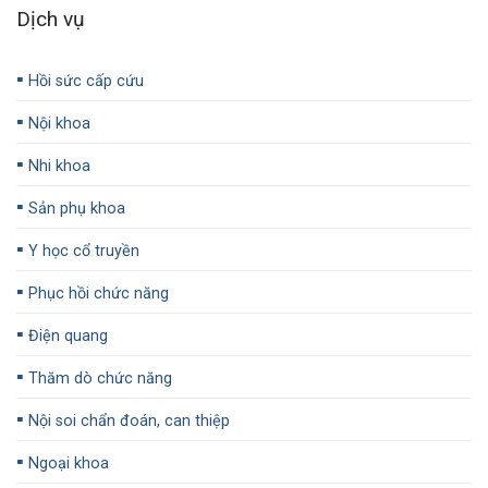
Dịch vụ
▪️
Hồi sức cấp cứu
▪️
Nội khoa
▪️
Nhi khoa
▪️
Sản phụ khoa
▪️
Y học cổ truyền
▪️
Phục hồi chức năng
▪️
Điện quang
▪️
Thăm dò chức năng
▪️
Nội soi chẩn đoán, can thiệp
▪️
Ngoại khoa