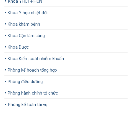
▪️
Khoa YHCT-PHCN
▪️
Khoa Y học nhiệt đới
▪️
Khoa khám bệnh
▪️
Khoa Cận lâm sàng
▪️
Khoa Dược
▪️
Khoa Kiểm soát nhiễm khuẩn
▪️
Phòng kế hoạch tổng hợp
▪️
Phòng điều dưỡng
▪️
Phòng hành chính tổ chức
▪️
Phòng kế toán tài vụ