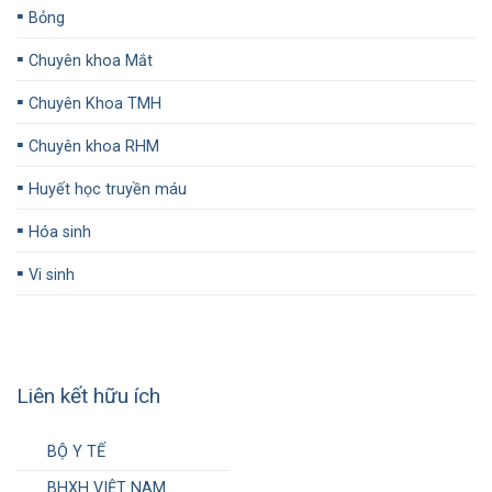
▪️
Bỏng
▪️
Chuyên khoa Mắt
▪️
Chuyên Khoa TMH
▪️
Chuyên khoa RHM
▪️
Huyết học truyền máu
▪️
Hóa sinh
▪️
Vi sinh
Liên kết hữu ích
BỘ Y TẾ
BHXH VIỆT NAM