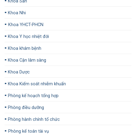
▪️
Khoa Sản
▪️
Khoa Nhi
▪️
Khoa YHCT-PHCN
▪️
Khoa Y học nhiệt đới
▪️
Khoa khám bệnh
▪️
Khoa Cận lâm sàng
▪️
Khoa Dược
▪️
Khoa Kiểm soát nhiễm khuẩn
▪️
Phòng kế hoạch tổng hợp
▪️
Phòng điều dưỡng
▪️
Phòng hành chính tổ chức
▪️
Phòng kế toán tài vụ