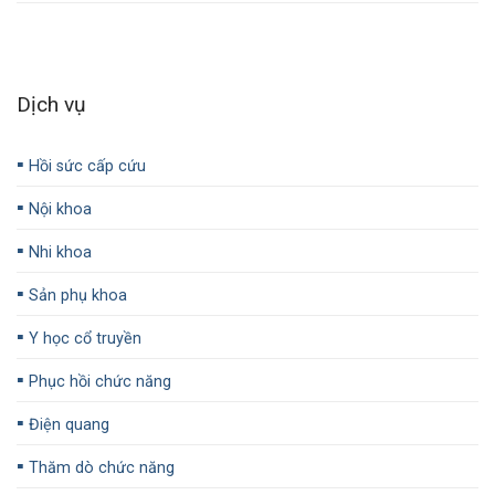
Dịch vụ
▪️
Hồi sức cấp cứu
▪️
Nội khoa
▪️
Nhi khoa
▪️
Sản phụ khoa
▪️
Y học cổ truyền
▪️
Phục hồi chức năng
▪️
Điện quang
▪️
Thăm dò chức năng