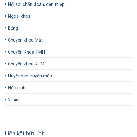
▪️
Nội soi chẩn đoán, can thiệp
▪️
Ngoại khoa
▪️
Bỏng
▪️
Chuyên khoa Mắt
▪️
Chuyên Khoa TMH
▪️
Chuyên khoa RHM
▪️
Huyết học truyền máu
▪️
Hóa sinh
▪️
Vi sinh
Liên kết hữu ích