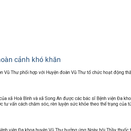
hoàn cảnh khó khăn
 Vũ Thư phối hợp với Huyện đoàn Vũ Thư tổ chức hoạt động thă
 của xã Hoà Bình và xã Song An được các bác sĩ Bệnh viện Đa kho
ợc tư vấn cách chăm sóc, rèn luyện sức khỏe theo thể trạng của từn
h viện Đa khoa huyện Vũ Thư hưởng ứng Ngày hội Thầy thuốc trẻ