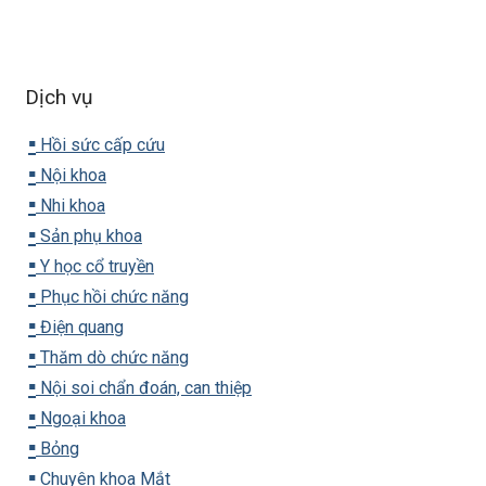
Dịch vụ
▪️
Hồi sức cấp cứu
▪️
Nội khoa
▪️
Nhi khoa
▪️
Sản phụ khoa
▪️
Y học cổ truyền
▪️
Phục hồi chức năng
▪️
Điện quang
▪️
Thăm dò chức năng
▪️
Nội soi chẩn đoán, can thiệp
▪️
Ngoại khoa
▪️
Bỏng
▪️
Chuyên khoa Mắt