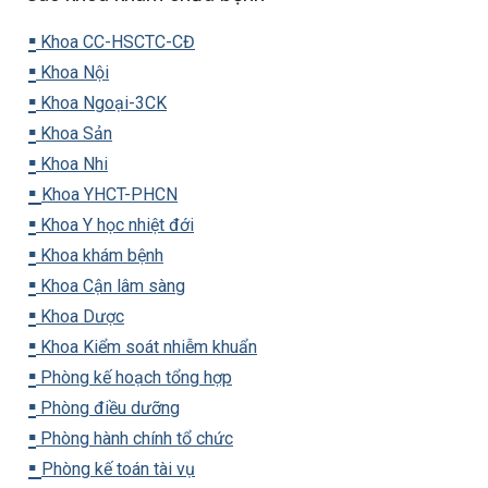
▪️
Khoa CC-HSCTC-CĐ
▪️
Khoa Nội
▪️
Khoa Ngoại-3CK
▪️
Khoa Sản
▪️
Khoa Nhi
▪️
Khoa YHCT-PHCN
▪️
Khoa Y học nhiệt đới
▪️
Khoa khám bệnh
▪️
Khoa Cận lâm sàng
▪️
Khoa Dược
▪️
Khoa Kiểm soát nhiễm khuẩn
▪️
Phòng kế hoạch tổng hợp
▪️
Phòng điều dưỡng
▪️
Phòng hành chính tổ chức
▪️
Phòng kế toán tài vụ