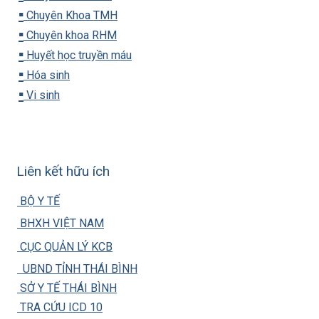
▪️
Chuyên Khoa TMH
▪️
Chuyên khoa RHM
▪️
Huyết học truyền máu
▪️
Hóa sinh
▪️
Vi sinh
Liên kết hữu ích
BỘ Y TẾ
BHXH VIỆT NAM
CỤC QUẢN LÝ KCB
UBND TỈNH THÁI BÌNH
SỞ Y TẾ THÁI BÌNH
TRA CỨU ICD 10