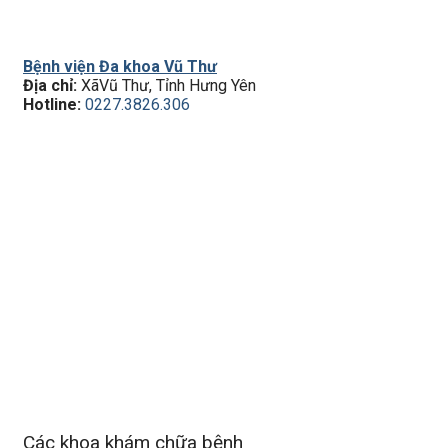
Bệnh viện Đa khoa Vũ Thư
Địa chỉ:
XãVũ Thư, Tỉnh Hưng Yên
Hotline:
0227.3826.306
Các khoa khám chữa bệnh