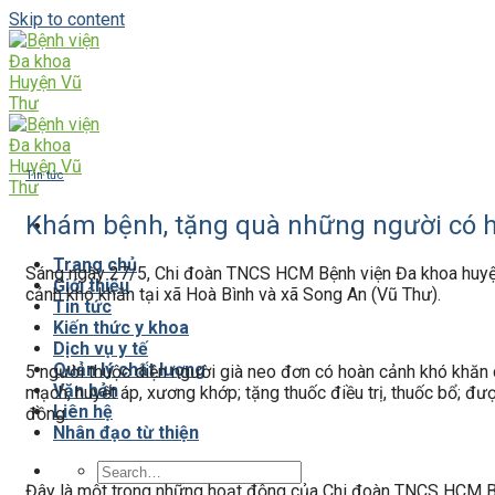
Skip to content
Tin tức
Khám bệnh, tặng quà những người có 
Trang chủ
Sáng ngày 27/5, Chi đoàn TNCS HCM Bệnh viện Đa khoa huyện
Giới thiệu
cảnh khó khăn tại xã Hoà Bình và xã Song An (Vũ Thư).
Tin tức
Kiến thức y khoa
Dịch vụ y tế
Quản lý chất lượng
5 người thuộc diện người già neo đơn có hoàn cảnh khó khăn
Văn bản
mạch, huyết áp, xương khớp; tặng thuốc điều trị, thuốc bổ; đư
Liên hệ
đồng.
Nhân đạo từ thiện
Đây là một trong những hoạt động của Chi đoàn TNCS HCM Bện