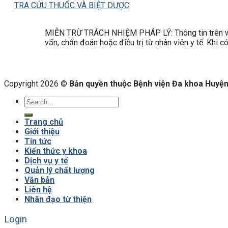
TRA CỨU THUỐC VÀ BIỆT DƯỢC
MIỄN TRỪ TRÁCH NHIỆM PHÁP LÝ: Thông tin trên web
vấn, chẩn đoán hoặc điều trị từ nhân viên y tế. Khi 
Copyright 2026 ©
Bản quyền thuộc Bệnh viện Đa khoa Huyện 
Trang chủ
Giới thiệu
Tin tức
Kiến thức y khoa
Dịch vụ y tế
Quản lý chất lượng
Văn bản
Liên hệ
Nhân đạo từ thiện
Login