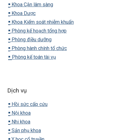
▪️
Khoa Cận lâm sàng
▪️
Khoa Dược
▪️
Khoa Kiểm soát nhiễm khuẩn
▪️
Phòng kế hoạch tổng hợp
▪️
Phòng điều dưỡng
▪️
Phòng hành chính tổ chức
▪️
Phòng kế toán tài vụ
Dịch vụ
▪️
Hồi sức cấp cứu
▪️
Nội khoa
▪️
Nhi khoa
▪️
Sản phụ khoa
▪️
Y học cổ truyền