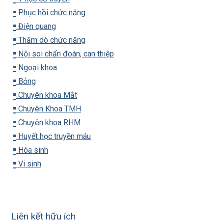
▪️
Phục hồi chức năng
▪️
Điện quang
▪️
Thăm dò chức năng
▪️
Nội soi chẩn đoán, can thiệp
▪️
Ngoại khoa
▪️
Bỏng
▪️
Chuyên khoa Mắt
▪️
Chuyên Khoa TMH
▪️
Chuyên khoa RHM
▪️
Huyết học truyền máu
▪️
Hóa sinh
▪️
Vi sinh
Liên kết hữu ích