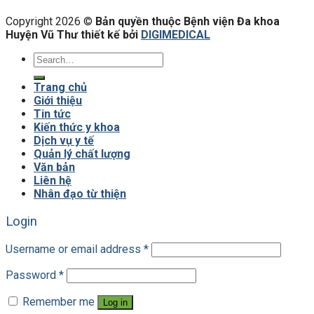
Copyright 2026 ©
Bản quyền thuộc Bệnh viện Đa khoa
Huyện Vũ Thư thiết kế bởi
DIGIMEDICAL
Trang chủ
Giới thiệu
Tin tức
Kiến thức y khoa
Dịch vụ y tế
Quản lý chất lượng
Văn bản
Liên hệ
Nhân đạo từ thiện
Login
Username or email address
*
Password
*
Remember me
Log in