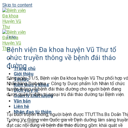
Skip to content
Tin tức
Bệnh viện Đa khoa huyện Vũ Thư tổ
chức truyền thông về bệnh đái tháo
đường
Trang chủ
Giới thiệu
Sáng ngày 31/5, Bệnh viện Đa khoa huyện Vũ Thư phối hợp vớ
Tin tức
Nhãn hàng Diabetna – Công ty Dược phẩm Ích Nhân tổ chức
Kiến thức y khoa
truyền thông về bệnh đái tháo đường cho người bệnh đang
Dịch vụ y tế
được quản lý điều trị ngoại trú đái tháo đường tại Bệnh viện.
Quản lý chất lượng
Văn bản
Liên hệ
Nhân đạo từ thiện
Tại buổi truyền thông, người bệnh được TTƯT.Ths.Bs Doãn Th
Tường Vy, Giảng viên Quốc gia về Dinh dưỡng lâm sàng truyề
đạt các nội dung về bệnh đái tháo đường gồm: khái quát về