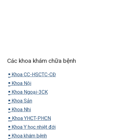
Các khoa khám chữa bệnh
▪️
Khoa CC-HSCTC-CĐ
▪️
Khoa Nội
▪️
Khoa Ngoại-3CK
▪️
Khoa Sản
▪️
Khoa Nhi
▪️
Khoa YHCT-PHCN
▪️
Khoa Y học nhiệt đới
▪️
Khoa khám bệnh