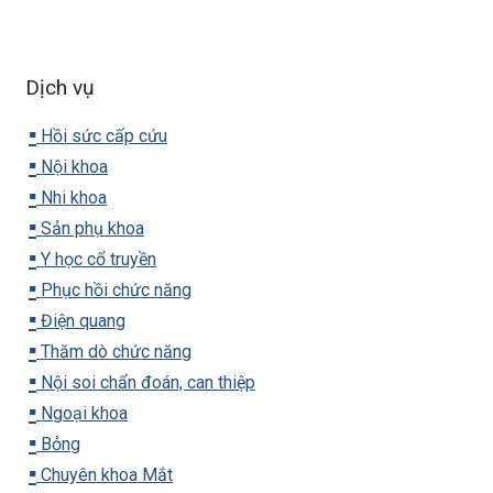
Dịch vụ
▪️
Hồi sức cấp cứu
▪️
Nội khoa
▪️
Nhi khoa
▪️
Sản phụ khoa
▪️
Y học cổ truyền
▪️
Phục hồi chức năng
▪️
Điện quang
▪️
Thăm dò chức năng
▪️
Nội soi chẩn đoán, can thiệp
▪️
Ngoại khoa
▪️
Bỏng
▪️
Chuyên khoa Mắt