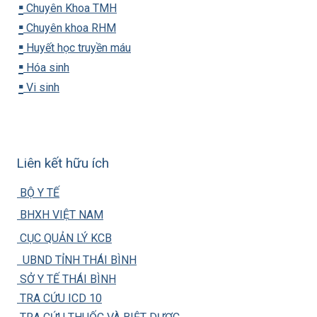
▪️
Chuyên Khoa TMH
▪️
Chuyên khoa RHM
▪️
Huyết học truyền máu
▪️
Hóa sinh
▪️
Vi sinh
Liên kết hữu ích
BỘ Y TẾ
BHXH VIỆT NAM
CỤC QUẢN LÝ KCB
UBND TỈNH THÁI BÌNH
SỞ Y TẾ THÁI BÌNH
TRA CỨU ICD 10