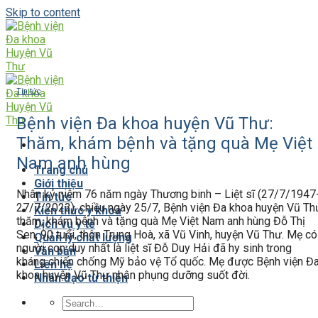
Skip to content
Tin tức
Bệnh viện Đa khoa huyện Vũ Thư:
Thăm, khám bệnh và tặng quà Mẹ Việt
Nam anh hùng
Trang chủ
Giới thiệu
Nhân kỷ niệm 76 năm ngày Thương binh – Liệt sĩ (27/7/1947
Tin tức
27/7/2023), chiều ngày 25/7, Bệnh viện Đa khoa huyện Vũ Th
Kiến thức y khoa
thăm, khám bệnh và tặng quà Mẹ Việt Nam anh hùng Đỗ Thị
Dịch vụ y tế
Sen, 90 tuổi, thôn Trung Hoà, xã Vũ Vinh, huyện Vũ Thư. Mẹ có
Quản lý chất lượng
người con duy nhất là liệt sĩ Đỗ Duy Hải đã hy sinh trong
Văn bản
kháng chiến chống Mỹ bảo vệ Tổ quốc. Mẹ được Bệnh viện Đ
Liên hệ
khoa huyện Vũ Thư nhận phụng dưỡng suốt đời.
Nhân đạo từ thiện