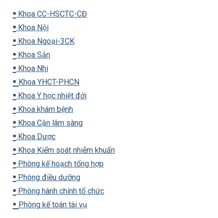
▪️
Khoa CC-HSCTC-CĐ
▪️
Khoa Nội
▪️
Khoa Ngoại-3CK
▪️
Khoa Sản
▪️
Khoa Nhi
▪️
Khoa YHCT-PHCN
▪️
Khoa Y học nhiệt đới
▪️
Khoa khám bệnh
▪️
Khoa Cận lâm sàng
▪️
Khoa Dược
▪️
Khoa Kiểm soát nhiễm khuẩn
▪️
Phòng kế hoạch tổng hợp
▪️
Phòng điều dưỡng
▪️
Phòng hành chính tổ chức
▪️
Phòng kế toán tài vụ