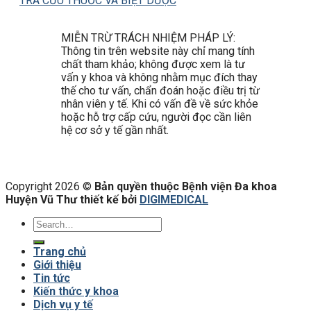
TRA CỨU THUỐC VÀ BIỆT DƯỢC
MIỄN TRỪ TRÁCH NHIỆM PHÁP LÝ:
Thông tin trên website này chỉ mang tính
chất tham khảo; không được xem là tư
vấn y khoa và không nhằm mục đích thay
thế cho tư vấn, chẩn đoán hoặc điều trị từ
nhân viên y tế. Khi có vấn đề về sức khỏe
hoặc hỗ trợ cấp cứu, người đọc cần liên
hệ cơ sở y tế gần nhất.
Copyright 2026 ©
Bản quyền thuộc Bệnh viện Đa khoa
Huyện Vũ Thư thiết kế bởi
DIGIMEDICAL
Trang chủ
Giới thiệu
Tin tức
Kiến thức y khoa
Dịch vụ y tế