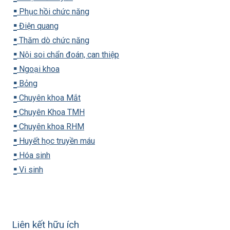
▪️
Phục hồi chức năng
▪️
Điện quang
▪️
Thăm dò chức năng
▪️
Nội soi chẩn đoán, can thiệp
▪️
Ngoại khoa
▪️
Bỏng
▪️
Chuyên khoa Mắt
▪️
Chuyên Khoa TMH
▪️
Chuyên khoa RHM
▪️
Huyết học truyền máu
▪️
Hóa sinh
▪️
Vi sinh
Liên kết hữu ích