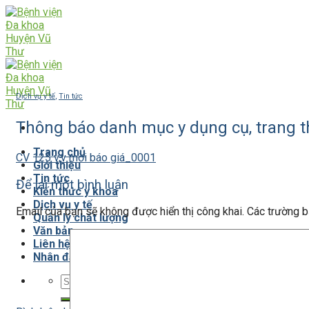
Skip
to
content
Dịch vụ y tế
,
Tin tức
Thông báo danh mục y dụng cụ, trang thi
Trang chủ
CV 125 v,v mời báo giá_0001
Giới thiệu
Tin tức
Để lại một bình luận
Kiến thức y khoa
Dịch vụ y tế
Email của bạn sẽ không được hiển thị công khai.
Các trường 
Quản lý chất lượng
Văn bản
Liên hệ
Nhân đạo từ thiện