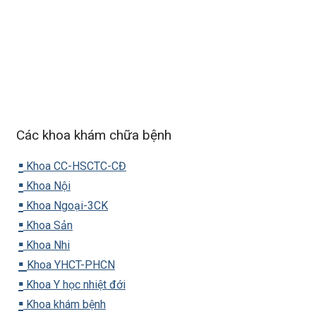
Các khoa khám chữa bệnh
▪️
Khoa CC-HSCTC-CĐ
▪️
Khoa Nội
▪️
Khoa Ngoại-3CK
▪️
Khoa Sản
▪️
Khoa Nhi
▪️
Khoa YHCT-PHCN
▪️
Khoa Y học nhiệt đới
▪️
Khoa khám bệnh