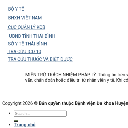
BỘ Y TẾ
BHXH VIỆT NAM
CỤC QUẢN LÝ KCB
UBND TỈNH THÁI BÌNH
SỞ Y TẾ THÁI BÌNH
TRA CỨU ICD 10
TRA CỨU THUỐC VÀ BIỆT DƯỢC
MIỄN TRỪ TRÁCH NHIỆM PHÁP LÝ: Thông tin trên web
vấn, chẩn đoán hoặc điều trị từ nhân viên y tế. Khi 
Copyright 2026 ©
Bản quyền thuộc Bệnh viện Đa khoa Huyện 
Trang chủ