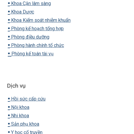
▪️
Khoa Cận lâm sàng
▪️
Khoa Dược
▪️
Khoa Kiểm soát nhiễm khuẩn
▪️
Phòng kế hoạch tổng hợp
▪️
Phòng điều dưỡng
▪️
Phòng hành chính tổ chức
▪️
Phòng kế toán tài vụ
Dịch vụ
▪️
Hồi sức cấp cứu
▪️
Nội khoa
▪️
Nhi khoa
▪️
Sản phụ khoa
▪️
Y học cổ truyền