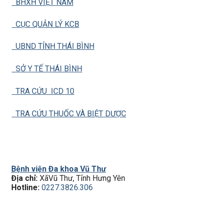
BHXH VIỆT NAM
CỤC QUẢN LÝ KCB
UBND TỈNH THÁI BÌNH
SỞ Y TẾ THÁI BÌNH
TRA CỨU ICD 10
TRA CỨU THUỐC VÀ BIỆT DƯỢC
Bệnh viện Đa khoa Vũ Thư
Địa chỉ:
XãVũ Thư, Tỉnh Hưng Yên
Hotline:
0227.3826.306