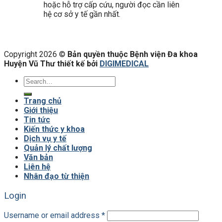
hoặc hỗ trợ cấp cứu, người đọc cần liên
hệ cơ sở y tế gần nhất.
Copyright 2026 ©
Bản quyền thuộc Bệnh viện Đa khoa
Huyện Vũ Thư thiết kế bởi
DIGIMEDICAL
Trang chủ
Giới thiệu
Tin tức
Kiến thức y khoa
Dịch vụ y tế
Quản lý chất lượng
Văn bản
Liên hệ
Nhân đạo từ thiện
Login
Username or email address
*