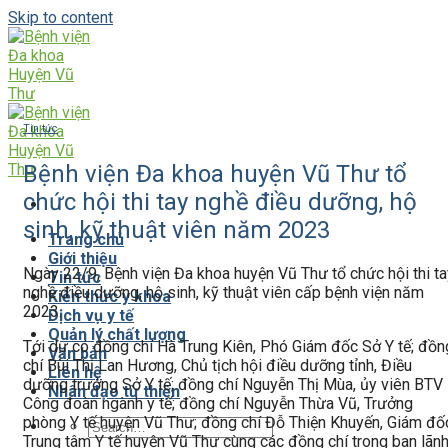
Skip to content
Tin tức
Bệnh viện Đa khoa huyện Vũ Thư tổ
chức hội thi tay nghề điều dưỡng, hộ
sinh, kỹ thuật viên năm 2023
Trang chủ
Giới thiệu
Ngày 22/9, Bệnh viện Đa khoa huyện Vũ Thư tổ chức hội thi ta
Tin tức
nghề điều dưỡng, hộ sinh, kỹ thuật viên cấp bệnh viện năm
Kiến thức y khoa
2023.
Dịch vụ y tế
Quản lý chất lượng
Tới dự có đồng chí Hà Trung Kiên, Phó Giám đốc Sở Y tế; đồn
Văn bản
chí Bùi Thị Lan Hương, Chủ tịch hội điều dưỡng tỉnh, Điều
Liên hệ
dưỡng trưởng Sở Y tế; đồng chí Nguyễn Thị Mùa, ủy viên BTV
Nhân đạo từ thiện
Công đoàn ngành y tế; đồng chí Nguyễn Thừa Vũ, Trưởng
phòng Y tế huyện Vũ Thư; đồng chí Đỗ Thiện Khuyến, Giám đố
Trung tâm Y tế huyện Vũ Thư cùng các đồng chí trong ban lãn