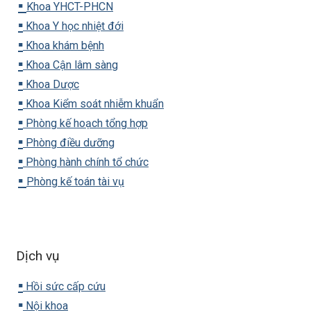
▪️
Khoa YHCT-PHCN
▪️
Khoa Y học nhiệt đới
▪️
Khoa khám bệnh
▪️
Khoa Cận lâm sàng
▪️
Khoa Dược
▪️
Khoa Kiểm soát nhiễm khuẩn
▪️
Phòng kế hoạch tổng hợp
▪️
Phòng điều dưỡng
▪️
Phòng hành chính tổ chức
▪️
Phòng kế toán tài vụ
Dịch vụ
▪️
Hồi sức cấp cứu
▪️
Nội khoa