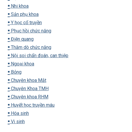
▪️
Nhi khoa
▪️
Sản phụ khoa
▪️
Y học cổ truyền
▪️
Phục hồi chức năng
▪️
Điện quang
▪️
Thăm dò chức năng
▪️
Nội soi chẩn đoán, can thiệp
▪️
Ngoại khoa
▪️
Bỏng
▪️
Chuyên khoa Mắt
▪️
Chuyên Khoa TMH
▪️
Chuyên khoa RHM
▪️
Huyết học truyền máu
▪️
Hóa sinh
▪️
Vi sinh