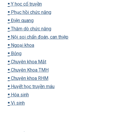
▪️
Y học cổ truyền
▪️
Phục hồi chức năng
▪️
Điện quang
▪️
Thăm dò chức năng
▪️
Nội soi chẩn đoán, can thiệp
▪️
Ngoại khoa
▪️
Bỏng
▪️
Chuyên khoa Mắt
▪️
Chuyên Khoa TMH
▪️
Chuyên khoa RHM
▪️
Huyết học truyền máu
▪️
Hóa sinh
▪️
Vi sinh