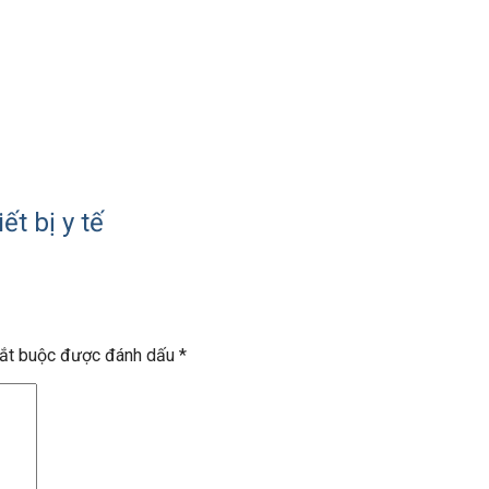
t bị y tế
bắt buộc được đánh dấu
*