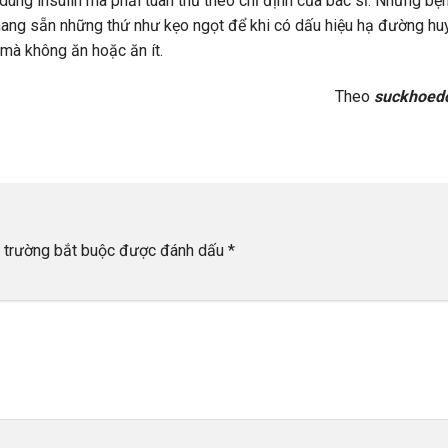
dùng insulin mà phải tuân thủ theo chỉ định của bác sĩ. Những bệ
 mang sẵn những thứ như kẹo ngọt để khi có dấu hiệu hạ đường hu
mà không ăn hoặc ăn ít.
Theo
suckhoed
 trường bắt buộc được đánh dấu
*