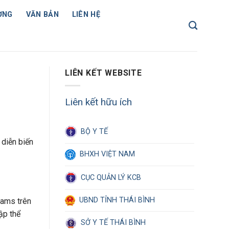
ỢNG
VĂN BẢN
LIÊN HỆ
LIÊN KẾT WEBSITE
Liên kết hữu ích
BỘ Y TẾ
 diễn biến
BHXH VIỆT NAM
CỤC QUẢN LÝ KCB
UBND TỈNH THÁI BÌNH
rams trên
ập thể
SỞ Y TẾ THÁI BÌNH