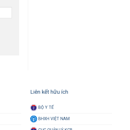
Liên kết hữu ích
BỘ Y TẾ
BHXH VIỆT NAM