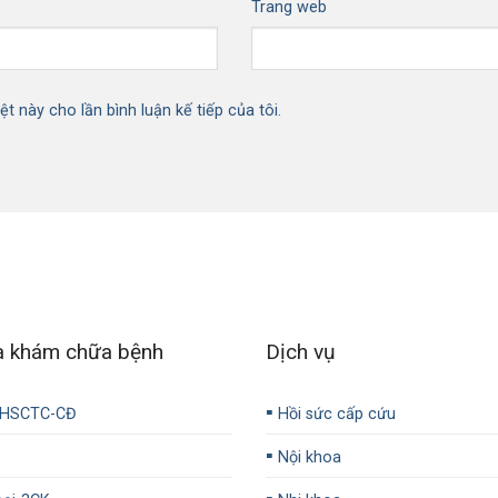
Trang web
ệt này cho lần bình luận kế tiếp của tôi.
a khám chữa bệnh
Dịch vụ
▪️
-HSCTC-CĐ
Hồi sức cấp cứu
▪️
Nội khoa