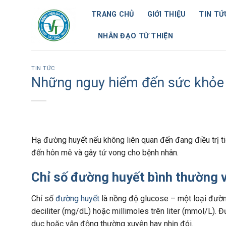
Skip
TRANG CHỦ
GIỚI THIỆU
TIN TỨ
to
content
NHÂN ĐẠO TỪ THIỆN
TIN TỨC
Những nguy hiểm đến sức khỏe 
Hạ đường huyết nếu không liên quan đến đang điều trị ti
đến hôn mê và gây tử vong cho bệnh nhân.
Chỉ số đường huyết bình thường 
Chỉ số
đường huyết
là nồng độ glucose – một loại đườn
deciliter (mg/dL) hoặc millimoles trên liter (mmol/L). 
dục hoặc vận động thường xuyên hay nhịn đói.