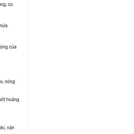
ộng, co
 nửa
hứng của
ào, nóng
 hốt hoảng
iác, vận