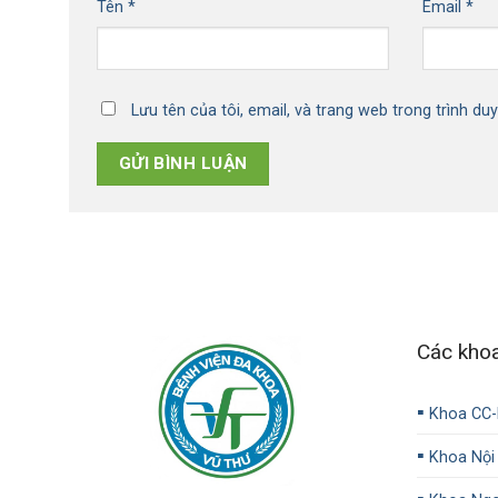
Tên
*
Email
*
Lưu tên của tôi, email, và trang web trong trình duy
Các kho
▪️
Khoa CC
▪️
Khoa Nội