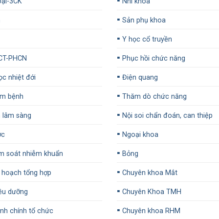
▪️
ại-3CK
Nhi khoa
▪️
n
Sản phụ khoa
▪️
Y học cổ truyền
▪️
CT-PHCN
Phục hồi chức năng
▪️
c nhiệt đới
Điện quang
▪️
m bệnh
Thăm dò chức năng
▪️
 lâm sàng
Nội soi chẩn đoán, can thiệp
▪️
ợc
Ngoại khoa
▪️
m soát nhiễm khuẩn
Bỏng
▪️
 hoạch tổng hợp
Chuyên khoa Mắt
▪️
ều dưỡng
Chuyên Khoa TMH
▪️
h chính tổ chức
Chuyên khoa RHM