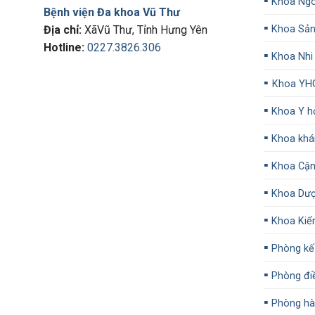
▪️
Khoa Ngo
Bệnh viện Đa khoa Vũ Thư
▪️
Địa chỉ:
XãVũ Thư, Tỉnh Hưng Yên
Khoa Sả
Hotline:
0227.3826.306
▪️
Khoa Nhi
▪️
Khoa YH
▪️
Khoa Y họ
▪️
Khoa khá
▪️
Khoa Cận
▪️
Khoa Dư
▪️
Khoa Kiể
▪️
Phòng kế
▪️
Phòng đi
▪️
Phòng hàn