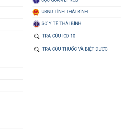
CỤC QUẢN LÝ KCB
UBND TỈNH THÁI BÌNH
SỞ Y TẾ THÁI BÌNH
TRA CỨU ICD 10
TRA CỨU THUỐC VÀ BIỆT DƯỢC