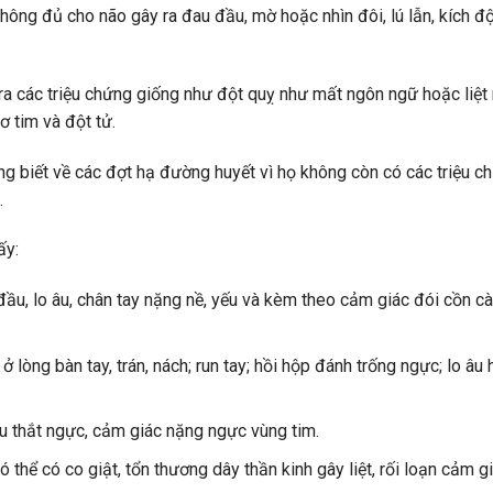
hông đủ cho não gây ra đau đầu, mờ hoặc nhìn đôi, lú lẫn, kích đ
ra các triệu chứng giống như đột quỵ như mất ngôn ngữ hoặc liệt
 tim và đột tử.
ng biết về các đợt hạ đường huyết vì họ không còn có các triệu c
.
ấy:
ầu, lo âu, chân tay nặng nề, yếu và kèm theo cảm giác đói cồn c
ở lòng bàn tay, trán, nách; run tay; hồi hộp đánh trống ngực; lo âu
au thắt ngực, cảm giác nặng ngực vùng tim.
ó thể có co giật, tổn thương dây thần kinh gây liệt, rối loạn cảm g