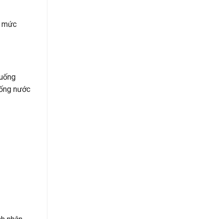
Ở mức
 uống
uống nước