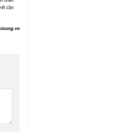
nh nhân
yết cần
oisong.vn