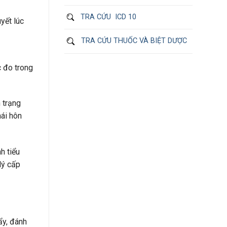
TRA CỨU ICD 10
yết lúc
TRA CỨU THUỐC VÀ BIỆT DƯỢC
 đo trong
 trạng
hái hôn
h tiểu
lý cấp
ẩy, đánh