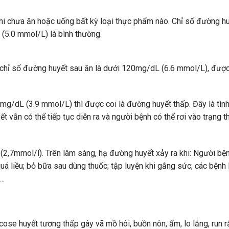
i chưa ăn hoặc uống bất kỳ loại thực phẩm nào. Chỉ số đường hu
(5.0 mmol/L) là bình thường.
hỉ số đường huyết sau ăn là dưới 120mg/dL (6.6 mmol/L), được
g/dL (3.9 mmol/L) thì được coi là đường huyết thấp. Đây là tình
vẫn có thể tiếp tục diễn ra và người bệnh có thể rơi vào trạng t
2,7mmol/l). Trên lâm sàng, hạ đường huyết xảy ra khi: Người bện
á liều; bỏ bữa sau dùng thuốc; tập luyện khi gắng sức; các bệnh 
i…
se huyết tương thấp gây vã mồ hôi, buồn nôn, ẩm, lo lắng, run r