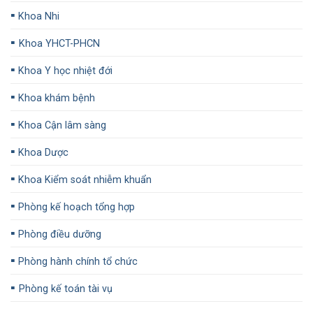
▪️
Khoa Nhi
▪️
Khoa YHCT-PHCN
▪️
Khoa Y học nhiệt đới
▪️
Khoa khám bệnh
▪️
Khoa Cận lâm sàng
▪️
Khoa Dược
▪️
Khoa Kiểm soát nhiễm khuẩn
▪️
Phòng kế hoạch tổng hợp
▪️
Phòng điều dưỡng
▪️
Phòng hành chính tổ chức
▪️
Phòng kế toán tài vụ