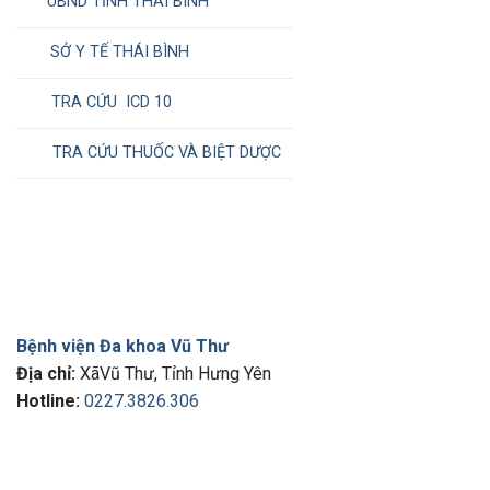
UBND TỈNH THÁI BÌNH
SỞ Y TẾ THÁI BÌNH
TRA CỨU ICD 10
TRA CỨU THUỐC VÀ BIỆT DƯỢC
Bệnh viện Đa khoa Vũ Thư
Địa chỉ:
XãVũ Thư, Tỉnh Hưng Yên
Hotline:
0227.3826.306