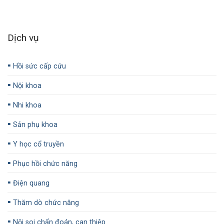
Dịch vụ
▪️
Hồi sức cấp cứu
▪️
Nội khoa
▪️
Nhi khoa
▪️
Sản phụ khoa
▪️
Y học cổ truyền
▪️
Phục hồi chức năng
▪️
Điện quang
▪️
Thăm dò chức năng
▪️
Nội soi chẩn đoán, can thiệp