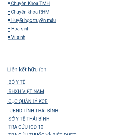
▪️
Chuyên Khoa TMH
▪️
Chuyên khoa RHM
▪️
Huyết học truyền máu
▪️
Hóa sinh
▪️
Vi sinh
Liên kết hữu ích
BỘ Y TẾ
BHXH VIỆT NAM
CỤC QUẢN LÝ KCB
UBND TỈNH THÁI BÌNH
SỞ Y TẾ THÁI BÌNH
TRA CỨU ICD 10