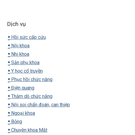
Dịch vụ
▪️
Hồi sức cấp cứu
▪️
Nội khoa
▪️
Nhi khoa
▪️
Sản phụ khoa
▪️
Y học cổ truyền
▪️
Phục hồi chức năng
▪️
Điện quang
▪️
Thăm dò chức năng
▪️
Nội soi chẩn đoán, can thiệp
▪️
Ngoại khoa
▪️
Bỏng
▪️
Chuyên khoa Mắt