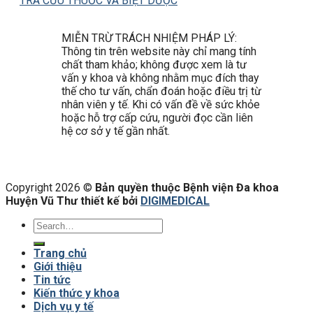
TRA CỨU THUỐC VÀ BIỆT DƯỢC
MIỄN TRỪ TRÁCH NHIỆM PHÁP LÝ:
Thông tin trên website này chỉ mang tính
chất tham khảo; không được xem là tư
vấn y khoa và không nhằm mục đích thay
thế cho tư vấn, chẩn đoán hoặc điều trị từ
nhân viên y tế. Khi có vấn đề về sức khỏe
hoặc hỗ trợ cấp cứu, người đọc cần liên
hệ cơ sở y tế gần nhất.
Copyright 2026 ©
Bản quyền thuộc Bệnh viện Đa khoa
Huyện Vũ Thư thiết kế bởi
DIGIMEDICAL
Trang chủ
Giới thiệu
Tin tức
Kiến thức y khoa
Dịch vụ y tế