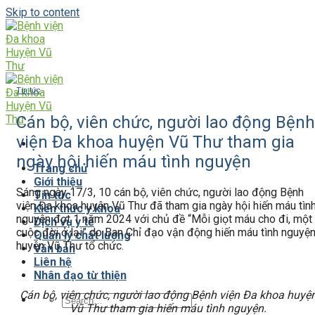
Skip to content
Tin tức
Cán bộ, viên chức, người lao động Bệnh
viện Đa khoa huyện Vũ Thư tham gia
ngày hội hiến máu tình nguyện
Trang chủ
Giới thiệu
Sáng ngày 17/3, 10 cán bộ, viên chức, người lao động Bệnh
Tin tức
viện Đa khoa huyện Vũ Thư đã tham gia ngày hội hiến máu tìn
Kiến thức y khoa
nguyện đợt 1 năm 2024 với chủ đề “Mỗi giọt máu cho đi, một
Dịch vụ y tế
cuộc đời ở lại” do Ban Chỉ đạo vận động hiến máu tình nguyệ
Quản lý chất lượng
huyện Vũ Thư tổ chức.
Văn bản
Liên hệ
Nhân đạo từ thiện
Cán bộ, viên chức, người lao động Bệnh viện Đa khoa huyệ
Vũ Thư tham gia hiến máu tình nguyện.