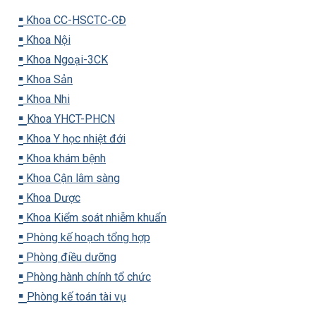
▪️
Khoa CC-HSCTC-CĐ
▪️
Khoa Nội
▪️
Khoa Ngoại-3CK
▪️
Khoa Sản
▪️
Khoa Nhi
▪️
Khoa YHCT-PHCN
▪️
Khoa Y học nhiệt đới
▪️
Khoa khám bệnh
▪️
Khoa Cận lâm sàng
▪️
Khoa Dược
▪️
Khoa Kiểm soát nhiễm khuẩn
▪️
Phòng kế hoạch tổng hợp
▪️
Phòng điều dưỡng
▪️
Phòng hành chính tổ chức
▪️
Phòng kế toán tài vụ