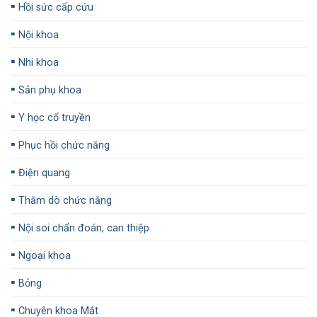
▪️
Hồi sức cấp cứu
▪️
Nội khoa
▪️
Nhi khoa
▪️
Sản phụ khoa
▪️
Y học cổ truyền
▪️
Phục hồi chức năng
▪️
Điện quang
▪️
Thăm dò chức năng
▪️
Nội soi chẩn đoán, can thiệp
▪️
Ngoại khoa
▪️
Bỏng
▪️
Chuyên khoa Mắt