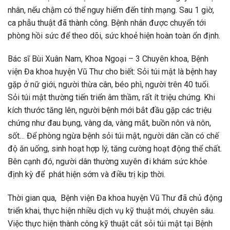
nhân, nếu chậm có thể nguy hiểm đến tính mạng. Sau 1 giờ,
ca phẫu thuật đã thành công. Bệnh nhân được chuyển tới
phòng hồi sức để theo dõi, sức khoẻ hiện hoàn toàn ổn định.
Bác sĩ Bùi Xuân Nam, Khoa Ngoại – 3 Chuyên khoa, Bệnh
viện Đa khoa huyện Vũ Thư cho biết: Sỏi túi mật là bệnh hay
gặp ở nữ giới, người thừa cân, béo phì, người trên 40 tuổi.
Sỏi túi mật thường tiến triển âm thầm, rất ít triệu chứng. Khi
kích thước tăng lên, người bệnh mới bắt đầu gặp các triệu
chứng như đau bụng, vàng da, vàng mắt, buồn nôn và nôn,
sốt… Để phòng ngừa bệnh sỏi túi mật, người dân cần có chế
độ ăn uống, sinh hoạt hợp lý, tăng cường hoạt động thể chất.
Bên cạnh đó, người dân thường xuyên đi khám sức khỏe
định kỳ để phát hiện sớm và điều trị kịp thời.
Thời gian qua, Bệnh viện Đa khoa huyện Vũ Thư đã chủ động
triển khai, thực hiện nhiều dịch vụ kỹ thuật mới, chuyên sâu.
Việc thực hiện thành công kỹ thuật cắt sỏi túi mật tại Bệnh