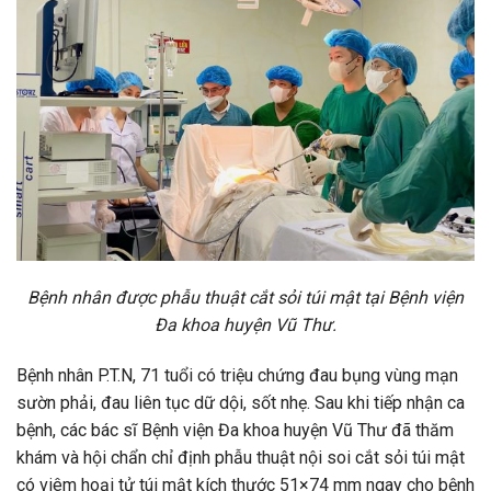
Bệnh nhân được phẫu thuật cắt sỏi túi mật tại Bệnh viện
Đa khoa huyện Vũ Thư.
Bệnh nhân P.T.N, 71 tuổi có triệu chứng đau bụng vùng mạn
sườn phải, đau liên tục dữ dội, sốt nhẹ. Sau khi tiếp nhận ca
bệnh, các bác sĩ Bệnh viện Đa khoa huyện Vũ Thư đã thăm
khám và hội chẩn chỉ định phẫu thuật nội soi cắt sỏi túi mật
có viêm hoại tử túi mật kích thước 51×74 mm ngay cho bệnh