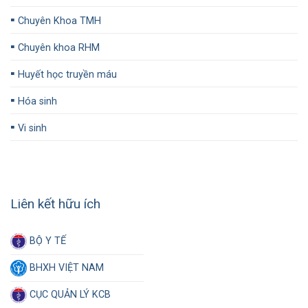
▪️
Chuyên Khoa TMH
▪️
Chuyên khoa RHM
▪️
Huyết học truyền máu
▪️
Hóa sinh
▪️
Vi sinh
Liên kết hữu ích
BỘ Y TẾ
BHXH VIỆT NAM
CỤC QUẢN LÝ KCB