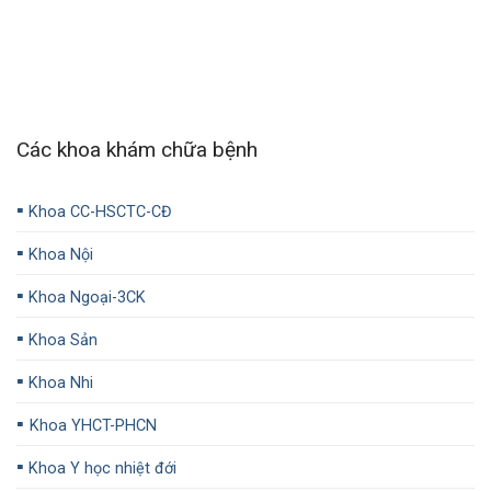
Các khoa khám chữa bệnh
▪️
Khoa CC-HSCTC-CĐ
▪️
Khoa Nội
▪️
Khoa Ngoại-3CK
▪️
Khoa Sản
▪️
Khoa Nhi
▪️
Khoa YHCT-PHCN
▪️
Khoa Y học nhiệt đới