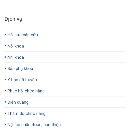
Dịch vụ
▪️
Hồi sức cấp cứu
▪️
Nội khoa
▪️
Nhi khoa
▪️
Sản phụ khoa
▪️
Y học cổ truyền
▪️
Phục hồi chức năng
▪️
Điện quang
▪️
Thăm dò chức năng
▪️
Nội soi chẩn đoán, can thiệp