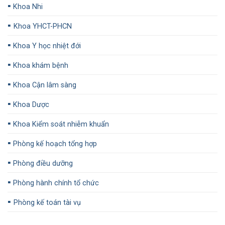
▪️
Khoa Nhi
▪️
Khoa YHCT-PHCN
▪️
Khoa Y học nhiệt đới
▪️
Khoa khám bệnh
▪️
Khoa Cận lâm sàng
▪️
Khoa Dược
▪️
Khoa Kiểm soát nhiễm khuẩn
▪️
Phòng kế hoạch tổng hợp
▪️
Phòng điều dưỡng
▪️
Phòng hành chính tổ chức
▪️
Phòng kế toán tài vụ