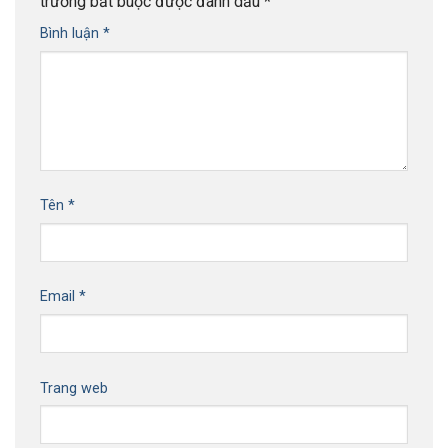
trường bắt buộc được đánh dấu
*
Bình luận
*
Tên
*
Email
*
Trang web