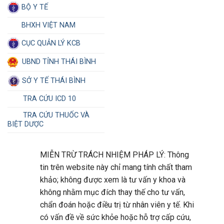
BỘ Y TẾ
BHXH VIỆT NAM
CỤC QUẢN LÝ KCB
UBND TỈNH THÁI BÌNH
SỞ Y TẾ THÁI BÌNH
TRA CỨU ICD 10
TRA CỨU THUỐC VÀ
BIỆT DƯỢC
MIỄN TRỪ TRÁCH NHIỆM PHÁP LÝ: Thông
tin trên website này chỉ mang tính chất tham
khảo; không được xem là tư vấn y khoa và
không nhằm mục đích thay thế cho tư vấn,
chẩn đoán hoặc điều trị từ nhân viên y tế. Khi
có vấn đề về sức khỏe hoặc hỗ trợ cấp cứu,