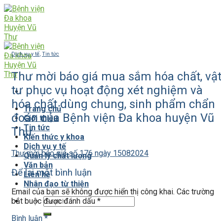
Skip
to
content
Dịch vụ y tế
,
Tin tức
Thư mời báo giá mua sắm hóa chất, vậ
tư phục vụ hoạt động xét nghiệm và
hóa chất dùng chung, sinh phẩm chẩn
Trang chủ
đoán của Bệnh viện Đa khoa huyện Vũ
Giới thiệu
Tin tức
Thư
Kiến thức y khoa
Dịch vụ y tế
Thư mời báo giá số 176 ngày 15082024
Quản lý chất lượng
Văn bản
Để lại một bình luận
Liên hệ
Nhân đạo từ thiện
Email của bạn sẽ không được hiển thị công khai.
Các trường
bắt buộc được đánh dấu
*
Bình luận
*