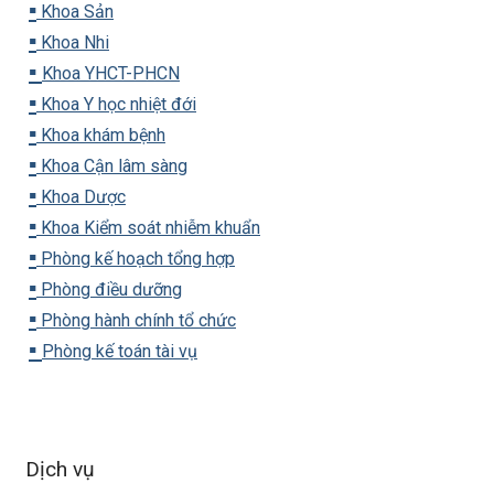
▪️
Khoa Sản
▪️
Khoa Nhi
▪️
Khoa YHCT-PHCN
▪️
Khoa Y học nhiệt đới
▪️
Khoa khám bệnh
▪️
Khoa Cận lâm sàng
▪️
Khoa Dược
▪️
Khoa Kiểm soát nhiễm khuẩn
▪️
Phòng kế hoạch tổng hợp
▪️
Phòng điều dưỡng
▪️
Phòng hành chính tổ chức
▪️
Phòng kế toán tài vụ
Dịch vụ