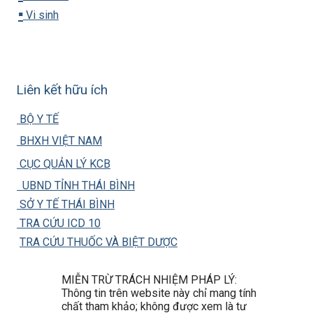
▪️
Vi sinh
Liên kết hữu ích
BỘ Y TẾ
BHXH VIỆT NAM
CỤC QUẢN LÝ KCB
UBND TỈNH THÁI BÌNH
SỞ Y TẾ THÁI BÌNH
TRA CỨU ICD 10
TRA CỨU THUỐC VÀ BIỆT DƯỢC
MIỄN TRỪ TRÁCH NHIỆM PHÁP LÝ:
Thông tin trên website này chỉ mang tính
chất tham khảo; không được xem là tư