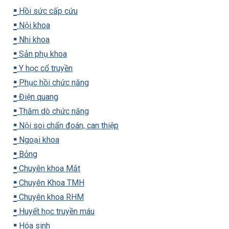
▪️
Hồi sức cấp cứu
▪️
Nội khoa
▪️
Nhi khoa
▪️
Sản phụ khoa
▪️
Y học cổ truyền
▪️
Phục hồi chức năng
▪️
Điện quang
▪️
Thăm dò chức năng
▪️
Nội soi chẩn đoán, can thiệp
▪️
Ngoại khoa
▪️
Bỏng
▪️
Chuyên khoa Mắt
▪️
Chuyên Khoa TMH
▪️
Chuyên khoa RHM
▪️
Huyết học truyền máu
▪️
Hóa sinh