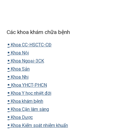
Các khoa khám chữa bệnh
▪️
Khoa CC-HSCTC-CĐ
▪️
Khoa Nội
▪️
Khoa Ngoại-3CK
▪️
Khoa Sản
▪️
Khoa Nhi
▪️
Khoa YHCT-PHCN
▪️
Khoa Y học nhiệt đới
▪️
Khoa khám bệnh
▪️
Khoa Cận lâm sàng
▪️
Khoa Dược
▪️
Khoa Kiểm soát nhiễm khuẩn