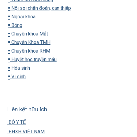
▪️
Nội soi chẩn đoán, can thiệp
▪️
Ngoại khoa
▪️
Bỏng
▪️
Chuyên khoa Mắt
▪️
Chuyên Khoa TMH
▪️
Chuyên khoa RHM
▪️
Huyết học truyền máu
▪️
Hóa sinh
▪️
Vi sinh
Liên kết hữu ích
BỘ Y TẾ
BHXH VIỆT NAM