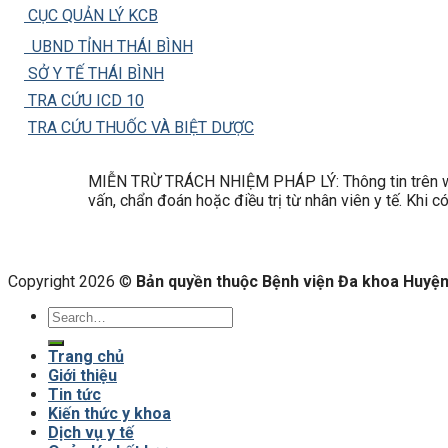
CỤC QUẢN LÝ KCB
UBND TỈNH THÁI BÌNH
SỞ Y TẾ THÁI BÌNH
TRA CỨU ICD 10
TRA CỨU THUỐC VÀ BIỆT DƯỢC
MIỄN TRỪ TRÁCH NHIỆM PHÁP LÝ: Thông tin trên web
vấn, chẩn đoán hoặc điều trị từ nhân viên y tế. Khi 
Copyright 2026 ©
Bản quyền thuộc Bệnh viện Đa khoa Huyện 
Trang chủ
Giới thiệu
Tin tức
Kiến thức y khoa
Dịch vụ y tế