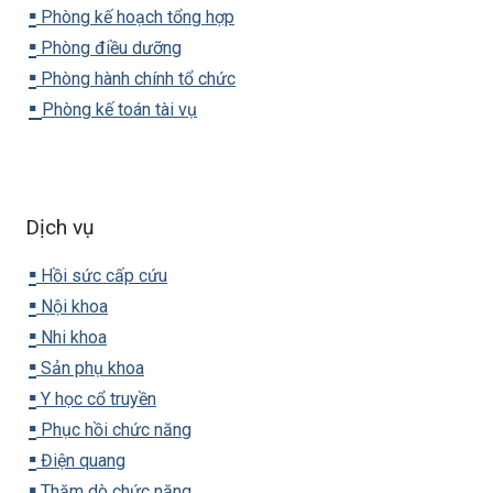
▪️
Phòng kế hoạch tổng hợp
▪️
Phòng điều dưỡng
▪️
Phòng hành chính tổ chức
▪️
Phòng kế toán tài vụ
Dịch vụ
▪️
Hồi sức cấp cứu
▪️
Nội khoa
▪️
Nhi khoa
▪️
Sản phụ khoa
▪️
Y học cổ truyền
▪️
Phục hồi chức năng
▪️
Điện quang
▪️
Thăm dò chức năng