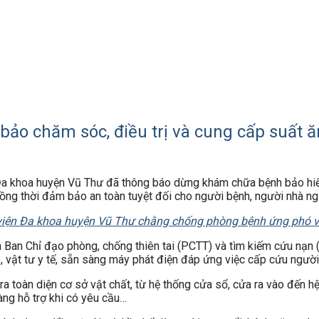
ảo chăm sóc, điều trị và cung cấp suất ă
 Đa khoa huyện Vũ Thư đã thông báo dừng khám chữa bệnh bảo hiểm
ồng thời đảm bảo an toàn tuyệt đối cho người bệnh, người nhà ngư
iện Đa khoa huyện Vũ Thư chằng chống phòng bệnh ứng phó vớ
 Ban Chỉ đạo phòng, chống thiên tai (PCTT) và tìm kiếm cứu nạn (
bị, vật tư y tế, sẵn sàng máy phát điện đáp ứng việc cấp cứu người
ra toàn diện cơ sở vật chất, từ hệ thống cửa sổ, cửa ra vào đến h
sàng hỗ trợ khi có yêu cầu…