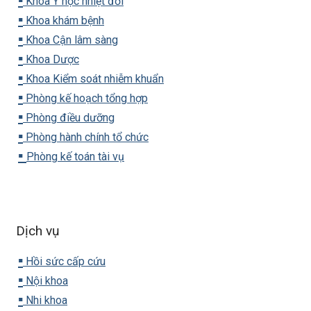
▪️
Khoa Y học nhiệt đới
▪️
Khoa khám bệnh
▪️
Khoa Cận lâm sàng
▪️
Khoa Dược
▪️
Khoa Kiểm soát nhiễm khuẩn
▪️
Phòng kế hoạch tổng hợp
▪️
Phòng điều dưỡng
▪️
Phòng hành chính tổ chức
▪️
Phòng kế toán tài vụ
Dịch vụ
▪️
Hồi sức cấp cứu
▪️
Nội khoa
▪️
Nhi khoa