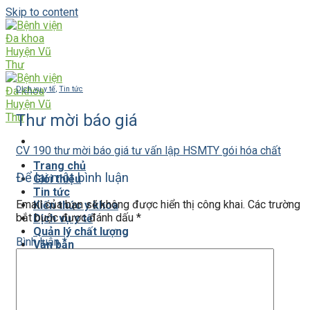
Skip to content
Dịch vụ y tế
,
Tin tức
Thư mời báo giá
CV 190 thư mời báo giá tư vấn lập HSMTY gói hóa chất
Trang chủ
Để lại một bình luận
Giới thiệu
Tin tức
Email của bạn sẽ không được hiển thị công khai.
Các trường
Kiến thức y khoa
bắt buộc được đánh dấu
*
Dịch vụ y tế
Quản lý chất lượng
Bình luận
*
Văn bản
Liên hệ
Nhân đạo từ thiện