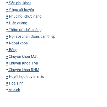
▪️
Sản phụ khoa
▪️
Y học cổ truyền
▪️
Phục hồi chức năng
▪️
Điện quang
▪️
Thăm dò chức năng
▪️
Nội soi chẩn đoán, can thiệp
▪️
Ngoại khoa
▪️
Bỏng
▪️
Chuyên khoa Mắt
▪️
Chuyên Khoa TMH
▪️
Chuyên khoa RHM
▪️
Huyết học truyền máu
▪️
Hóa sinh
▪️
Vi sinh