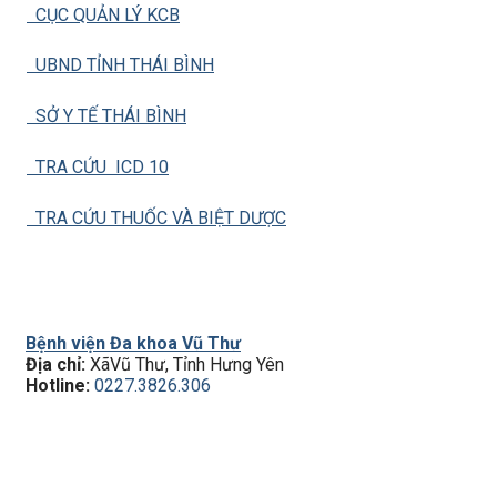
CỤC QUẢN LÝ KCB
UBND TỈNH THÁI BÌNH
SỞ Y TẾ THÁI BÌNH
TRA CỨU ICD 10
TRA CỨU THUỐC VÀ BIỆT DƯỢC
Bệnh viện Đa khoa Vũ Thư
Địa chỉ:
XãVũ Thư, Tỉnh Hưng Yên
Hotline:
0227.3826.306