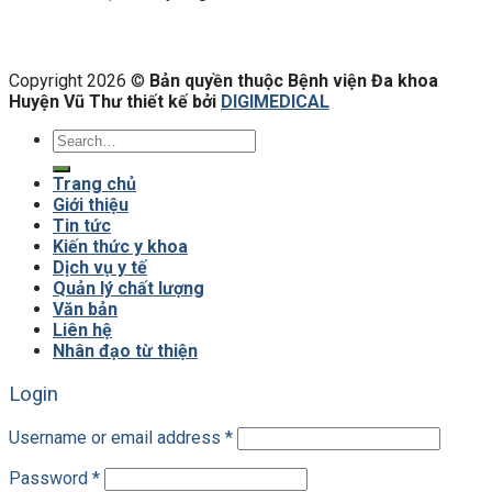
Copyright 2026 ©
Bản quyền thuộc Bệnh viện Đa khoa
Huyện Vũ Thư thiết kế bởi
DIGIMEDICAL
Trang chủ
Giới thiệu
Tin tức
Kiến thức y khoa
Dịch vụ y tế
Quản lý chất lượng
Văn bản
Liên hệ
Nhân đạo từ thiện
Login
Username or email address
*
Password
*