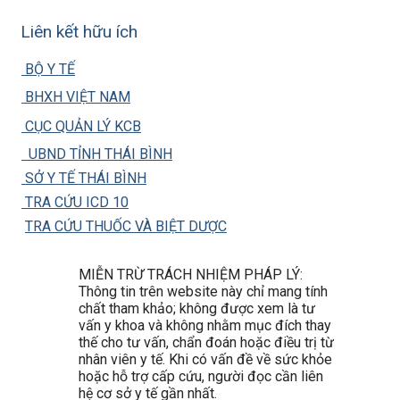
Liên kết hữu ích
BỘ Y TẾ
BHXH VIỆT NAM
CỤC QUẢN LÝ KCB
UBND TỈNH THÁI BÌNH
SỞ Y TẾ THÁI BÌNH
TRA CỨU ICD 10
TRA CỨU THUỐC VÀ BIỆT DƯỢC
MIỄN TRỪ TRÁCH NHIỆM PHÁP LÝ:
Thông tin trên website này chỉ mang tính
chất tham khảo; không được xem là tư
vấn y khoa và không nhằm mục đích thay
thế cho tư vấn, chẩn đoán hoặc điều trị từ
nhân viên y tế. Khi có vấn đề về sức khỏe
hoặc hỗ trợ cấp cứu, người đọc cần liên
hệ cơ sở y tế gần nhất.