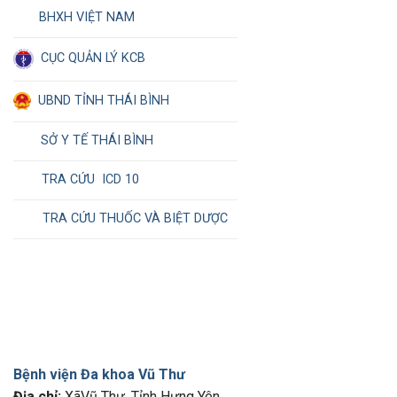
BHXH VIỆT NAM
CỤC QUẢN LÝ KCB
UBND TỈNH THÁI BÌNH
SỞ Y TẾ THÁI BÌNH
TRA CỨU ICD 10
TRA CỨU THUỐC VÀ BIỆT DƯỢC
Bệnh viện Đa khoa Vũ Thư
Địa chỉ:
XãVũ Thư, Tỉnh Hưng Yên