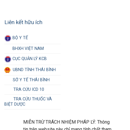
Liên kết hữu ích
BỘ Y TẾ
BHXH VIỆT NAM
CỤC QUẢN LÝ KCB
UBND TỈNH THÁI BÌNH
SỞ Y TẾ THÁI BÌNH
TRA CỨU ICD 10
TRA CỨU THUỐC VÀ
BIỆT DƯỢC
MIỄN TRỪ TRÁCH NHIỆM PHÁP LÝ: Thông
tin trên website này chỉ mang tính chất tham