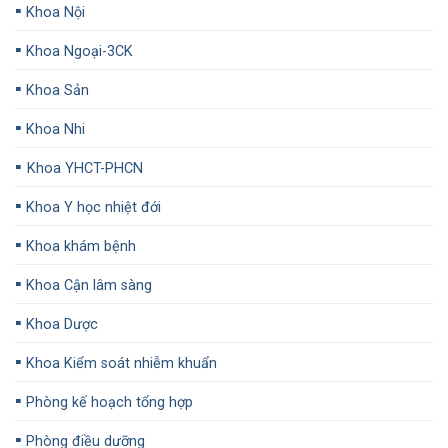
▪️
Khoa Nội
▪️
Khoa Ngoại-3CK
▪️
Khoa Sản
▪️
Khoa Nhi
▪️
Khoa YHCT-PHCN
▪️
Khoa Y học nhiệt đới
▪️
Khoa khám bệnh
▪️
Khoa Cận lâm sàng
▪️
Khoa Dược
▪️
Khoa Kiểm soát nhiễm khuẩn
▪️
Phòng kế hoạch tổng hợp
▪️
Phòng điều dưỡng