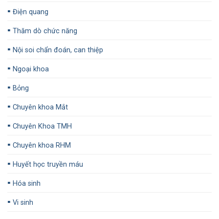
▪️
Điện quang
▪️
Thăm dò chức năng
▪️
Nội soi chẩn đoán, can thiệp
▪️
Ngoại khoa
▪️
Bỏng
▪️
Chuyên khoa Mắt
▪️
Chuyên Khoa TMH
▪️
Chuyên khoa RHM
▪️
Huyết học truyền máu
▪️
Hóa sinh
▪️
Vi sinh