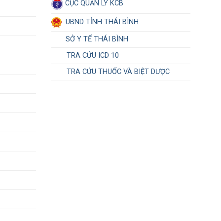
CỤC QUẢN LÝ KCB
UBND TỈNH THÁI BÌNH
SỞ Y TẾ THÁI BÌNH
TRA CỨU ICD 10
TRA CỨU THUỐC VÀ BIỆT DƯỢC