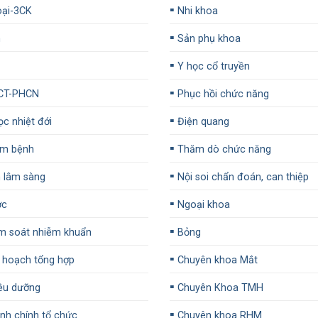
▪️
ại-3CK
Nhi khoa
▪️
n
Sản phụ khoa
▪️
Y học cổ truyền
▪️
CT-PHCN
Phục hồi chức năng
▪️
c nhiệt đới
Điện quang
▪️
m bệnh
Thăm dò chức năng
▪️
 lâm sàng
Nội soi chẩn đoán, can thiệp
▪️
ợc
Ngoại khoa
▪️
m soát nhiễm khuẩn
Bỏng
▪️
 hoạch tổng hợp
Chuyên khoa Mắt
▪️
ều dưỡng
Chuyên Khoa TMH
▪️
h chính tổ chức
Chuyên khoa RHM