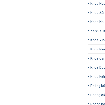
▪️
Khoa Ngo
▪️
Khoa Sả
▪️
Khoa Nhi
▪️
Khoa YH
▪️
Khoa Y họ
▪️
Khoa khá
▪️
Khoa Cận
▪️
Khoa Dư
▪️
Khoa Kiể
▪️
Phòng kế
▪️
Phòng đi
▪️
Phòng hàn