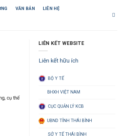
ỢNG
VĂN BẢN
LIÊN HỆ
LIÊN KẾT WEBSITE
Liên kết hữu ích
BỘ Y TẾ
BHXH VIỆT NAM
g, cụ thể
CỤC QUẢN LÝ KCB
UBND TỈNH THÁI BÌNH
SỞ Y TẾ THÁI BÌNH