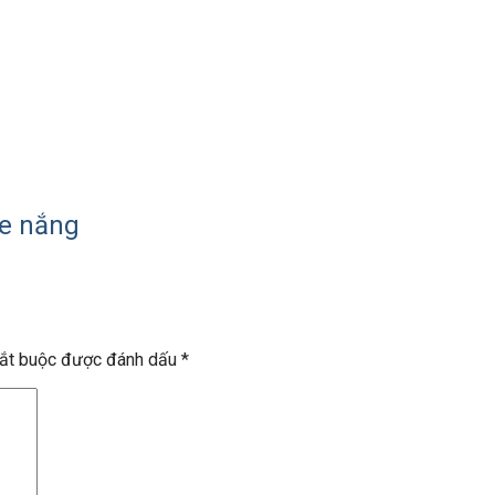
he nắng
bắt buộc được đánh dấu
*