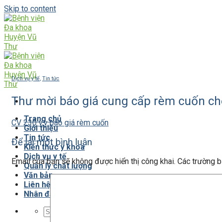
Skip to content
Dịch vụ y tế
,
Tin tức
Thư mời báo giá cung cấp rèm cuốn c
Trang chủ
CV 230 v,v báo giá rèm cuốn
Giới thiệu
Tin tức
Để lại một bình luận
Kiến thức y khoa
Dịch vụ y tế
Email của bạn sẽ không được hiển thị công khai.
Các trường 
Quản lý chất lượng
Văn bản
Liên hệ
Nhân đạo từ thiện