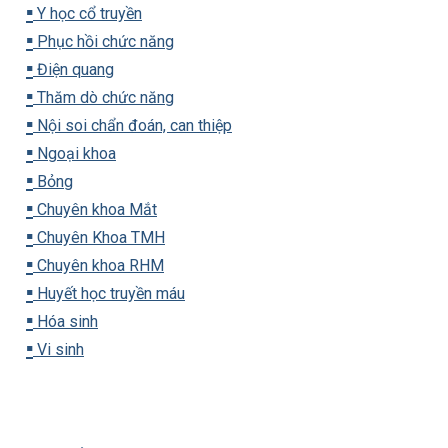
▪️
Y học cổ truyền
▪️
Phục hồi chức năng
▪️
Điện quang
▪️
Thăm dò chức năng
▪️
Nội soi chẩn đoán, can thiệp
▪️
Ngoại khoa
▪️
Bỏng
▪️
Chuyên khoa Mắt
▪️
Chuyên Khoa TMH
▪️
Chuyên khoa RHM
▪️
Huyết học truyền máu
▪️
Hóa sinh
▪️
Vi sinh