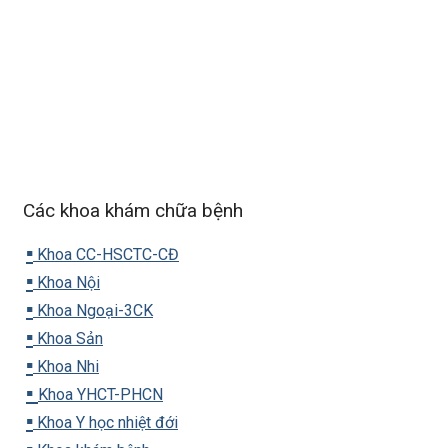
Các khoa khám chữa bệnh
▪️
Khoa CC-HSCTC-CĐ
▪️
Khoa Nội
▪️
Khoa Ngoại-3CK
▪️
Khoa Sản
▪️
Khoa Nhi
▪️
Khoa YHCT-PHCN
▪️
Khoa Y học nhiệt đới