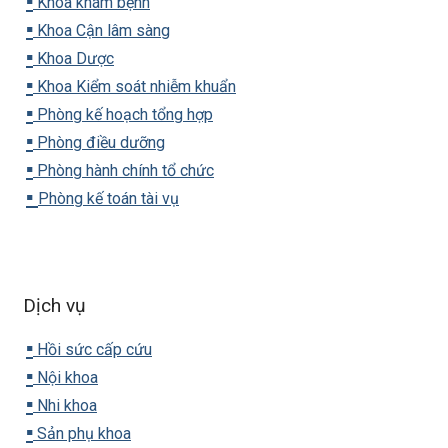
▪️
Khoa khám bệnh
▪️
Khoa Cận lâm sàng
▪️
Khoa Dược
▪️
Khoa Kiểm soát nhiễm khuẩn
▪️
Phòng kế hoạch tổng hợp
▪️
Phòng điều dưỡng
▪️
Phòng hành chính tổ chức
▪️
Phòng kế toán tài vụ
Dịch vụ
▪️
Hồi sức cấp cứu
▪️
Nội khoa
▪️
Nhi khoa
▪️
Sản phụ khoa