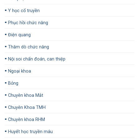
▪️
Y học cổ truyền
▪️
Phục hồi chức năng
▪️
Điện quang
▪️
Thăm dò chức năng
▪️
Nội soi chẩn đoán, can thiệp
▪️
Ngoại khoa
▪️
Bỏng
▪️
Chuyên khoa Mắt
▪️
Chuyên Khoa TMH
▪️
Chuyên khoa RHM
▪️
Huyết học truyền máu