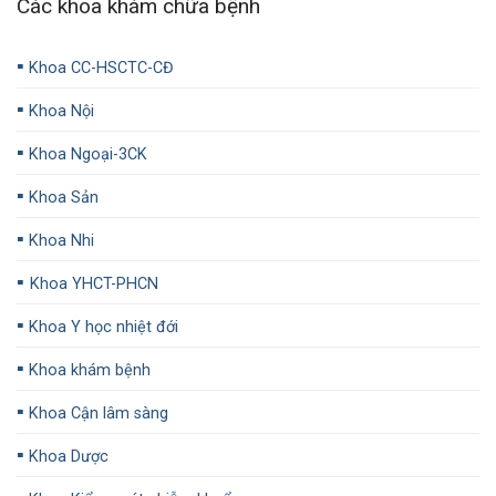
Các khoa khám chữa bệnh
▪️
Khoa CC-HSCTC-CĐ
▪️
Khoa Nội
▪️
Khoa Ngoại-3CK
▪️
Khoa Sản
▪️
Khoa Nhi
▪️
Khoa YHCT-PHCN
▪️
Khoa Y học nhiệt đới
▪️
Khoa khám bệnh
▪️
Khoa Cận lâm sàng
▪️
Khoa Dược