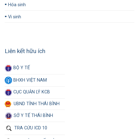
▪️
Hóa sinh
▪️
Vi sinh
Liên kết hữu ích
BỘ Y TẾ
BHXH VIỆT NAM
CỤC QUẢN LÝ KCB
UBND TỈNH THÁI BÌNH
SỞ Y TẾ THÁI BÌNH
TRA CỨU ICD 10