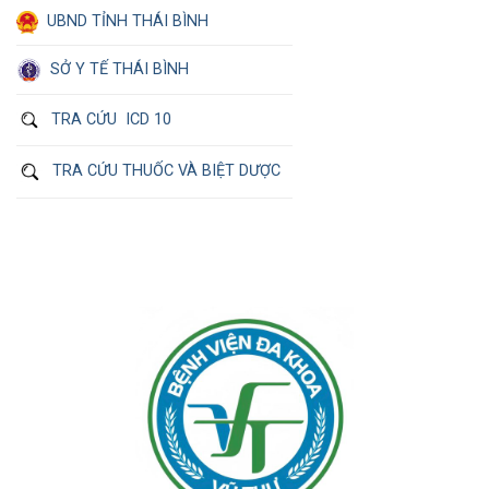
UBND TỈNH THÁI BÌNH
SỞ Y TẾ THÁI BÌNH
TRA CỨU ICD 10
TRA CỨU THUỐC VÀ BIỆT DƯỢC